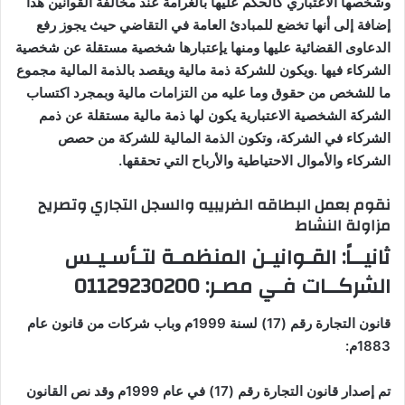
وشخصها الاعتباري كالحكم عليها بالغرامة عند مخالفة القوانين هذا
إضافة إلى أنها تخضع للمبادئ العامة في التقاضي حيث يجوز رفع
الدعاوى القضائية عليها ومنها يإعتبارها شخصية مستقلة عن شخصية
الشركاء فيها
.
ويكون للشركة ذمة مالية ويقصد بالذمة المالية مجموع
ما للشخص من حقوق وما عليه من التزامات مالية وبمجرد اكتساب
الشركة الشخصية الاعتبارية يكون لها ذمة مالية مستقلة عن ذمم
الشركاء في الشركة، وتكون الذمة المالية للشركة من حصص
الشركاء والأموال الاحتياطية والأرباح التي تحققها
.
نقوم بعمل البطاقه الضريبيه والسجل التجاري وتصريح
مزاولة النشاط
ثانيــاً: القـوانيـن المنظمـة لتـأسـيـس
الشركــات فـي مصـر
: 01129230200
قانون التجارة رقم (17) لسنة 1999م وباب شركات من قانون عام
1883م
:
تم إصدار قانون التجارة رقم (17) في عام 1999م وقد نص القانون