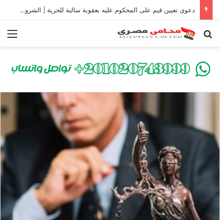
دعوى تعيين قيم على المحكوم عليه بعقوبة سالبة للحرية | الشروط والصيغة القانونية
بحث عن
الق