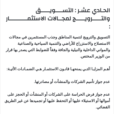
الحـادي عشـر : التســــويـــــق
والتـــــرويـــــج لمجــالات الاستثمــــــــــار
:
التسويق والترويج لتنمية المناطق وجذب المستثمرين في مجالات
الاستصلاح والاستزراع للأراضي والتنمية السياحية والصناعية
والمواني الداخلية والنيلية والجافة وفقاً للضوابط التي يصدر بها قرار
من الوزير المختص
.
أهـم المزايـا التـي يمنحهـا قانـون الاستثمـار هـي الضمـانـات الأتيـة
:
عدم جواز تأميم الشركات والمنشأت أو مصادرتها
.
عدم جواز فرض الحراسة على الشركات أو المنشأت أو الحجز على
أموالها أو الاستيلاء عليها أو التحفظ عليها أو تجميدها عن غير الطريق
القضائي
.