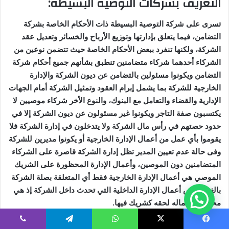
التعريف بشركات التوصية البسيطة
:
تسرى على شركة التوصية البسيطة ذات الأحكام الخاصة بشركة
التضامن، فيما يتعلق بإدارتها وتوزيع الأرباح والخسائر وتعديل عقد
الشركة، ولكنها تنفرد ببعض الأحكام الخاصة حيث تتضمن نوعين من
الشركاء أحدهما شركاء متضامنين تنطبق بشأنهم جميع أحكام شركة
التضامن ويكونوا مسئولين بالتضامن عن ديون الشركة والإدارة
الخارجية للشركة بما يشمل إبرام العقود وتمثيل الشركة أمام الجهات
الإدارية والقضاء والتعامل مع البنوك، والنوع الأخر شركاء موصيين لا
يكتسبون صفة التاجر ويكونوا غير مسئولون عن ديون الشركة إلا في
حدود حصتهم في رأس مال الشركة ولا يتدخلون في إدارة الشركة فلا
يقوموا بأي عمل من أعمال الإدارة الخارجية أو يكونوا مديرين للشركة
وفى حالة عدم تعيين المدير تظل إدارة الشركة قاصرة على الشركاء
المتضامنين دون الموصين، وأعمال الإدارة المحظورة على الشريك
الموصي هي أعمال الإدارة الخارجية فقط أي المتعلقة بصلة الشركة
بالغير وليس أعمال الإدارة الداخلية التي تحدث داخل الشركة إذ هي
محض استعماله لحقه كشريك فيها
.
لا يذكر أسم الشريك الموصي في الاسم التجاري للشركة وإذا ما