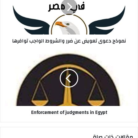
عن
ضرر
والشروط
الواجب
توافرها
نموذج دعوى تعويض عن ضرر والشروط الواجب توافرها
Enforcement
of
judgments
in
Egypt
Enforcement of judgments in Egypt
مقالات ذات صلة