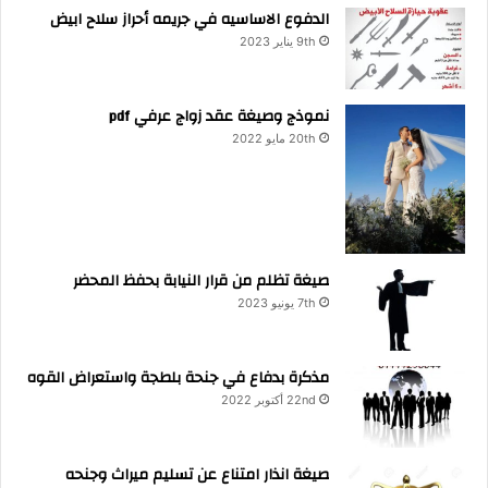
الدفوع الاساسيه في جريمه أحراز سلاح ابيض
9th يناير 2023
نموذج وصيغة عقد زواج عرفي pdf
20th مايو 2022
صيغة تظلم من قرار النيابة بحفظ المحضر
7th يونيو 2023
مذكرة بدفاع في جنحة بلطجة واستعراض القوه
22nd أكتوبر 2022
صيغة انذار امتناع عن تسليم ميراث وجنحه