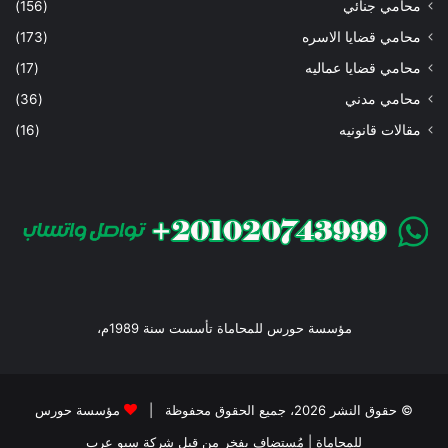
محامي جنائي
(156)
محامي قضايا الاسره
(173)
محامي قضايا عماليه
(17)
محامي مدني
(36)
مقالات قانونيه
(16)
مؤسسة حورس للمحاماة تأسست سنة 1989م،
© حقوق النشر 2026، جميع الحقوق محفوظة |
مؤسسة حورس
للمحاماة
| مُستضاف بفخر من قبل
شركة سيو عرب