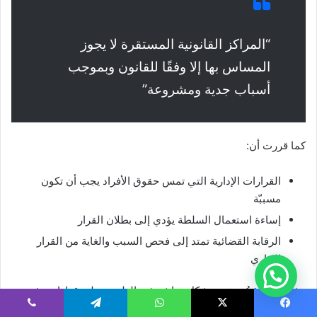
“المراكز القانونية المستقرة لا يجوز
المساس بها إلا وفقًا للقانون وبموجب
أسباب جدية ومشروعة”
كما قررت أن:
القرارات الإدارية التي تمس حقوق الأفراد يجب أن تكون
مسببّة
إساءة استعمال السلطة يؤدي إلى بطلان القرار
الرقابة القضائية تمتد إلى فحص السبب والغاية من القرار
الإداري
هذه المبادئ تُستخدم بشكل مباشر في الطعون على قرارات رفض
الإقامة أو سحبها.