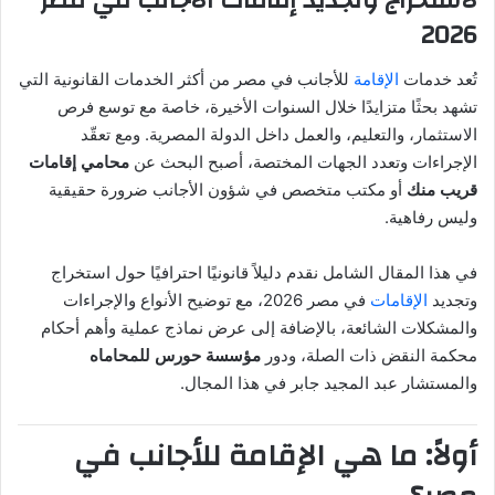
2026
ا
إ
ل
تُعد خدمات
الإقامة
للأجانب في مصر من أكثر الخدمات القانونية التي
ك
تشهد بحثًا متزايدًا خلال السنوات الأخيرة، خاصة مع توسع فرص
ت
الاستثمار، والتعليم، والعمل داخل الدولة المصرية. ومع تعقّد
ر
الإجراءات وتعدد الجهات المختصة، أصبح البحث عن
محامي إقامات
و
قريب منك
أو مكتب متخصص في شؤون الأجانب ضرورة حقيقية
ن
وليس رفاهية.
ي
ا
في هذا المقال الشامل نقدم دليلاً قانونيًا احترافيًا حول استخراج
وتجديد
الإقامات
في مصر 2026، مع توضيح الأنواع والإجراءات
والمشكلات الشائعة، بالإضافة إلى عرض نماذج عملية وأهم أحكام
محكمة النقض ذات الصلة، ودور
مؤسسة حورس للمحاماه
والمستشار عبد المجيد جابر في هذا المجال.
أولاً: ما هي الإقامة للأجانب في