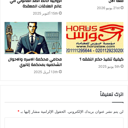
معه الان
الزوجية حائط الصد القانوني في
و
عالم العلاقات المعقدة
21st يونيو 2026
ف
15th أكتوبر 2025
ق
ا
ل
ل
ق
ا
ن
و
كيفية تنفيذ حكم النفقه ؟
محامي محكمة الاسره والاحوال
الشخصيه بمحكمة زنانيري
ن
5th يونيو 2025
ا
13th أبريل 2025
ل
م
ص
اترك تعليقاً
ر
ي
لن يتم نشر عنوان بريدك الإلكتروني.
الحقول الإلزامية مشار إليها بـ
*
ا