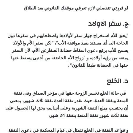
لو قررتي تنفصلي لازم تعرفي موقفك القانوني بعد الطلاق
ج. سفر الاولاد
“يحق للأم استخراج جواز سفر لأولادها واصطحابهم فى سفرها دون
الحاجة الى أى مستند يفيد موافقة الأب”، “لكن سفر الأم والأولاد
يسمح للأب برفع دعوى اسقاط حضانة الصغارعن الأم، لأن السفر
يمنعه من رؤية أولاده، و “زواج الأم الحاضنة من أجنبى يسقط عنها
حقها فى الحضانة طبقاَ للقانون” .
د. الخلع
في حالة الخلع تخسر الزوجة حقها في مؤخر الصداق وفى نفقة
المتعة ونفقة العدة، حيث تقدر نفقة العدة نفقة ثلاث شهور، بمعنى
أن يحتسب مبلغ النفقة الشهرية وعلى أساسه يحق لها الحصول على
نفقة ثلاث شهور نفقة المتعة بنفقة 24 شهر،
و قواعد النفقة فى الخلع تتمثل فى قيام المحكمة في دعوى النفقة