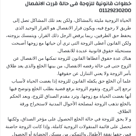
خطوات قانونية للزوجة فى حالة قررت الانفصال
ا
01129230200
إ
ل
الحياة الزوجية مليئة بالمشاكل، ولكن بعد تلك المشاكل تصل إلى
ك
طريق لا رجوع فيه، ويكون قرار الانفصال هو القرار الوحيد الذى
ت
يحفظ حق الطرفين، ربما يرفض الرجل ذلك القرار، ويتمسك بزوجته،
ر
ولكن القانون أعطى الزوجة التى ترى أن حياتها مع زوجها أصبحت
و
مستحيلة حقوق قانونية عديدة للانفصال.
ن
هناك عدة حقوق أعطاها القانون للزوجة تمكنها من الانفصال عن
ي
الزوج حتى فى حالة رفضه الانفصال، من بينها الخلع والذى يعد طلاق
ا
بأمر الزوجة ولا يعني التنازل عن حقوقها.
علما أن الخلع حق يكفله القانون للزوجة إذا بغضت الحياة لأسباب
ترجع إلى الزوج، وتقوم الزوجة برفع قضية بطلب الخلع وتوضح فيها
أنها بغضت الحياة مع زوجها، وترد مقدم الصداق للزوج، وبعد الحكم
بالخلع تذهب الزوجة لمصلحة الأحوال المدنية لاستخراج ورقة
الطلاق.
و لا يحق للزوجة في حالة الخلع الحصول على مؤخر الصداق، ولكنها
تحصل على قائمة المنقولات الزوجية كاملة، وإذا كانت الزوجة حاضنة
فمن حقها نفقة الأطفال والتمكين من مسكن الحضانة أو الحصول