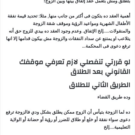
بتطلق ومش بتعمل عقد إتفاق بينها وبين الزوج!
أهمية العقد ده بتكون فى أكتر من جانب منها, مثلا: تحديد قيمة نفقة
الأطفال الشهرية ومواعيد الرؤية وموقف شقة الزوجة
والمنقولات…..إلخ الإتفاق. وعدم وجود العقد ده بيدي للزوج حق أنه
يتلاعب او يمتنع عن سداد النفقات والزوجة مش بيكون قدامها إلا انها
ترفع دعوى فى المحكمة…
لو قررتي تنفصلي لازم تعرفي موقفك
القانوني بعد الطلاق
الطريق الثاني للطلاق
وده طريق القضاء
ده لما الزوجة بتيأس أن الزوج ممكن يطلق بشكل ودي فالز
وجة ترفع
دعوى سواء نفقة أو خلع أو طلاق للضرر أو رؤية أو حضانة أو الولاية
التعليمية….إلخ