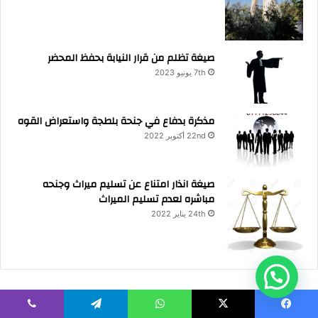
صيغة تظلم من قرار النيابة بحفظ المحضر
7th يونيو 2023
مذكرة بدفاع في جنحة بلطجة واستعراض القوه
22nd أكتوبر 2022
صيغة انذار امتناع عن تسليم ميراث وجنحه
مباشره لعدم تسليم الميراث
24th يناير 2022