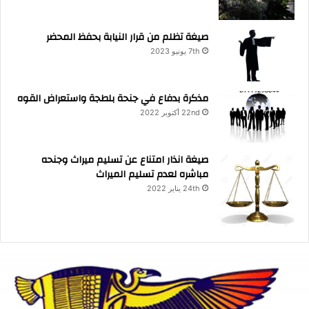
صيغة تظلم من قرار النيابة بحفظ المحضر
7th يونيو 2023
مذكرة بدفاع في جنحة بلطجة واستعراض القوه
22nd أكتوبر 2022
صيغة انذار امتناع عن تسليم ميراث وجنحه
مباشره لعدم تسليم الميراث
24th يناير 2022