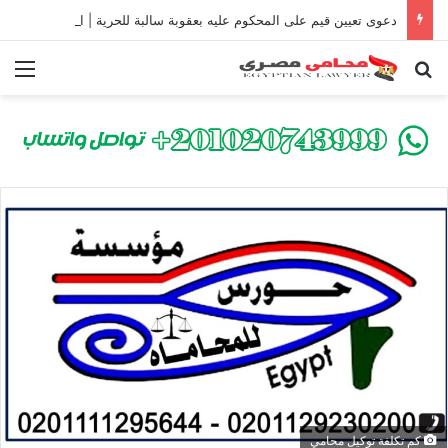
دعوى تعيين قيم على المحكوم عليه بعقوبة سالبة للحرية | الشروط والصيغة القانونية
بحث عن
الق
كم تكلفة توكيل محامي