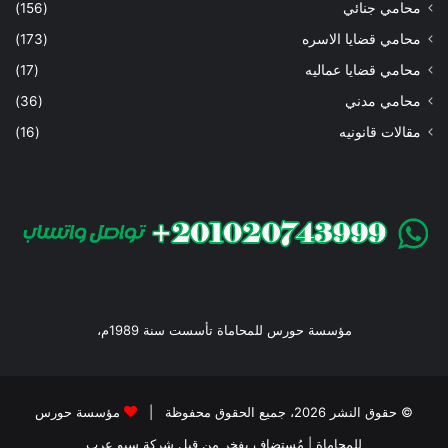
محامي جنائي
(156)
محامي قضايا الاسره
(173)
محامي قضايا عماليه
(17)
محامي مدني
(36)
مقالات قانونيه
(16)
مؤسسة حورس للمحاماة تأسست سنة 1989م،
© حقوق النشر 2026، جميع الحقوق محفوظة |
مؤسسة حورس
للمحاماة
| مُستضاف بفخر من قبل
شركة سيو عرب