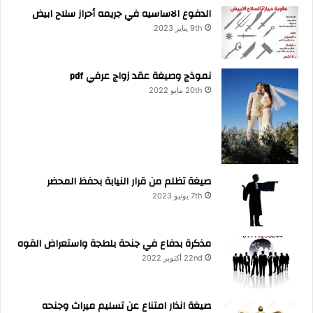
الدفوع الاساسيه في جريمه أحراز سلاح ابيض
9th يناير 2023
نموذج وصيغة عقد زواج عرفي pdf
20th مايو 2022
صيغة تظلم من قرار النيابة بحفظ المحضر
7th يونيو 2023
مذكرة بدفاع في جنحة بلطجة واستعراض القوه
22nd أكتوبر 2022
صيغة انذار امتناع عن تسليم ميراث وجنحه