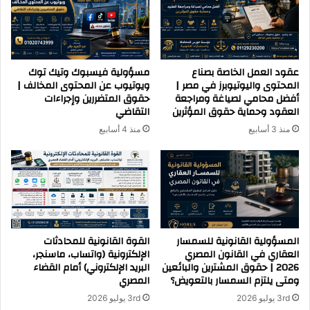
عقود العمل الخاصة بصناع
مسؤولية فيسبوك وتيك توك
المحتوى واليوتيوبرز في مصر |
ويوتيوب عن المحتوى المخالف |
أفضل محامي لصياغة ومراجعة
حقوق المتضررين وإجراءات
العقود وحماية حقوق المؤثرين
التقاضي
منذ 3 أسابيع
منذ 4 أسابيع
المسؤولية القانونية للسمسار
القوة القانونية للمحادثات
العقاري في القانون المصري
الإلكترونية (واتساب، ماسنجر،
2026 | حقوق المشترين والبائعين
البريد الإلكتروني) أمام القضاء
ومتى يلتزم السمسار بالتعويض؟
المصري
3rd يوليو 2026
3rd يوليو 2026