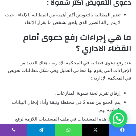
دعوى التعويض أكثر شمولاً :
تعتبر المطالبة بالتعويض أكثر أهمية من المطالبة بالإلغاء ، حيث
لا يتم إزالة الضرر الذي يلحق بشخص ما بقرار الإلغاء.
ما هي إجراءات رفع دعوى أمام
القضاء الاداري ؟
عند رفع دعوى قضائية في المحكمة الإدارية ، هناك العديد من
الإجراءات التي يقوم بها محامي العميل وفي شكل مطالبات تعويض
في المحكمة الإدارية.:
إرفاق تقرير لجنة تسوية المنازعات.
يتم الجمع بين هذه 2 في محفظة وثيقة وأداء إدخال البيانات
الخاصة بهم.
ضع كل هذه المستندات في ملف المستندات اللازمة لرفع
دعوى قضائية أمام المحكمة الإدارية في ملف القضية.
دفع الرسوم والضرائب في خزانة المحكمة من قبل أصول
يسبوك
‫X
واتساب
تيلقرام
ڤايبر