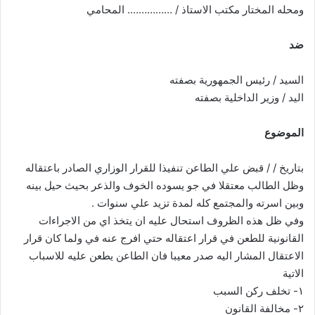
ومحله المختار مكتب الاستاذ / ……………. المحامي
ضد
السيد / رئيس الجمهورية بصفته
اليد / وزير الداخلية بصفته
الموضوع
بتاريخ / / قبض علي الطاعن تنفيذا للقرار الوزاري الصادر باعتقاله
وظل الطالب معتقلا في جو يسوده الخوف والذعر بحيث حيل بينه
وبين اسرته والمجتمع كله لمدة تزيد علي سنوات .
وفي ظل هذه الظروف استحال عليه ان يتخذ اي من الاجراءات
القانونية للطعن في قرار اعتقاله حتي افرج عنه في ولما كان قرار
الاعتقال المشار اليه صدر معيبا فان الطاعن يطعن عليه للاسباب
الاتية
۱- تخلف ركن السبب
۲- مخالفة القانون