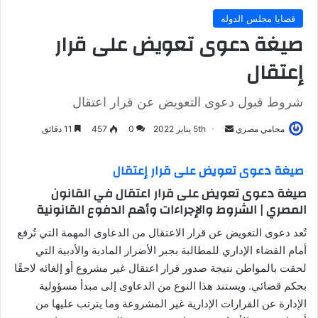
قضايا مجلس الدوله
صيغة دعوى تعويض على قرار
إعتقال
شروط قبول دعوى التعويض عن قرار اعتقال
أرسل
محامي مصري
5th يناير 2022
0
457
11 دقائق
بريدا
إلكترونيا
صيغة دعوى تعويض على قرار إعتقال
صيغة دعوى تعويض على قرار اعتقال في القانون
المصري | الشروط والإجراءات وأهم الدفوع القانونية
تُعد دعوى التعويض عن قرار الاعتقال من الدعاوى المهمة التي تُرفع
أمام القضاء الإداري للمطالبة بجبر الأضرار المادية والأدبية التي
لحقت بالمواطن نتيجة صدور قرار اعتقال غير مشروع أو إلغائه لاحقًا
بحكم قضائي. ويستند هذا النوع من الدعاوى إلى مبدأ مسؤولية
الإدارة عن القرارات الإدارية غير المشروعة وما يترتب عليها من