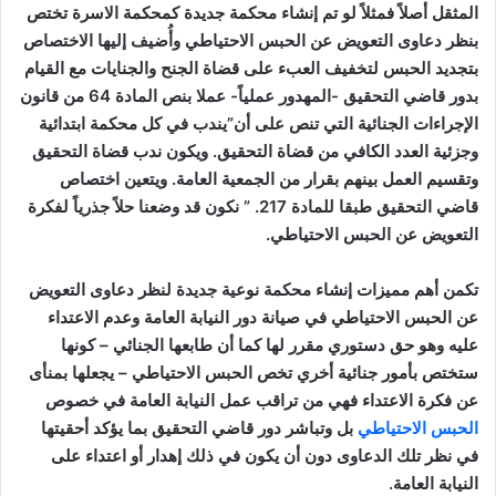
المثقل أصلاً فمثلاً لو تم إنشاء محكمة جديدة كمحكمة الاسرة تختص
بنظر دعاوى التعويض عن الحبس الاحتياطي وأُضيف إليها الاختصاص
بتجديد الحبس لتخفيف العبء على قضاة الجنح والجنايات مع القيام
بدور قاضي التحقيق -المهدور عملياً- عملا بنص المادة 64 من قانون
الإجراءات الجنائية التي تنص على أن”
يندب في كل محكمة ابتدائية
وجزئية العدد الكافي من قضاة التحقيق. ويكون ندب قضاة التحقيق
وتقسيم العمل بينهم بقرار من الجمعية العامة. ويتعين اختصاص
قاضي التحقيق طبقا للمادة 217
.
” نكون قد وضعنا حلاً جذرياً لفكرة
التعويض عن الحبس الاحتياطي.
تكمن أهم مميزات إنشاء محكمة نوعية جديدة لنظر دعاوى التعويض
عن الحبس الاحتياطي في صيانة دور النيابة العامة وعدم الاعتداء
عليه وهو حق دستوري مقرر لها كما أن طابعها الجنائي – كونها
ستختص بأمور جنائية أخري تخص الحبس الاحتياطي – يجعلها بمنأى
عن فكرة الاعتداء فهي من تراقب عمل النيابة العامة في خصوص
الحبس الاحتياطي
بل وتباشر دور قاضي التحقيق بما يؤكد أحقيتها
في نظر تلك الدعاوى دون أن يكون في ذلك إهدار أو اعتداء على
النيابة العامة.