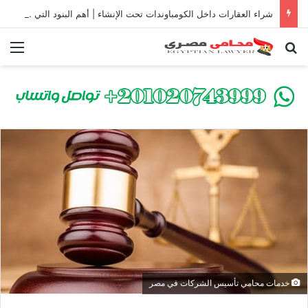
شراء العقارات داخل الكومباوندات تحت الإنشاء | أهم البنود التي تحمي المشتري في القانون المصري
بحث عن
الق
خدمات محامي تأسيس الشركات في مصر