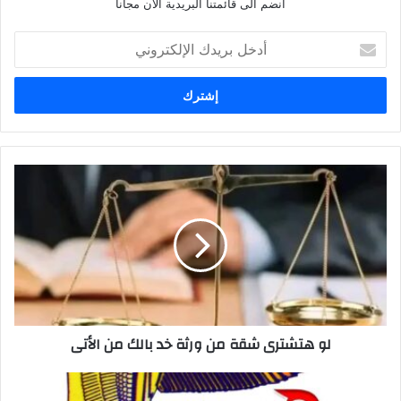
انضم الى قائمتنا البريدية الآن مجانا
أدخل
بريدك
الإلكتروني
لو
هتشترى
شقة
من
ورثة
خد
بالك
من
الأتى
لو هتشترى شقة من ورثة خد بالك من الأتى
كيفية
اكتساب