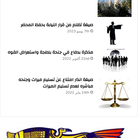
صيغة تظلم من قرار النيابة بحفظ المحضر
7th يونيو 2023
مذكرة بدفاع في جنحة بلطجة واستعراض القوه
22nd أكتوبر 2022
صيغة انذار امتناع عن تسليم ميراث وجنحه
مباشره لعدم تسليم الميراث
24th يناير 2022