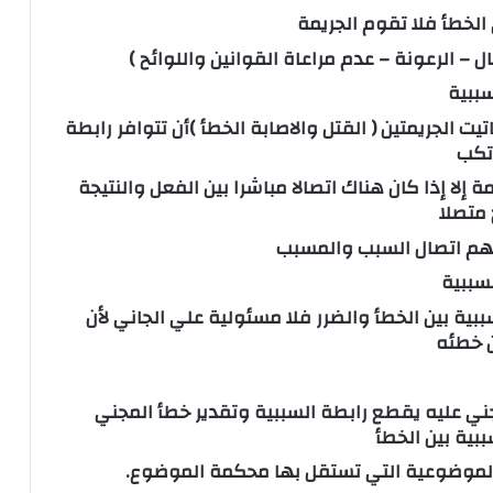
 – الرعونة – عدم مراعاة القوانين واللوائح )
سببية
ت الجريمتين ( القتل والاصابة الخطأ )أن تتوافر رابطة
رتكب
ة إلا إذا كان هناك اتصالا مباشرا بين الفعل والنتيجة
 متصلا
متهم اتصال السبب والمسبب
سببية
بية بين الخطأ والضرر فلا مسئولية علي الجاني لأن
ن خطئه
جني عليه يقطع رابطة السببية وتقدير خطأ المجني
ببية بين الخطأ
الموضوعية التي تستقل بها محكمة الموضوع.