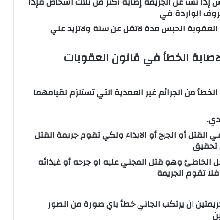
إذا نشأ عن الجريمة إًصابة أكثر من ثلاث اشخاص فإذا
روف الواردة في
العقوبة الحبس مدة لاتقل عن سنة ولاتزيد علي
اصابة الخطأ في قانون العقوبات
الخطأ من الجرائم غير العمدية التي تستلزم لقيامهما
دي.
القتل أو الجرح أو الايذاء ولكي تقوم جريمة القتل
ن تحقيق
ل الخاطئ وهو قتل المجني عليه او جرحه أو غيذائه
 فلا تقوم الجريمة
ريمتين ان يرتكب الجاني خطأ باي صورة من الصور
ن