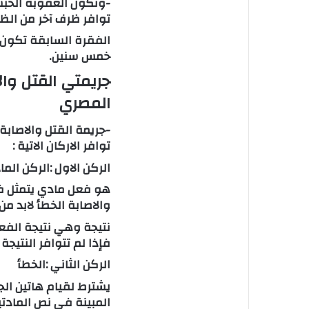
-وتكون العقوبة الحبس 
توافر ظرف آخر من الظ
الفقرة السابقة تكون 
خمس سنين.
جريمتي القتل وال
المصري
-جريمة القتل والاصابة 
توافر الاركان الاتية :
الركن الاول :الركن الما
هو فعل مادي يتمثل في 
والاصابة الخطأ لابد م
نتيجة وهي نتيجة الفع
فإذا لم تتوافر النتيجة
الركن الثاني :الخطأ
يشترط لقيام هاتين الج
المبينة في نص المادتي