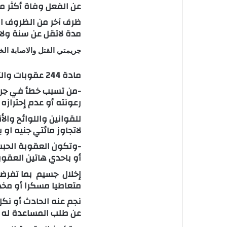
عن الفعل وفاة أكثر من
ظرف آخر من الظروف ال
مدة لاتقل عن سنة ولا 
جريمتي القتل والاصابة ال
مادة 244 عقوبات والتي نصت علي
-من تسبب خطأ في جرح 
رعونته أو عدم إحترازه 
للقوانين واللوائح وا
لاتجاوز مائتي جنيه او 
-وتكون العقوبة الحبس 
أو باحدي هاتين العقوبت
إخلال جسيم بما تفرضه
متعاطيا مسكرا أو مخدر
نجم عنه الحادث أو نك
عن طلب المساعدة له 