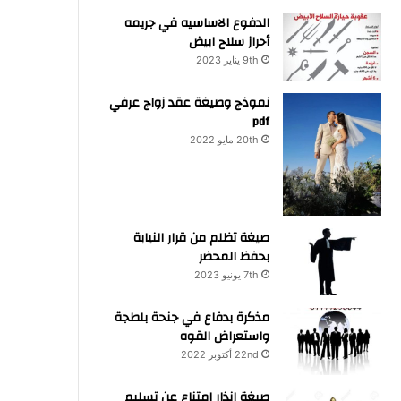
الدفوع الاساسيه في جريمه
أحراز سلاح ابيض
9th يناير 2023
نموذج وصيغة عقد زواج عرفي
pdf
20th مايو 2022
صيغة تظلم من قرار النيابة
بحفظ المحضر
7th يونيو 2023
مذكرة بدفاع في جنحة بلطجة
واستعراض القوه
22nd أكتوبر 2022
صيغة انذار امتناع عن تسليم