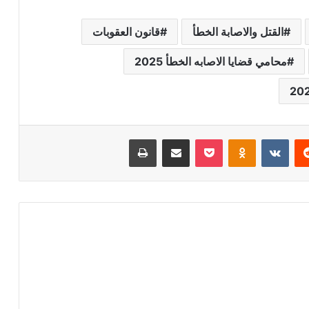
القتل والاصابة الخطأ
قانون العقوبات
محامي قضايا الاصابه الخطأ 2025
ريست
Odnoklassniki
‫Pocket
مشاركة عبر البريد
طباعة