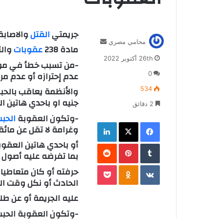
جريمتي
القتل
والاصابة
أرسل
محامي مصري
مادة 238
عقوبات
وال
بريدا
26th أكتوبر 2022
إلكترونيا
-من تسبب خطأ في موت 
عدم إحترازه أو عدم مرا
0
والأنظمة يعاقب بالحب
534
جنيه او باحدي هاتين ال
2 دقائق
-وتكون العقوبة
الحب
فيسبوك
‫X
لينكدإن
وغرامة لا تقل عن مائة
أو باحدي هاتين العقوبت
بينتيريست
بما تفرضه عليه أصول 
‫Pocket
Odnoklassniki
حرفته أو كان متعاطيا 
الحادث أو نكل وقت ا
عليه الجريمة أو عن ط
-وتكون العقوبة الحبس