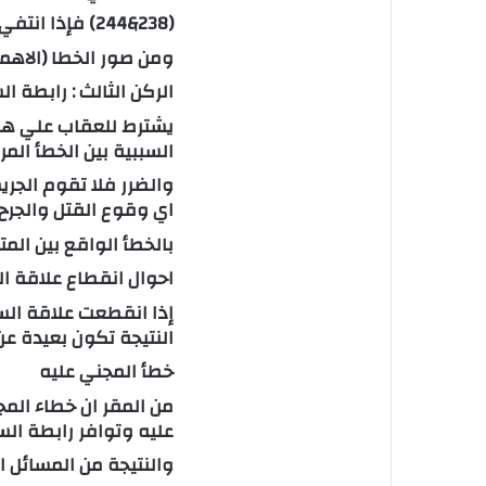
(238&244) فإذا انتفي الخطأ فلا تقوم الجريمة
ومن صور الخطا (الاهمال
الركن الثالث : رابطة ال
يشترط للعقاب علي هاتي
السببية بين الخطأ الم
والضرر فلا تقوم الجريم
اي وقوع القتل والجرح
بالخطأ الواقع بين ال
احوال انقطاع علاقة ال
إذا انقطعت علاقة السب
النتيجة تكون بعيدة ع
خطأ المجني عليه
من المقر ان خطاء الم
عليه وتوافر رابطة الس
والنتيجة من المسائل 