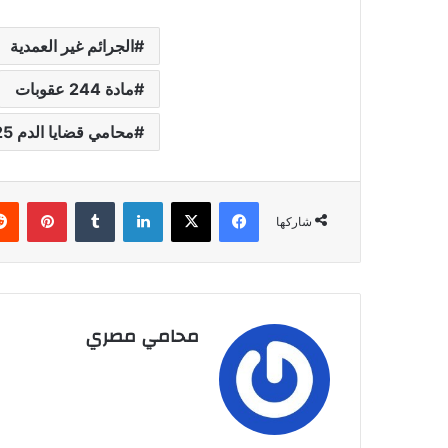
الجرائم غير العمدية
مادة 244 عقوبات
محامي قضايا الدم 2025
فيسبوك
‫X
لينكدإن
بينتي
شاركها
محامي مصري