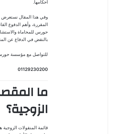
أحكامها.
وفي هذا المقال نستعرض مفه
المقررة، وأهم الدفوع الق
حورس للمحاماة والاستشارا
بالنقض في الدفاع عن المت
للتواصل مع مؤسسة حورس ل
01129230200
ما المقصو
الزوجية؟
قائمة المنقولات الزوجية 