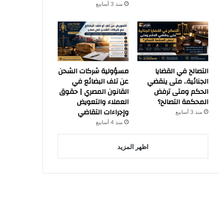
منذ 3 أسابيع
التصالح في القضايا
مسؤولية شركات الشحن
الجنائية.. متى ينقضي
عن تلف البضائع في
الحكم ومتى ترفض
القانون المصري | حقوق
المحكمة التصالح؟
العملاء والتعويض
وإجراءات التقاضي
منذ 3 أسابيع
منذ 4 أسابيع
اظهر المزيد