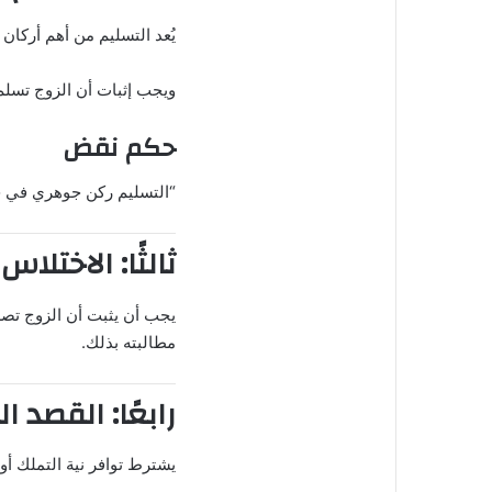
يُعد التسليم من أهم أركان 
ويجب إثبات أن الزوج تسلم 
حكم نقض
“التسليم ركن جوهري في جري
ثالثًا: الاختلاس
يجب أن يثبت أن الزوج تصرف
مطالبته بذلك.
رابعًا: القصد ا
يشترط توافر نية التملك أو