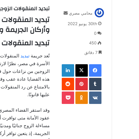
تبديد المنقولات الزوجي
أ
محامي مصري
تبديد المنقولات 
ر
30th يونيو 2022
وأركان الجريمة و
س
ل
0
ب
تبديد المنقولات 
450
ر
ي
7 دقائق
تُعد جريمة
تبديد
المنقولات ا
د
الأسرة في مصر، نظرًا لارتب
فيسبوك
‫X
لينكدإن
ا
الزوجين من نزاعات حول قائم
إ
‏Tumblr
بينتيريست
ل
‏Reddit
هذه القضايا عادة عقب وقوع
ك
بالامتناع عن رد المنقولات 
ت
‏VKontakte
Odnoklassniki
‫Pocket
عليها قانونًا.
ر
و
وقد استقر القضاء المصري 
ن
ي
عقود الأمانة متى توافرت أرك
ا
مساءلة الزوج جنائيًا ومدني
الجريمة، إذ يتعين توافر أ