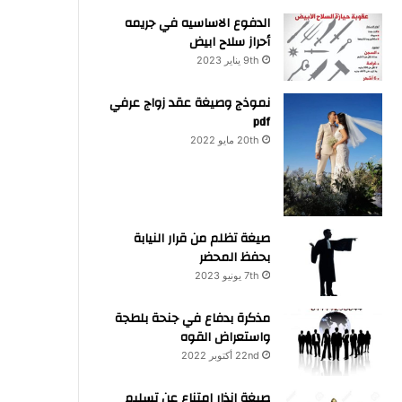
الدفوع الاساسيه في جريمه
أحراز سلاح ابيض
9th يناير 2023
نموذج وصيغة عقد زواج عرفي
pdf
20th مايو 2022
صيغة تظلم من قرار النيابة
بحفظ المحضر
7th يونيو 2023
مذكرة بدفاع في جنحة بلطجة
واستعراض القوه
22nd أكتوبر 2022
صيغة انذار امتناع عن تسليم