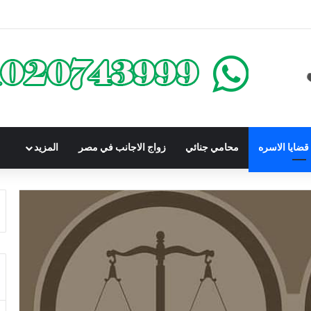
كومباوندات تحت الإنشاء | أهم البنود التي تحمي المشتري في القانون المصري
ضايا الاسره
محامي جنائي
زواج الاجانب في مصر
المزيد