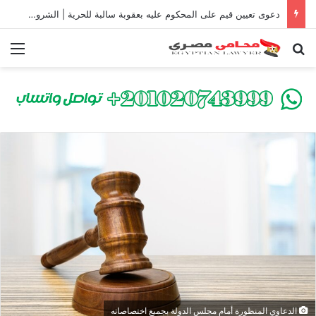
دعوى تعيين قيم على المحكوم عليه بعقوبة سالبة للحرية | الشروط والصيغة القانونية
بحث عن
الق
الدعاوي المنظورة أمام مجلس الدولة بجميع اختصاصاته