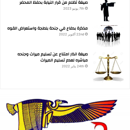
صيغة تظلم من قرار النيابة بحفظ المحضر
7th يونيو 2023
مذكرة بدفاع في جنحة بلطجة واستعراض القوه
22nd أكتوبر 2022
صيغة انذار امتناع عن تسليم ميراث وجنحه
مباشره لعدم تسليم الميراث
24th يناير 2022