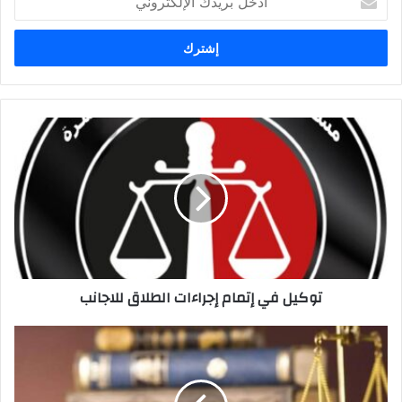
بريدك
الإلكتروني
توكيل
في
إتمام
إجراءات
الطلاق
للاجانب
توكيل في إتمام إجراءات الطلاق للاجانب
اكبر
مكتب
محاماه
بالاسكندريه