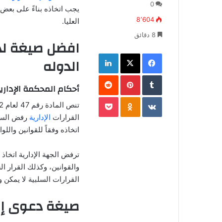
ل
0
يجب اتخاذه بناءً على بعض ا
ب
8٬604
العليا.
ر
ي
8 دقائق
افضل صيغة لد
د
فيسبوك
‫X
لينكدإن
ا
الدوله
إ
‏Tumblr
بينتيريست
ل
‏Reddit
أحكام المحكمة الإدار
ك
ت
‏VKontakte
Odnoklassniki
‫Pocket
ر
القرارات
الإدارية
رفض السلط
و
ن
اتخاذه وفقاً للقوانين واللوا
ي
ا
ترفض الجهة الإدارية اتخاذ 
والقوانين، وكذلك القرار ا
القرارات السلبية لا يمكن 
صيغة دعوى إلغ