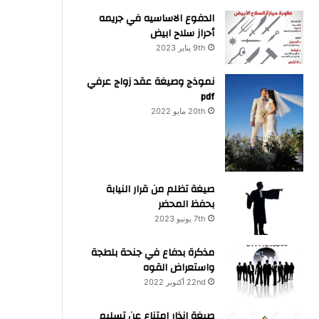
الدفوع الاساسيه في جريمه
أحراز سلاح ابيض
9th يناير 2023
نموذج وصيغة عقد زواج عرفي
pdf
20th مايو 2022
صيغة تظلم من قرار النيابة
بحفظ المحضر
7th يونيو 2023
مذكرة بدفاع في جنحة بلطجة
واستعراض القوه
22nd أكتوبر 2022
صيغة انذار امتناع عن تسليم