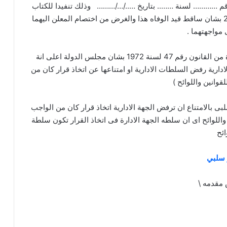
 رقم ………… لسنة …….. بتاريخ …../…/……… وذلك تنفيدا للكتاب
الدورى رقم …. لسنه 2003 بشان ساقط قيد الوفاه هذا والغرض من اختصام المعلن اليهما
مواجهتهما .
وحيث تنص المادة العاشرة من القانون رقم 47 لسنة 1972 بشان مجلس الدولة اعلى انة
ادارية رفض السلطات الادارية او امتناعها عن اتخاذ قرار كان من
قوانين واللوائح )
ى بالامتناع ان ترفض الجهة الادارية اتخاذ قرار كان من الواجب
 واللوائح اى ان سلطه الجهة الادارة فى اتخاذ القرار تكون سلطة
ائح
ر سلبي
مقدمه \