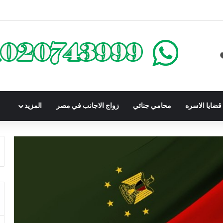
كومباوندات تحت الإنشاء | أهم البنود التي تحمي المشتري في القانون المصري
ضايا الاسره
محامي جنائي
زواج الاجانب في مصر
المزيد