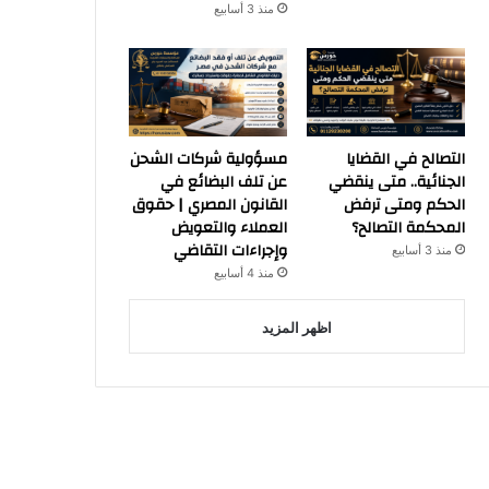
منذ 3 أسابيع
التصالح في القضايا
مسؤولية شركات الشحن
الجنائية.. متى ينقضي
عن تلف البضائع في
الحكم ومتى ترفض
القانون المصري | حقوق
المحكمة التصالح؟
العملاء والتعويض
وإجراءات التقاضي
منذ 3 أسابيع
منذ 4 أسابيع
اظهر المزيد