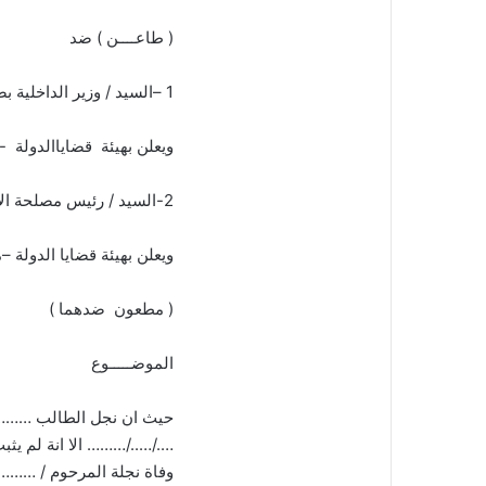
( طاعــــن ) ضد
1 –السيد / وزير الداخلية بصفتة
ويعلن بهيئة قضاياالدو
2-السيد / رئيس مصلحة الاحوال المدنية بصفتة
ويعلن بهيئة قضايا الدو
( مطعون ضدهما )
الموضـــــوع
حيث ان نجل الطالب ………
…./…../……… الا انة لم يث
وفاة نجلة المرحوم / ……