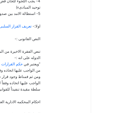
4- يجب اللجوء للجان فض ا
توحيد المبادىء)
5- استطالة الامد بين صدور القرار ورفع دعوى الالغاء لايعنى العلم بالقرار
اولا:-
تعريف القرار السلبى
النص القانونى :-
الدوله على انه :-
“ويعتبر في
حكم القرارات ال
من الواجب عليها اتخاذه وفقا
ومن ثم فمناط وجود قرار سل
الواجب عليها اتخاذه وفقاً 
سلطة مقيدة تنفيذاً للقوانين
احكام المحكمه الادارية ال