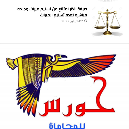
صيغة انذار امتناع عن تسليم ميراث وجنحه
مباشره لعدم تسليم الميراث
24th يناير 2022