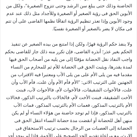
الحاضنة وذلك حتى يبلغ سن الرشد وحتى تتزوج الصغيرة”، ولكل من
الأبوين الحق فى رؤية الصغير أو الصغيرة وللأجداد مثل ذلك عند عدم
وجود الأبوين وإذا تعذر تنظيم الرؤية اتفاقًا نظمها القاضى على أن تتم
فى مكان لا يضر بالصغير أو الصغيرة نفسيًا.
ولا ينفذ حكم الرؤية قهرًا، ولكن إذا امتنع من بيده الصغير عن تنفيذ
الحكم بغير عذر؛ أنذره القاضى، فإن تكرر منه ذلك جاز للقاضى بحكم
واجب النفاذ نقل الحضانة مؤقتًا إلى من يليه من أصحاب الحق فيها
لمدة يقدرها، ويثبت الحق فى الحضانة للأم ثم للمحارم من النساء
مقدما فيه من يلى الأم على من يلى الأب ومعتبرا فيه الاقتراب من
الجهتين على الترتيب الاتى: “الأم فأم الأم وأن علت، فأم الأب وأن
علت، فالأخوات الشقيقات، فالأخوات لأم، فالأخوات لأب، فبنت
الأخت الشقيقة، فبنت الأخت لأم، فالخالات بالترتيب الذكور، فخالات
الأم بالترتيب المذكور، فعمات الأم بالترتيب المذكور، فمات الأب
بالترتيب المذكور، فإذا لم توجد حاضنة من هؤلاء النساء أو لم يكن
منهن أهل للحضانة أو انقضت مدة حضانة النساء انتقل الحق فى
الحضانة إلى العصبات من الرجال بحسب ترتيب الاستحقاق فى
الإرث، مع مراعاة تقديم الجد الصحيح على الأخوة، فإذا لم يوجد أحد