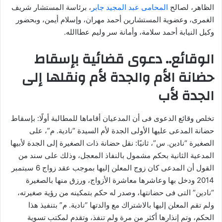
الظاهر، لصالح
المحامى عبد المجيد جابر
، برئاسة المستشار شريف
الغمرى، وعضوية المستشارين أحمد مهران، وإسلام أيمن، وبحضور
وكيل النيابة أحمد سلامة، وأمانة سر وليم عطاالله.
الوقائع.. دعوى قضائية بإسقاط
حضانة الأم والجدة لأم ونقلها إلى
الجدة لأب
تخلص وقائع الدعوى فى أن المدعيان أقاماها للمطالبة أولًا: بإسقاط
حضانة المدعى عليها الأولى الجدة لأم السيدة “نادية. م”، على
الصغيرة “نادين. س”، ثانيًا: نقل حضانة ذات الصغيرة إلى الجدة لأبيها
المدعية الثانية بحكم مشمول بالنفاذ المعجل، وذلك على سند من
القول أن المدعى كان زوج المعلن إليها بموجب عقد زواج 6 سبتمبر
2014 ودخل بها وعاشرها معاشرة الأزواج، ورزق منها بالصغيرة
“نادين” التى فى حضانتها، وصدر له حكم بتمكينه من رؤية صغيرته،
ولم تقم المعلن إليها بالاشتراك مع والدتها “نادية. م” بتنفيذ هذا
الحكم، وتم إنذارها أكثر من مرة ولم تنفذ، وتقدم لمكتب تسوية