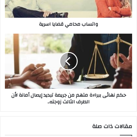
واتساب محامي قضايا اسرية
حكم
نهائى
ببراءة
متهم
من
جريمة
تبديد
إيصال
أمانة
حكم نهائى ببراءة متهم من جريمة تبديد إيصال أمانة لأن
لأن
الطرف الثالث زوجته..
الطرف
الثالث
زوجته..
مقالات ذات صلة