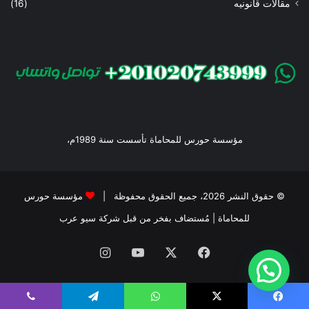
مقالات قانونيه
(16)
مؤسسة حورس للمحاماة تأسست سنة 1989م،
© حقوق النشر 2026، جميع الحقوق محفوظة |
مؤسسة حورس
للمحاماة
| مُستضاف بفخر من قبل
شركة سيو عرب
فيسبوك
‫X
‫YouTube
انستقرام