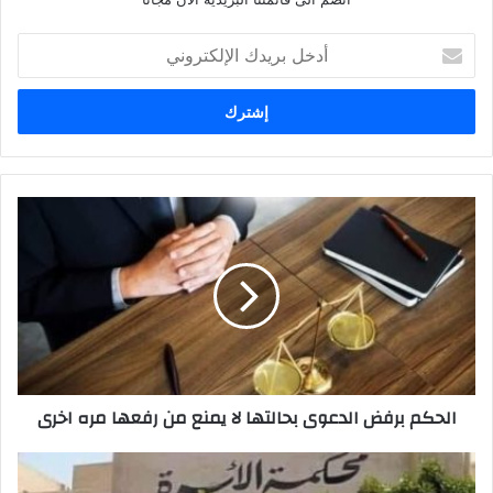
أدخل
بريدك
الإلكتروني
الحكم
برفض
الدعوى
بحالتها
لا
يمنع
من
رفعها
مره
الحكم برفض الدعوى بحالتها لا يمنع من رفعها مره اخرى‬‬‬‬
اخرى‬‬‬‬
دعوى
رد