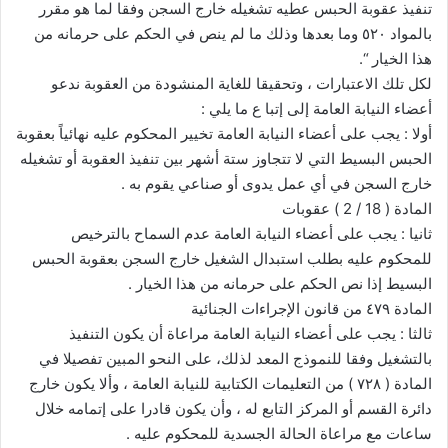
تنفيذ عقوبة الحبس عطيه تشغيله خارج السجن وفقا لما هو مقرر
بالمواد ٥٢٠ وما بعدها وذلك ما لم ينص في الحكم على حرمانه من
هذا الخيار “.
لكل تلك الاعتبارات ، وتحقيقا للغاية المنشودة من العقوبة ندعو
أعضاء النيابة العامة إلى إتبا ع ما يلي :
أولا : يجب على أعضاء النيابة العامة تخيير المحكوم عليه نهائياً بعقوبة
الحبس البسيط التي لا تتجاوز ستة أشهر بين تنفيذ العقوبة أو تشغيله
خارج السجن في أي عمل يدوى أو صناعي يقوم به .
المادة ( 18 / 2 ) عقوبات
ثانيا : يجب على أعضاء النيابة العامة عدم السماح بالترخيص
للمحكوم عليه بطلب استبدال الشغيل خارج السجن بعقوبة الحبس
البسيط إذا نص الحكم على حرمانه من هذا الخيار .
المادة ٤٧٩ من قانون الإجراءات الجنائية
ثالثا : يجب على أعضاء النيابة العامة مراعاة أن يكون التنفيذ
بالتشغيل وفقا للنموذج المعد لذلك، على النحو المبين تفصيلا في
المادة ( ٧٢٨ ) من التعليمات الكتابية للنيابة العامة ، وألا يكون خارج
دائرة القسم أو المركز التابع له ، وأن يكون قادرا على إتمامه خلال
ساعات مع مراعاة الحالة الجسدية للمحكوم عليه .