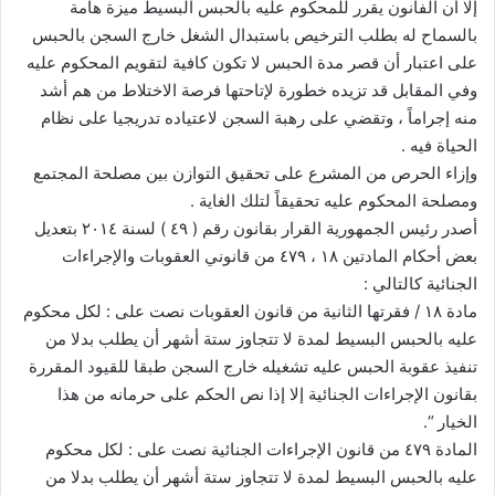
إلا أن الفانون يقرر للمحكوم عليه بالحبس البسيط ميزة هامة
بالسماح له بطلب الترخيص باستبدال الشغل خارج السجن بالحبس
على اعتبار أن قصر مدة الحبس لا تكون كافية لتقويم المحكوم عليه
وفي المقابل قد تزيده خطورة لإتاحتها فرصة الاختلاط من هم أشد
منه إجراماً ، وتقضي على رهبة السجن لاعتياده تدريجيا على نظام
الحياة فيه .
وإزاء الحرص من المشرع على تحقيق التوازن بين مصلحة المجتمع
ومصلحة المحكوم عليه تحقيقاً لتلك الغاية .
أصدر رئيس الجمهورية القرار بقانون رقم ( ٤٩ ) لسنة ٢٠١٤ بتعديل
بعض أحكام المادتين ١٨ ، ٤٧٩ من قانوني العقوبات والإجراءات
الجنائية كالتالي :
مادة ١٨ / فقرتها الثانية من قانون العقوبات نصت على : لكل محكوم
عليه بالحبس البسيط لمدة لا تتجاوز ستة أشهر أن يطلب بدلا من
تنفيذ عقوبة الحبس عليه تشغيله خارج السجن طبقا للقيود المقررة
بقانون الإجراءات الجنائية إلا إذا نص الحكم على حرمانه من هذا
الخيار “.
المادة ٤٧٩ من قانون الإجراءات الجنائية نصت على : لكل محكوم
عليه بالحبس البسيط لمدة لا تتجاوز ستة أشهر أن يطلب بدلا من