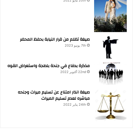
20th مايو 2022
صيغة تظلم من قرار النيابة بحفظ المحضر
7th يونيو 2023
مذكرة بدفاع في جنحة بلطجة واستعراض القوه
22nd أكتوبر 2022
صيغة انذار امتناع عن تسليم ميراث وجنحه
مباشره لعدم تسليم الميراث
24th يناير 2022