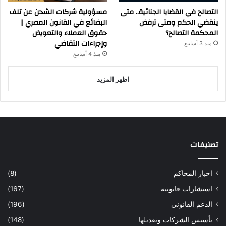
التصالح في القضايا الجنائية.. متى
مسؤولية شركات الشحن عن تلف
ينقضي الحكم ومتى ترفض
البضائع في القانون المصري |
المحكمة التصالح؟
حقوق العملاء والتعويض
وإجراءات التقاضي
منذ 3 أسابيع
منذ 4 أسابيع
اظهر المزيد
تصنيفات
اخبار المحاكم
(8)
استشارات قانونيه
(167)
الدعم القانوني
(196)
تأسيس الشركات وتعديلها
(148)