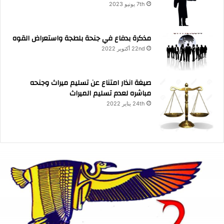
7th يونيو 2023
مذكرة بدفاع في جنحة بلطجة واستعراض القوه
22nd أكتوبر 2022
صيغة انذار امتناع عن تسليم ميراث وجنحه
مباشره لعدم تسليم الميراث
24th يناير 2022