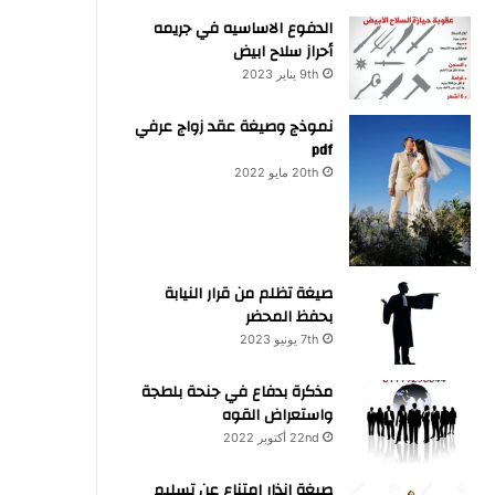
الدفوع الاساسيه في جريمه
أحراز سلاح ابيض
9th يناير 2023
نموذج وصيغة عقد زواج عرفي
pdf
20th مايو 2022
صيغة تظلم من قرار النيابة
بحفظ المحضر
7th يونيو 2023
مذكرة بدفاع في جنحة بلطجة
واستعراض القوه
22nd أكتوبر 2022
صيغة انذار امتناع عن تسليم