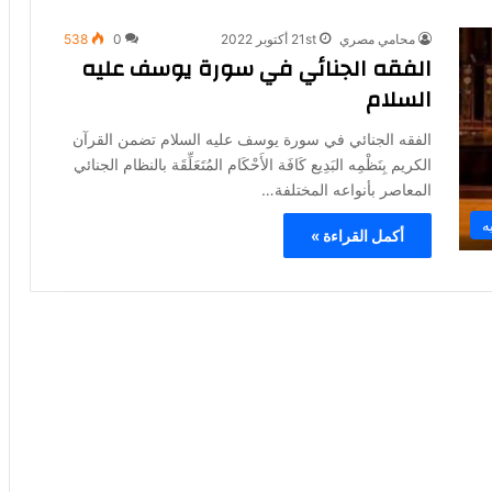
محامي مصري
21st أكتوبر 2022
0
538
الفقه الجنائي في سورة يوسف عليه
السلام
الفقه الجنائي في سورة يوسف عليه السلام تضمن القرآن
الكريم بِنَظْمِه البَدِيع كَافَة الأَحْكَام المُتَعَلِّقَة بالنظام الجنائي
المعاصر بأنواعه المختلفة…
ه
أكمل القراءة »