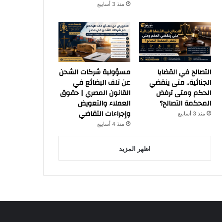
منذ 3 أسابيع
التصالح في القضايا
مسؤولية شركات الشحن
الجنائية.. متى ينقضي
عن تلف البضائع في
الحكم ومتى ترفض
القانون المصري | حقوق
المحكمة التصالح؟
العملاء والتعويض
وإجراءات التقاضي
منذ 3 أسابيع
منذ 4 أسابيع
اظهر المزيد