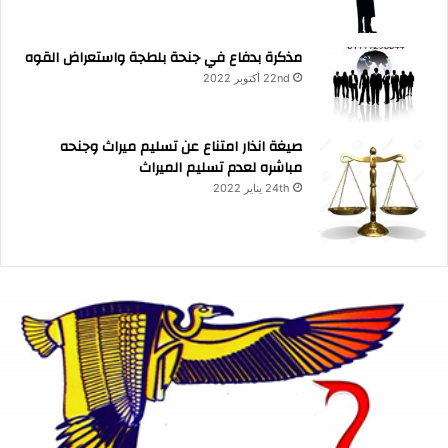
مذكرة بدفاع في جنحة بلطجة واستعراض القوه
22nd أكتوبر 2022
صيغة انذار امتناع عن تسليم ميراث وجنحه
مباشره لعدم تسليم الميراث
24th يناير 2022