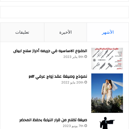
الأشهر
الأخيرة
تعليقات
الدفوع الاساسيه في جريمه أحراز سلاح ابيض
9th يناير 2023
نموذج وصيغة عقد زواج عرفي pdf
20th مايو 2022
صيغة تظلم من قرار النيابة بحفظ المحضر
7th يونيو 2023