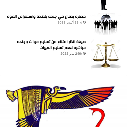
مذكرة بدفاع في جنحة بلطجة واستعراض القوه
22nd أكتوبر 2022
صيغة انذار امتناع عن تسليم ميراث وجنحه
مباشره لعدم تسليم الميراث
24th يناير 2022