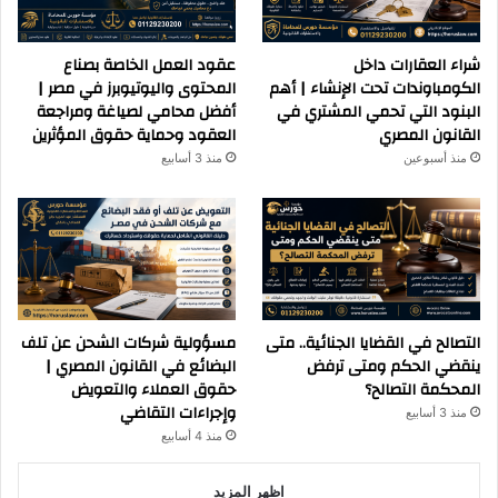
شراء العقارات داخل
عقود العمل الخاصة بصناع
الكومباوندات تحت الإنشاء | أهم
المحتوى واليوتيوبرز في مصر |
البنود التي تحمي المشتري في
أفضل محامي لصياغة ومراجعة
القانون المصري
العقود وحماية حقوق المؤثرين
منذ أسبوعين
منذ 3 أسابيع
التصالح في القضايا الجنائية.. متى
مسؤولية شركات الشحن عن تلف
ينقضي الحكم ومتى ترفض
البضائع في القانون المصري |
المحكمة التصالح؟
حقوق العملاء والتعويض
وإجراءات التقاضي
منذ 3 أسابيع
منذ 4 أسابيع
اظهر المزيد