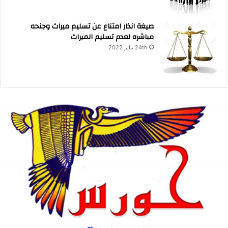
صيغة انذار امتناع عن تسليم ميراث وجنحه
مباشره لعدم تسليم الميراث
24th يناير 2022