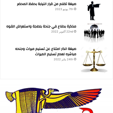
صيغة تظلم من قرار النيابة بحفظ المحضر
7th يونيو 2023
مذكرة بدفاع في جنحة بلطجة واستعراض القوه
22nd أكتوبر 2022
صيغة انذار امتناع عن تسليم ميراث وجنحه
مباشره لعدم تسليم الميراث
24th يناير 2022