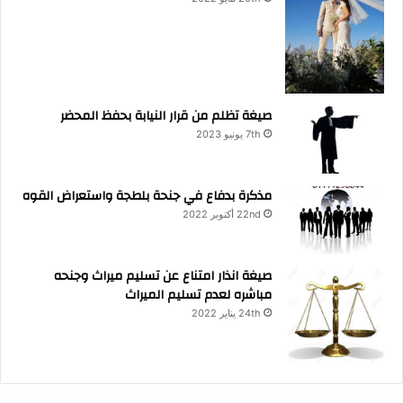
صيغة تظلم من قرار النيابة بحفظ المحضر
7th يونيو 2023
مذكرة بدفاع في جنحة بلطجة واستعراض القوه
22nd أكتوبر 2022
صيغة انذار امتناع عن تسليم ميراث وجنحه
مباشره لعدم تسليم الميراث
24th يناير 2022