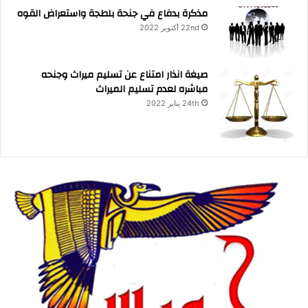
مذكرة بدفاع في جنحة بلطجة واستعراض القوه
22nd أكتوبر 2022
صيغة انذار امتناع عن تسليم ميراث وجنحه
مباشره لعدم تسليم الميراث
24th يناير 2022