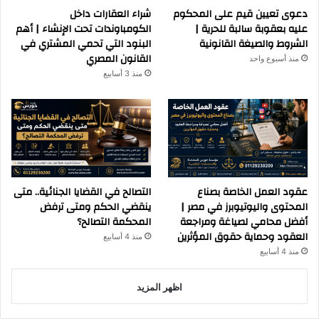
دعوى تعيين قيم على المحكوم
شراء العقارات داخل
عليه بعقوبة سالبة للحرية |
الكومباوندات تحت الإنشاء | أهم
الشروط والصيغة القانونية
البنود التي تحمي المشتري في
القانون المصري
منذ أسبوع واحد
منذ 3 أسابيع
عقود العمل الخاصة بصناع
التصالح في القضايا الجنائية.. متى
المحتوى واليوتيوبرز في مصر |
ينقضي الحكم ومتى ترفض
أفضل محامي لصياغة ومراجعة
المحكمة التصالح؟
العقود وحماية حقوق المؤثرين
منذ 4 أسابيع
منذ 4 أسابيع
اظهر المزيد