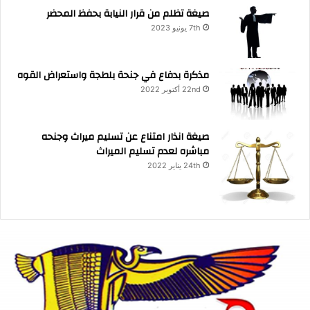
صيغة تظلم من قرار النيابة بحفظ المحضر
7th يونيو 2023
مذكرة بدفاع في جنحة بلطجة واستعراض القوه
22nd أكتوبر 2022
صيغة انذار امتناع عن تسليم ميراث وجنحه
مباشره لعدم تسليم الميراث
24th يناير 2022