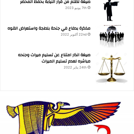
صيغة تظلم من قرار النيابة بحفظ المحضر
7th يونيو 2023
مذكرة بدفاع في جنحة بلطجة واستعراض القوه
22nd أكتوبر 2022
صيغة انذار امتناع عن تسليم ميراث وجنحه
مباشره لعدم تسليم الميراث
24th يناير 2022