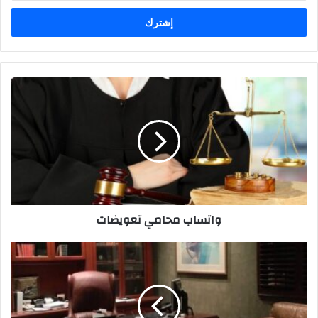
الإلكتروني
واتساب
محامي
تعويضات
واتساب محامي تعويضات
إسقاط
الحضانة
لعدم
تنفيذ
حكم