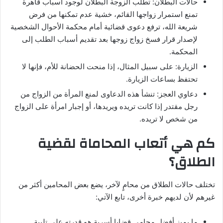
حالات البطلان: تطلب الزوجة البطلان لوجود أسباب قاهرة
تمنع استمرار زواجها القائم، خشية عدم تمكنها من فرض
شريعة الله، ترفع دعوى قضائية أمام محكمة الأحوال الشخصية
لإصدار قرار فسخ زواج زوجها بعد تقديم أسباب الطلب إلى
المحكمة.
الزيارة: على سبيل المثال، إذا منحت الحضانة للأم، فإنها لا
تحتفظ بساعات الزيارة.
دعاوي العجز: تنشأ هذه الدعاوى لمنع المرأة من الزواج من
رجل مقتدر إذا كانت تريده ويريدها، أو إجبار امرأة على الزواج
من شخص لا تريده.
كم هي أتعاب المحاماة لقضية
الطلاق؟
تختلف حالات الطلاق من محامٍ لآخر، يضع بعض المحامين أكثر من
غيرهم لأن لديهم خبرة أخرى، تابع الآتي:
ما يميز أفضل محامي قضايا أسرية هو قدرته على تلبية