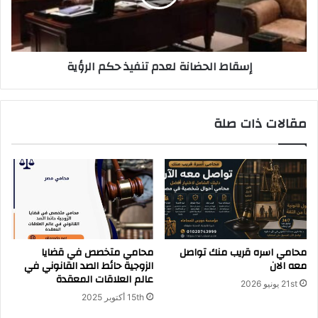
الرؤية
إسقاط الحضانة لعدم تنفيذ حكم الرؤية
مقالات ذات صلة
محامي اسره قريب منك تواصل
محامي متخصص في قضايا
معه الان
الزوجية حائط الصد القانوني في
عالم العلاقات المعقدة
21st يونيو 2026
15th أكتوبر 2025