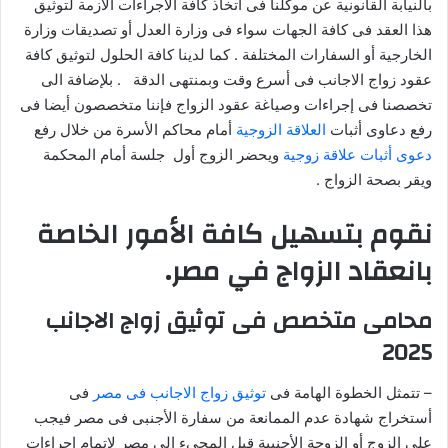
إ
بالنيابة القانونية عن موكلنا فى أتخاذ كافة الاجراءات الازمة لتوثيق
ل
هذا العقد فى كافة الجهات سواء فى وزارة العدل أو تصديقات وزارة
ك
الخارجية أو السفارات المختلفة . كما لدينا كافة الحلول لتوثيق كافة
ت
عقود زواج الاجانب فى أسرع وقت وبمنتهى الدقة . بلإضافة الى
ر
تخصصنا فى إجراءات وصياغة عقود الزواج فإننا متخصصون أيضا فى
و
رفع دعاوى أثبات
العلاقة الزوجية
أمام محاكم الأسرة من خلال رفع
ن
دعوى أثبات علاقة زوجية
ويحضر الزوج أول جلسة أمام المحكمة
ي
ويقر بصحة الزواج .
ا
نقوم بتسهيل كافة الأمور الخاصة
بانعقاد الزواج في مصر.
محامى متخصص فى توثيق زواج الاجانب
2025
– تتمثل الخطوة الهامة فى
توثيق زواج الاجانب فى مصر
فى
أستخراج شهادة عدم الممانعة من سفارة الأجنبى فى مصر فيجب
على الزوج أو الزوجة الأجنبية قبل المجىء إلى مصر لإتمام إجراءات