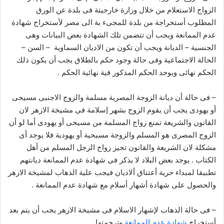
الزواج الاستعلام من خلال وزارة خارجيتة فى بلدة عن الورق
المطلوب أستخراجة من بلدة للمجىء بة الى مصر لأستخراج شهادة
عدم الممانعة ويجب أن تتضمن تلك الشهادة بعض البيانات وهى
الجنسية – الديانة ويجب أن تكون من الاديان السماوية – السن –
الحالة الاجتماعية وفى حالة وجود حكم بالطلاق يجب أن يكون ذلك
الحكم نهائى ويوجد الحكم المذكور فية نهائية الحكم .
– فى حالة أن ديانة الزوجة المصرية مسلمة والزوج الاجنبى مسيحى
أو يهودى يجب أن يقوم الزوج بشهر إسلامة فى مشيخة الازهر لان
القانون والشريعة تمنع زواج المسلمة من مسيحى أو يهودى أما لو أن
الزوج المصرى هو المسلم والزوجة مسيحية أو يهودية فلا يوجد أى
مشكلة لان الشريعة والقانون تجيز زواج الرجل المسلم من أهل
الكتاب . يوجد بعض البلاد لا يذكر فى شهادة عدم الممانعة ديانتهم
تطبيقا لمبداء حرية أعتناق ألاديان فيجب علية الذهاب لمشيخة الازهر
والحصول على شهادة أشهار أسلام مع شهادة عدم الممانعة .
– فى حالة الذهاب لإشهار الاسلام فى مشيخة الازهر يجب أن يتم بعد
أستخراج
شهادة عدم الممانعة
وترجمتها .