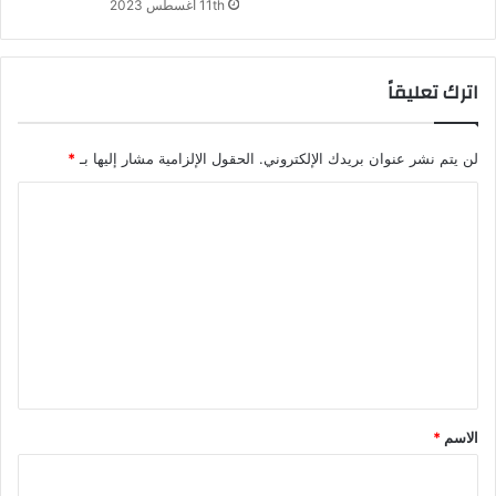
11th أغسطس 2023
ة
ا
ل
اترك تعليقاً
ن
ش
ا
ط
لن يتم نشر عنوان بريدك الإلكتروني.
الحقول الإلزامية مشار إليها بـ
*
ا
ل
ت
ع
ل
ي
ق
*
الاسم
*