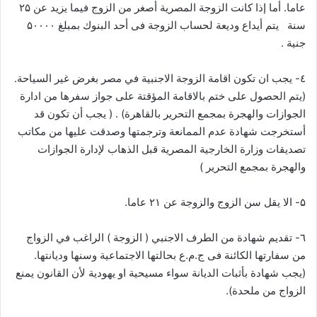
عاما. أما إذا كانت الزوجة المصرية أصغر من الزوج فيما يزيد عن ۲۵
سنة يتم أيداع وديعة لحساب الزوجة فى أحد البنوك بمبلغ ۵۰۰۰۰
جنية .
٤- يجب ان تكون اقامة الزوجة الاجنبية في مصر بغرض غير السياحة.
(يتم الحصول على ختم بالاقامة المؤقتة على جواز سفرها من ادارة
الجوازات والهجرة بمجمع التحرير بالقاهرة) . ( يجب أن تكون قد
أستخرجت شهادة عدم الممانعة وترجمتها وصدقت عليها من مكاتب
تصديقات وزارة الخارجية المصرية قبل الذهاب لإدارة الجوازات
والهجرة بمجمع التحرير )
۵- الا يقل سن الزوج والزوجة عن ۲۱ عاما.
٦- تقديم شهادة من الطرف الاجنبي ( الزوجة ) الراغب في الزواج
من سفارتها الكائنة فى ج.م.ع بحالتها الاجتماعية وسنها وديانتها.
(يجب شهادة بأثبات الديانة سواء مسيحية او يهودية لأن القانون يمنع
الزواج من ملحدة).