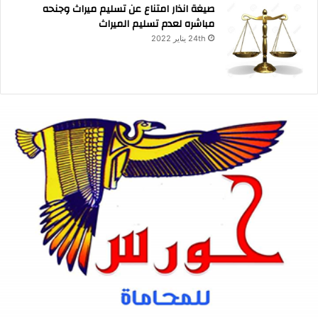
صيغة انذار امتناع عن تسليم ميراث وجنحه
مباشره لعدم تسليم الميراث
24th يناير 2022