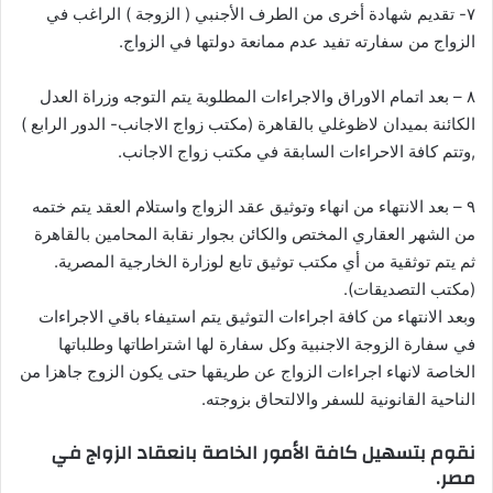
۷- تقديم شهادة أخرى من الطرف الأجنبي ( الزوجة ) الراغب في
الزواج من سفارته تفيد عدم ممانعة دولتها في الزواج.
۸ – بعد اتمام الاوراق والاجراءات المطلوبة يتم التوجه وزراة العدل
الكائنة بميدان لاظوغلي بالقاهرة (مكتب زواج الاجانب- الدور الرابع )
,وتتم كافة الاحراءات السابقة في مكتب زواج الاجانب.
۹ – بعد الانتهاء من انهاء وتوثيق عقد الزواج واستلام العقد يتم ختمه
من الشهر العقاري المختص والكائن بجوار نقابة المحامين بالقاهرة
ثم يتم توثقية من أي مكتب توثيق تابع لوزارة الخارجية المصرية.
(مكتب التصديقات).
وبعد الانتهاء من كافة اجراءات التوثيق يتم استيفاء باقي الاجراءات
في سفارة الزوجة الاجنبية وكل سفارة لها اشتراطاتها وطلباتها
الخاصة لانهاء اجراءات الزواج عن طريقها حتى يكون الزوج جاهزا من
الناحية القانونية للسفر والالتحاق بزوجته.
نقوم بتسهيل كافة الأمور الخاصة بانعقاد الزواج في
مصر.