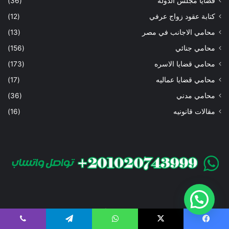
قضايا مجلس الدوله
(36)
كتابة عقود زواج عرفي
(12)
محامي الاجانب في مصر
(13)
محامي جنائي
(156)
محامي قضايا الاسره
(173)
محامي قضايا عماليه
(17)
محامي مدني
(36)
مقالات قانونيه
(16)
مؤسسة حورس للمحاماة تأسست سنة 1989م،
يسبوك
‫X
واتساب
تيلقرام
ڤايبر