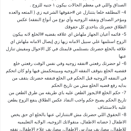
الصداق واللي في معظم الحالات بيكون ١ جنيه للزوج .
4- المطلقه خلعا بتتنازل عن #حقوقها الشرعيه زي ( المتعه والعده
ومؤخر الصداق ونفقه الزوجيه وأي نوع من أنواع النفقه) عكس
الطلاق حضرتك بتاخدي كل حقوقك
5- قائمه أعيان الجهاز ملهاش اي علاقه بقضيه #الخلع لانه بيكون
الزوج استلمها علي سبيل الامانه زيها زي إيصال الامانه ملهاش اي
علاقه بالخلع حضرتك بتستلمي قايمتك في كل الاحوال ومفيش تنازل
عنها
6- لو حضرتك رفعتي #نفقه زوجيه وفي نفس الوقت رفعتي خلع
فقضيه الخلع بتوقف النفقه الزوجيه ومبيتحكمش فيها ولو كان اتحكم
في النفقه الزوجيه قبل الحكم في الخلع فنفقه حضرتك بتقف من
بدايه رفع قضيه الخلع مش من تاريخ الحكم
7- حكم الخلع #لايجوز الطعن عليه باي طريقه من طرق الطعن من
تاريخ الحكم يصبح حكم واجب النفاذ عكس الطلاق ينفع الزوج يطعن
عليه بالاستئناف
8- الحقوق اللي حضرتك مش #بتتنازلي عنها بالخلع اي حق يخص
الاطفال ( حضانه الاطفال، منقولاتك الزوجيه، الولايه التعليميه
للاطفال، مصاريف مدارس الاطفال، مصاريف علاج الاطفال، نفقه