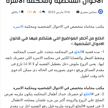
الاحوال الشخصيه ومحكمة الاسره
أرسل
محامي مصري
31st مارس 2023
0
737
7 دقائق
بريدا
إلكترونيا
مكتب محاماه متخصص في الاحوال الشخصيه ومحكمة
الاسره
الخلع من أخطر المواضيع اللي هنتكلم فيها في قانون
الاحوال الشخصية :-
1- مده قضيه #
الخلع
في المحكمه بتتحدد علي حسب المحكمه
وضغط الشغل والقضايا الكتير في محكمه الاسره اللي حضرتك تابعه
ليها.. يعني الزوج ملوش دخل بتعطيل القضيه أو لا الا اذا نازع فى
مقدم الصداق ورفع دعوى بصوريته فى الحاله دى ممكن الدعوى
تاخد وقت اطول
مكتب محاماه متخصص في الاحوال الشخصيه ومحكمة الاسره
2- في #
الخلع
لو حضرتك عندك أطفال المحكمه بتكون ملزمه تعرض
الصلح علي الزوج والزوجه أكتر من مره علشان مصلحه الاطفال
3-في قضيه #الخلع الزوجه ملزمه قبل رفع القضيه انك ترد مقدم