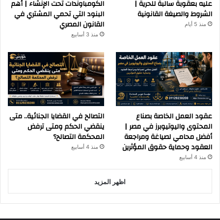
عليه بعقوبة سالبة للحرية |
الكومباوندات تحت الإنشاء | أهم
الشروط والصيغة القانونية
البنود التي تحمي المشتري في
القانون المصري
منذ 5 أيام
منذ 3 أسابيع
عقود العمل الخاصة بصناع
التصالح في القضايا الجنائية.. متى
المحتوى واليوتيوبرز في مصر |
ينقضي الحكم ومتى ترفض
أفضل محامي لصياغة ومراجعة
المحكمة التصالح؟
العقود وحماية حقوق المؤثرين
منذ 4 أسابيع
منذ 4 أسابيع
اظهر المزيد