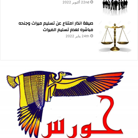
22nd أكتوبر 2022
صيغة انذار امتناع عن تسليم ميراث وجنحه
مباشره لعدم تسليم الميراث
24th يناير 2022