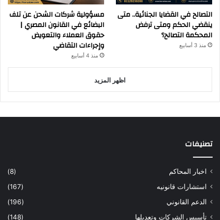
التصالح في القضايا الجنائية.. متى
مسؤولية شركات الشحن عن تلف
ينقضي الحكم ومتى ترفض
البضائع في القانون المصري |
المحكمة التصالح؟
حقوق العملاء والتعويض
وإجراءات التقاضي
منذ 3 أسابيع
منذ 4 أسابيع
اظهر المزيد
تصنيفات
اخبار المحاكم
(8)
استشارات قانونيه
(167)
الدعم القانوني
(196)
تأسيس الشركات وتعديلها
(148)