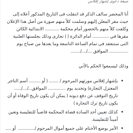
صيغة دعوى إشهار إفلاس
أنا المحضر سالف الذكر قد انتقلت فى التاريخ المذكور أعلاه إلى
حيث مقر المعلن إليهم وسلمت كلاً منهم صورة من أصل هذا الإعلان
وكلفت كلاً منهم بالحضور أمام محكمة ………… الابتدائية الكائن
مقرها في ………….. أمام الدائرة ( ) تجارى وذلك بجلستها العلنية
التى ستنعقد فى تمام الساعة التاسعة وما بعدها من صباح يوم
……………. الموافق …./…./……..
وذلك ليسمعوا الحكم بالأتي
بإشهار إفلاس مورثهم المرحوم / …….. ( أو ………. أسم التاجر
المعتزل التجارة) وتحديد يوم …………… الموافق…/…./……
تاريخ التوقف عن دفع ديونه ( يمكن أن يكون تاريخ الوفاة أو أن
يكون تاريخ ترك التجارة )
كذلك تعيين أحد السادة قضاة المحكمة قاضياً للتفليسة وتعين
أميناً للتفليسة.
الأمر بوضع الأختام على جميع أموال المرحوم /………….. أو …..