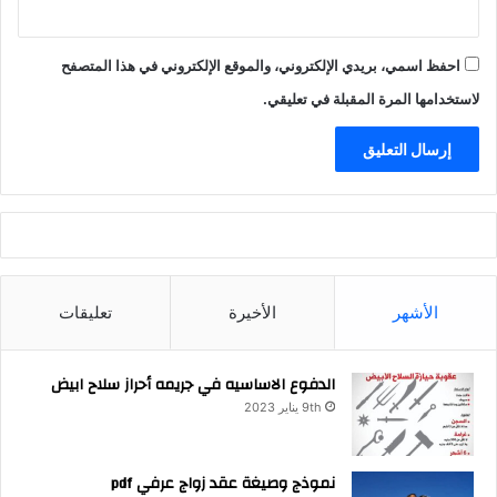
ن
ة
احفظ اسمي، بريدي الإلكتروني، والموقع الإلكتروني في هذا المتصفح
2
0
لاستخدامها المرة المقبلة في تعليقي.
1
7
و
ا
ل
ق
ا
ن
و
الأشهر
الأخيرة
تعليقات
ن
1
5
الدفوع الاساسيه في جريمه أحراز سلاح ابيض
9
9th يناير 2023
ل
س
ن
نموذج وصيغة عقد زواج عرفي pdf
ه