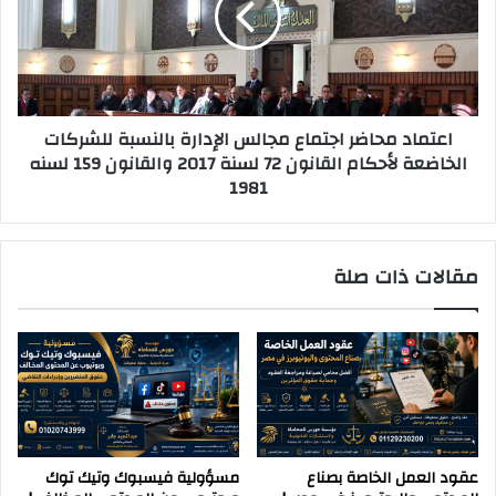
م
ا
ا
د
ل
م
د
ح
ف
ا
اعتماد محاضر اجتماع مجالس الإدارة بالنسبة للشركات
ع
ض
الخاضعة لأحكام القانون 72 لسنة 2017 والقانون 159 لسنه
ر
1981
ا
ج
ت
م
مقالات ذات صلة
ا
ع
م
ج
ا
ل
س
ا
ل
عقود العمل الخاصة بصناع
مسؤولية فيسبوك وتيك توك
إ