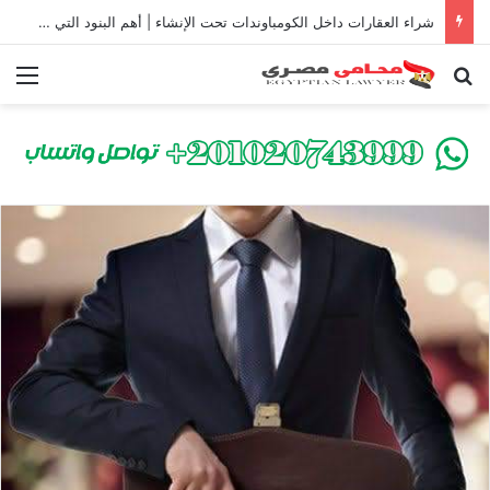
شراء العقارات داخل الكومباوندات تحت الإنشاء | أهم البنود التي تحمي المشتري في القانون المصري
بحث عن
الق