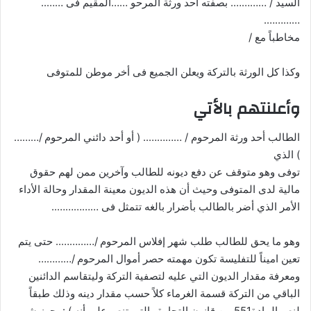
السيد / …………. بصفته أحد ورثة المرحو ……المقيم فى ……..
………….
مخاطباً مع /
وكذا كل الورثة بالتركة ويعلن الجميع فى أخر موطن للمتوفى
وأعلنتهم بالأتي
الطالب أحد ورثة المرحوم / ………….. ( أو أحد دائني المرحوم /………
) الذي
توفى وهو متوقف عن دفع ديونه للطالب وآخرين ممن لهم حقوق
مالية لدى المتوفى وحيث أن هذه الديون معينة المقدار وحالة الأداء
الأمر الذي أضر بالطالب بأضرار بالغه تتمثل فى ……………..
وهو ما يحق للطالب طلب شهر إفلاس المرحوم /………….. حتى يتم
تعين اميناً للتفليسة تكون مهمته حصر أموال المرحوم /…………
ومعرفة مقدار الديون التي عليه لتصفية التركة وليتقاسم الدائنين
الباقي من التركة قسمة الغرماء كلاً حسب مقدار دينه وذلك طبقاً
لنص المادة551 من قانون التجارة والتي تنص على أنه ) : يجوز شهر