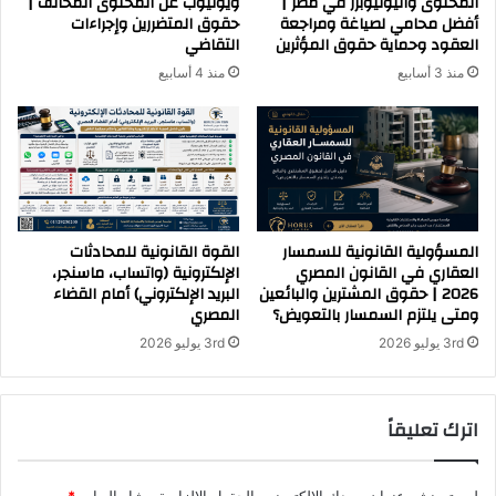
المحتوى واليوتيوبرز في مصر |
ويوتيوب عن المحتوى المخالف |
د
أفضل محامي لصياغة ومراجعة
حقوق المتضررين وإجراءات
ا
العقود وحماية حقوق المؤثرين
التقاضي
ر
منذ 3 أسابيع
منذ 4 أسابيع
ة
ب
ا
ل
ن
س
ب
المسؤولية القانونية للسمسار
القوة القانونية للمحادثات
العقاري في القانون المصري
الإلكترونية (واتساب، ماسنجر،
ة
2026 | حقوق المشترين والبائعين
البريد الإلكتروني) أمام القضاء
ل
ومتى يلتزم السمسار بالتعويض؟
المصري
ل
ش
3rd يوليو 2026
3rd يوليو 2026
ر
ك
ا
اترك تعليقاً
ت
ا
ل
لن يتم نشر عنوان بريدك الإلكتروني.
الحقول الإلزامية مشار إليها بـ
*