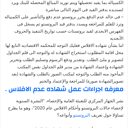
الكمبياله بما يفيد تحصيلها ويتم توريد المبالغ المحصله للبنك ويرد
لتسديده بدفتر القيد فى اليوم التالى مباشرة
– فى حاله عدم الدفع يحرر بروتستو عدم دفع والتأشير على الكمبياله
وترد للقلم للمراجعه ويسدد بدفتر قيد البروتستو ثم يسجل فى
الفهرس الابجدى لقيد بروتستات حسب تواريخ التنفيذ والحروف
الأبجديه
اما بشأن شهاده الافلاس فعليك التوجه للمحكمه الاقتصاديه التابع لها
محل اقامة المطلوب استخراج الشهاده له والتوجه الى قلم الجداول
لتصوير و ملئ الطلب .وتقدير ودفع الرسوم وتسليم الطلب وتحرير
الشهادة وإعتماد الشهادة من مدير قلم الجداول نفس المكتب
المأخوذ منه الطلب والتوجه لمكتب الصور بالطلب والشهادة (بعد
تصويرالشهادة صورة) للمراجعة والإعتماد والختم
معرفه اجراءات عمل شهاده عدم الافلاس .
نشر الجهاز المركزي للتعبئة العامة والإحصاء، “النشرة السنوية
لإحصاء حالات البروتستو وأحكام الافلاس عام 2020″، وهو ما يطرح
تساؤلا حول تعريف
البروتستو
وأنواعه؟