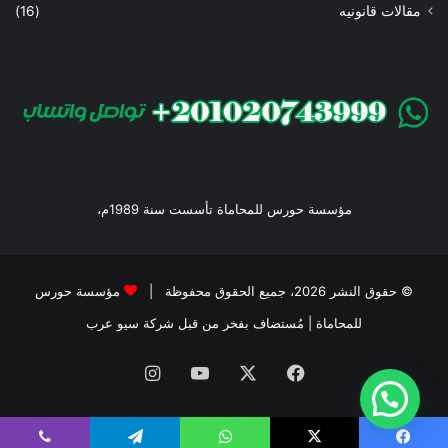
مقالات قانونيه
(16)
مؤسسة حورس للمحاماة تأسست سنة 1989م،
© حقوق النشر 2026، جميع الحقوق محفوظة |
مؤسسة حورس
للمحاماة
| مُستضاف بفخر من قبل
شركة سيو عرب
فيسبوك
‫X
‫YouTube
انستقرام