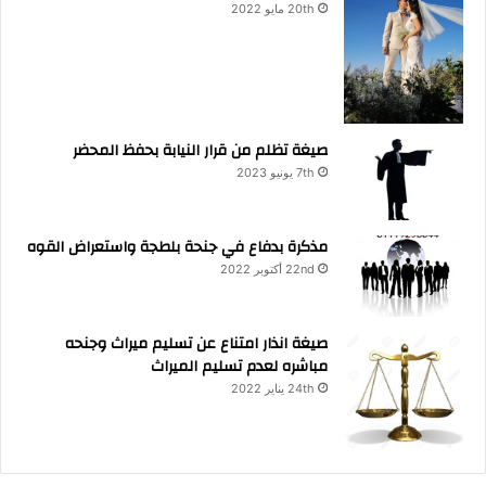
20th مايو 2022
1
9
8
1
صيغة تظلم من قرار النيابة بحفظ المحضر
7th يونيو 2023
مذكرة بدفاع في جنحة بلطجة واستعراض القوه
22nd أكتوبر 2022
صيغة انذار امتناع عن تسليم ميراث وجنحه
مباشره لعدم تسليم الميراث
24th يناير 2022