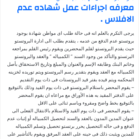
معرفه اجراءات عمل شهاده عدم
الافلاس .
يرجى التكرم بالعلم انه فى حالة طلب اى مواطن شهادة بوجود
بروتستو عدم الدفع من عدمه ، يتقدم بطلب الى ادارة البروتستو
حيث يقدم البروتستو لقلم المحضرين ويقوم رئيس القلم بمراجعه
البرتستو والتأكد من وجود السند ” الكمبياله ” والعقد والبروتستو
وخاتم البنك وطابقه الإسم والعنوان والمبلغ وتاريخ الاستحقاق بأصل
الكمبياله مع العقد ويقوم بتقدير رسم البروتستو ويتم توريده لخزينه
المحكمه ويتم قيده بفتر قيد البروتستات فى ذات يوم التقديم
– يقوم المحضر باستلام البروتستو فى ذات يوم القيد وذلك بالتوقيع
على الدفتر المقيد به هذه الأوراق مع مراعاه ان يقوم المحضر
بالتوقيع بخط واضح ومقروء وباسم ثنائى على الاقل
– يقوم المحضر فى ذات يوم القيد والاستلام بالانتقال الفعلى الى
عنوان المدين المدون بالعقد والسند لتحصيل الكمبياله أو إثبات عدم
الدفع و فى حاله التحصيل يحرر برتستو تحصيل وتسلم الكمبياله
للمدين ويثبت ذلك فى حينه على العقد المرفق ويقوم بالتأشير على