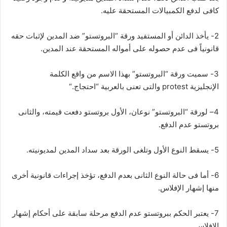
كافى لدفع الكمبيالات المستحقة عليه
.
2- يأخذ الدائن أو المستفيد ورقة “البروتستو” ضد المدين لإثبات حقه
قانونياً فى عدم حصوله على أمواله المستحقة عند المدين
.
3- سميت ورقة “البروتستو” بهذا الاسم من واقع الكلمة
الإنجليزية
protest
والتى تعنى بالعربية “احتجاج
“.
4
– لورقة “البروتستو” نوعان، الأول بروتستو دفعت قيمته، والثانى
بروتستو عدم الدفع
.
5- يسقط النوع الأول وتلغى الورقة بعد سداد المدين لمديونيته
.
6- أما فى حالة النوع الثانى بعدم الدفع، تؤخذ إجراءات قانونية أخرى
منها إشهار الإفلاس
.
7- يعتبر الحكم ببروتستو عدم الدفع مرحلة سابقة على أحكام إشهار
الإفلاس
.