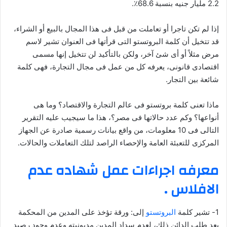
2.2 مليار جنيه بنسبة 68.6٪.
إذا لم تكن تاجرا أو تعاملت من قبل فى هذا المجال بالبيع أو الشراء،
قد تتخيل أن كلمة البروتستو التى قرأتها فى العنوان تشير لاسم
مرض مثلاً أو أى شئ آخر، ولكن بالتأكيد لن تتخيل إنها مسمى
اقتصادى قانونى، يعرفه كل من عمل فى مجال التجارة، فهى كلمة
شائعة بين التجار
.
ماذا تعنى كلمة بروتستو فى عالم التجارة والاقتصاد؟ وما هى
أنواعها؟ وكم عدد حالاتها فى مصر؟، هذا ما سيجيب عليه التقرير
التالى فى 10 معلومات، من واقع بيانات رسمية صادرة عن الجهاز
المركزى للتعبئة العامة والإحصاء الراصد لتلك التعاملات والحالات
.
معرفه اجراءات عمل شهاده عدم
الافلاس .
1- تشير كلمة
البروتستو
إلى: ورقة تؤخذ على المدين من المحكمة
بعد طلب الدائن ذلك، لعدم سداد المدين مديونيته وعدم وجود رصيد