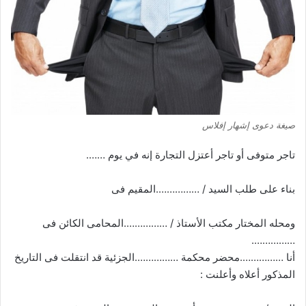
صيغة دعوى إشهار إفلاس
تاجر متوفى أو تاجر أعتزل التجارة إنه في يوم …….
بناء على طلب السيد / …………….المقيم فى
ومحله المختار مكتب الأستاذ / …………….المحامى الكائن فى
…………….
أنا …………….محضر محكمة …………….الجزئية قد انتقلت فى التاريخ
المذكور أعلاه وأعلنت :