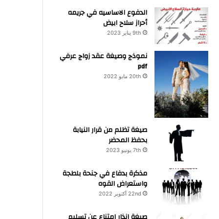
الدفوع الاساسيه في جريمه
أحراز سلاح ابيض
9th يناير 2023
نموذج وصيغة عقد زواج عرفي
pdf
20th مايو 2022
صيغة تظلم من قرار النيابة
بحفظ المحضر
7th يونيو 2023
مذكرة بدفاع في جنحة بلطجة
واستعراض القوه
22nd أكتوبر 2022
صيغة انذار امتناع عن تسليم