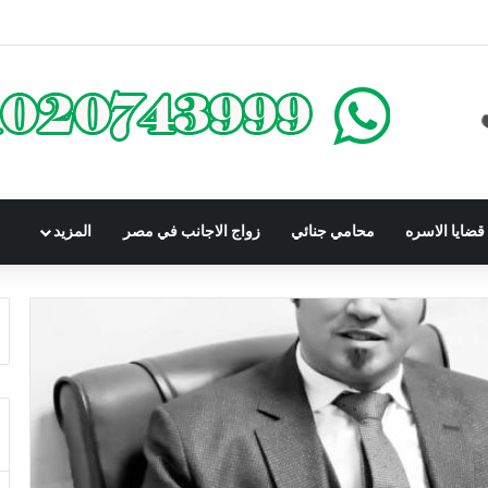
كومباوندات تحت الإنشاء | أهم البنود التي تحمي المشتري في القانون المصري
ضايا الاسره
محامي جنائي
زواج الاجانب في مصر
المزيد