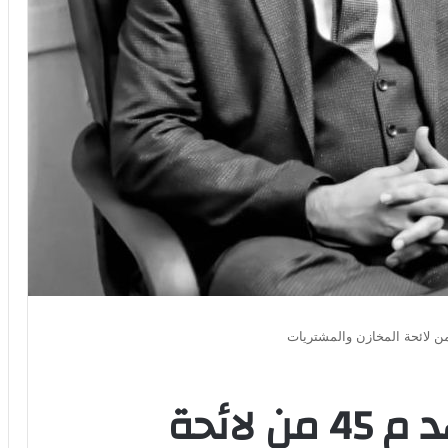
مسئولية أرباب العهد م 45 من لائحة