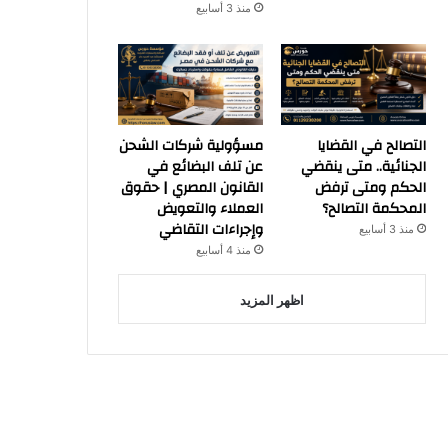
منذ 3 أسابيع
التصالح في القضايا
مسؤولية شركات الشحن
الجنائية.. متى ينقضي
عن تلف البضائع في
الحكم ومتى ترفض
القانون المصري | حقوق
المحكمة التصالح؟
العملاء والتعويض
وإجراءات التقاضي
منذ 3 أسابيع
منذ 4 أسابيع
اظهر المزيد