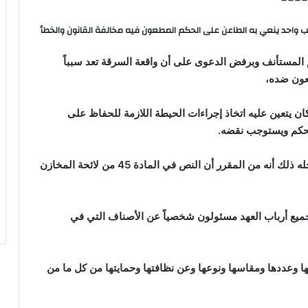
واحد ينعي به الطاعن على الحكم المطعون فيه مخالفة القانون والخطأ
م المستأنف وبرفض الدعوى على أن واقعة السرقة تعد سبباً
طعون ضده،
كان يتعين عليه اتخاذ إجراءات الحيطة اللازمة للحفاظ على
لحكم ويستوجب نقضه.
وحيث إن هذا النعي في محله ذلك أنه من المقرر أن النص في المادة 45 من لائحة المخازن
جميع أرباب العهد مسئولون شخصياً عن الأصناف التي في
ها وعددها ومقاسها ونوعها وعن نظافتها وحمايتها من كل ما من