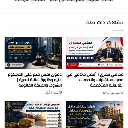
r
ل
E
ش
g
ر
مقالات ذات صلة
y
ك
p
ا
t
ت
ف
ى
م
ص
ر
محامي مصري | أفضل محامي في
دعوى تعيين قيم على المحكوم
-
مصر للاستشارات والخدمات
عليه بعقوبة سالبة للحرية |
م
القانونية المتخصصة
الشروط والصيغة القانونية
ح
منذ يوم واحد
منذ 6 أيام
ا
م
ي
ش
ر
ك