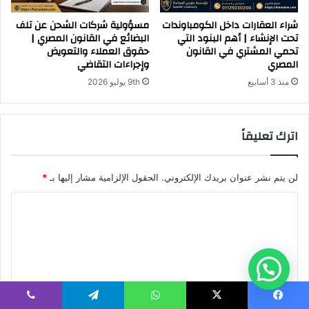
ا
ت
شراء العقارات داخل الكومباوندات
مسؤولية شركات الشحن عن تلف
تحت الإنشاء | أهم البنود التي
البضائع في القانون المصري |
تحمي المشتري في القانون
حقوق العملاء والتعويض
المصري
وإجراءات التقاضي
منذ 3 أسابيع
9th يوليو 2026
اترك تعليقاً
لن يتم نشر عنوان بريدك الإلكتروني.
الحقول الإلزامية مشار إليها بـ
*
ا
ل
ت
ع
ل
ي