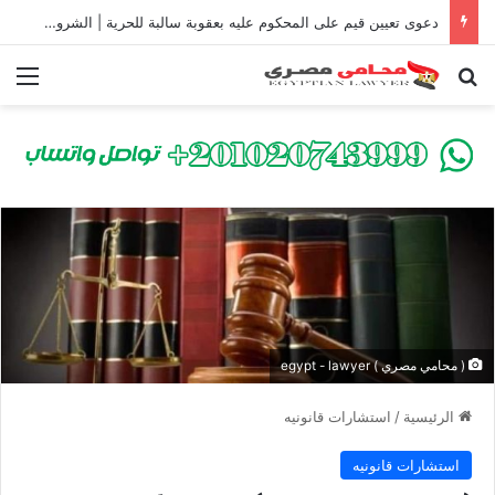
دعوى تعيين قيم على المحكوم عليه بعقوبة سالبة للحرية | الشروط والصيغة القانونية
بحث عن
الق
( محامي مصري ) egypt - lawyer
الرئيسية
/
استشارات قانونيه
استشارات قانونيه