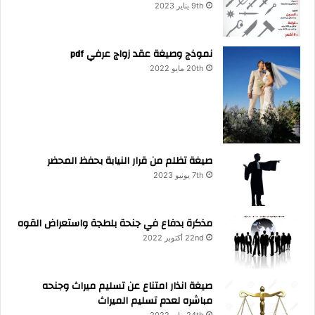
9th يناير 2023
نموذج وصيغة عقد زواج عرفي pdf
20th مايو 2022
صيغة تظلم من قرار النيابة بحفظ المحضر
7th يونيو 2023
مذكرة بدفاع في جنحة بلطجة واستعراض القوه
22nd أكتوبر 2022
صيغة انذار امتناع عن تسليم ميراث وجنحه
مباشره لعدم تسليم الميراث
24th يناير 2022