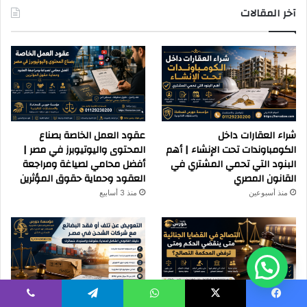
آخر المقالات
شراء العقارات داخل
عقود العمل الخاصة بصناع
الكومباوندات تحت الإنشاء | أهم
المحتوى واليوتيوبرز في مصر |
البنود التي تحمي المشتري في
أفضل محامي لصياغة ومراجعة
القانون المصري
العقود وحماية حقوق المؤثرين
منذ أسبوعين
منذ 3 أسابيع
يسبوك
‫X
واتساب
تيلقرام
ڤايبر