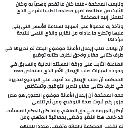
وتابعت المحكمة «فلما كان ما تقدم وهدياَ به وكان
الثابت من مطالعة تقرير مصلحة الطب الشرعي الذى
تطمئن إليه المحكمة
وتأخذ به محمولاَ على أسبابه لسلامة الأسس التي بنى
عليها وتطرح ما عاداه من تقارير والذي انتهى لنتيجة
مؤداها
أن بيانات صلب إيصال الأمانة موضوع البحث تم تحريرها في
ظرف كتابى مغاير ولاحق لظرف كتابه توقيع
الطاعنة الثابت على ورقة المستند الحالية والسابق في
وجوده لعبارات صلب الإيصال الأمر الذى تستخلص معه
المحكمة أن صلب الإيصال قد أضيف على التوقيع لتحريره
في ظرف كتابى مغاير لتحرير التوقيع، وتستخلص
معه المحكمة أن إيصال الأمانة موضوع الدعوى هو محرر
مزور رغم ثبوت صحة التوقيع، ومن ثم تنتفى
أركان الجريمة في حق المتهم، ولما كان الحكم المستأنف
قد خالف هذا النظر، وقضى بمعاقبة المتهم، ومن
ثم تقضى المحكمة بإلغائه وتقضى مجدداَ للمتهم