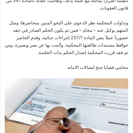
لنفسه اضراراَ بمالكه مع علمه بذلك، وطالبت عقابه بالمادة 341 من
قانون العقوبات.
وتداولت المحكمة نظر الدعوى على النحو المبين بمحاضرها، ومثل
المتهم بوكيل عنه – محام – فمن ثم يكون الحكم الصادر في حقه
حضورياَ عملاَ بنص المادة 237/1 إجراءات جنائية، وقدم الحاضر
حوافظ مستندات طالعتها المحكمة، وآلمت بها عن بصر وبصيرة، ومن
ثم فقد قررت المحكمة إصدار الحكم بذات الجلسة.
محامي قضايا جنح ايصالات الامانه