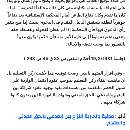
فى صدد توقيع العقاب هي بالواقع بحيث لا يصح تأثيم إنسان ولو بناء
على اعترافه بلسانه او بكتابته متى كان ذلك مخالفاً للحقيقة ” .لما
كان ما تقدم وكان دفاع الطاعن أمام المحكمة الإستئنافية يعد دفاعاً
جوهرياً لتعلقه بتحقيق الدليل المقدم فى الدعوى بحيث إذا صح يتغير
رأى الدعوى فيها فأن المحكمة إذا لم تفطن لفحواه وتقسطه حقه
وتعنى بتحقيقه بلوغاً إلى غاية الأمر منه فأن حكمها يكون معيباً
بالقصور بما يوجب نقضه والإحالة.
(جلسة 19/3/1981 أحكام النقض س 32 ق 45 ص 268 )
–
وفي اقرار المتهم بالدين وصحة توقيعه هذا لايثبت ركن التسليم بل
ان مايثبت انتفاء ركن التسليم بموجب عقود الائتمان الواردة علي
سبيل الحصر مانقدمه من مستندات تفيد بوجود عقود شراكة بين
المتهم والمدعي بالحق المدني وشهادة الشهود الذين يعدون كانوا
شركاء معهم
.
ثانيا :
مدنية وتجارية النزاع بين المدعي بالحق المدني
والمتهم
.