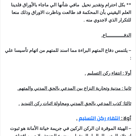
**
بكل احترام وتقدير نحيل مافي شأنها الي ماجاء بالأوراق فلدينا
العلم اليقيني بأن المحكمة قد طالعت وناظرت الاوراق وذلك منعا
للتكرار الذي لاجدوي منه
.
الدفــــــــــــــاع
.
–
يلتمس دفاع المتهم البراءة مما اسند للمتهم من اتهام تأسيسا علي
:
أولا : انتفاء ركن التسليم
.
ثانيا : مدنية وتجارية النزاع بين المدعي بالحق المدني والمتهم
.
ثالثا: كذب المدعي بالحق المدني ومحاولة اثبات ركن التبديد
.
أولا
:
انتفاء ركن التسليم
.
–
الهيئة الموقرة ان الركن الركين في جريمة خيانة الأمانة هو ثبوت
استلام المتهم للمال او المنقول موضوع الجنحة ولابد من اقتناع