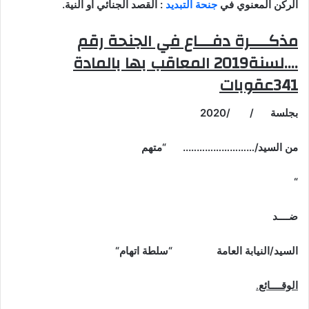
الركن المعنوي في
جنحة التبديد
: القصد الجنائي او النية
.
مذكــــرة دفـــاع في الجنحة رقم
….لسنة2019 المعاقب بها بالمادة
341عقوبات
بجلسة / /2020
من السيد/…………………….. “متهم
“
ضــــد
السيد/النيابة العامة “سلطة اتهام
“
الوقــــائع
.