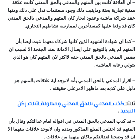
–
ان العلاقة كانت بين المتهم والمدعي بالحق المدني كانت علاقة
مدنية تجارية بحتة ومايثبت ذلك وجود مستندات تدل علي ذلك ومنها
عقد شراكة ماشية وعقود ايجار كان المتهم والمدعي بالحق المدني
كان قد وقعا عليها كمستأجرين لممارسة نشاطهم التجاري
.
–
كما ان شهادة الشهود الذين كانوا شركاء معهما تثبت ايضا بأن
المتهم لم يقم بالتوقيع علي ايصال الامانة سند الجنحة الا لسبب ان
يضمن المدعي بالحق المدني حقه لااكثر لان المتهم كان هو الذي
يتولي رعاية الماشية
.
–
اقرار المدعي بالحق المدني بأنه لاتوجد اية علاقات بالمتهم هو
دليل علي كذبه بعد ماظهر الامرعلي حقيقته
.
ثالثا:
كذب المدعي بالحق المدني ومحاولة اثبات ركن
التبديد
.
–
قد كذب المدعي بالحق المدني في اقواله امام عدالتكم وقال بأن
المتهم قد اختلس المبلغ المذكور وبدده وان لايوجد علاقات بينهما الا
ان قد وضحنا لعدالتكم ماكان بينهما من علاقات
.