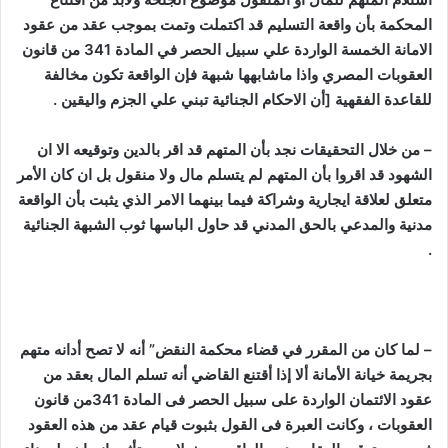
المحكمة بأن واقعة التسليم قد اكتملت وتمت بموجب عقد من عقود
الامانة الخمسة الواردة علي سبيل الحصر في المادة 341 من قانون
العقوبات المصري واذا ماشابهها شبهة فإن الواقعة تكون مخالفة
للقاعدة الفقهية [أن الاحكام الجنائية تبني علي الجزم واليقين
.
–
من خلال التحقيقات نجد بأن المتهم قد اقر بالدين وتوقيعه الا ان
الشهود قد اقروا بأن المتهم لم يتسلم مال ولا منقول بل ان كان الأمر
متعلق لعلاقة ايجارية وشراكة فيما بينهما الامر الذي يثبت بأن الواقعة
مدنية والمدعي بالحق المدني قد حاول الباسها ثوب الشبهة الجنائية
.
– لما كان من المقرر في قضاء محكمة النقض” أنه لا تصح أدانه متهم
بجريمة خيانة الأمانة ألا إذا أقتنع القاضي أنه تسلم المال بعقد من
عقود الائتمان الواردة على سبيل الحصر فى المادة 341من قانون
العقوبات ، وكانت العبرة فى القول بثبوت قيام عقد من هذه العقود