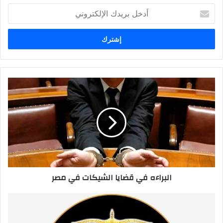
أدخل
بريدك
الإلكتروني
البراءه
في
قضايا
الشيكات
في
مصر
البراءه في قضايا الشيكات في مصر
رقم
اشهر
محامي