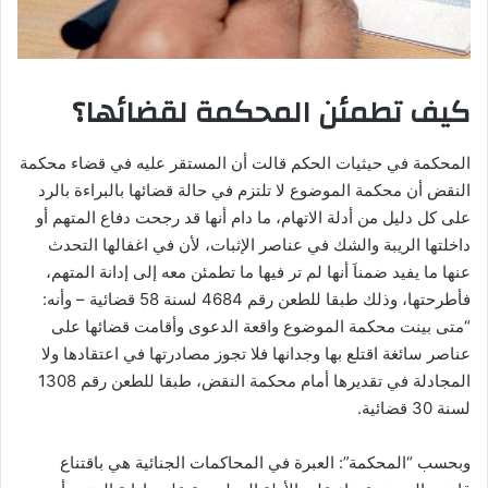
كيف تطمئن المحكمة لقضائها؟
المحكمة في حيثيات الحكم قالت أن المستقر عليه في قضاء محكمة
النقض أن محكمة الموضوع لا تلتزم في حالة قضائها بالبراءة بالرد
على كل دليل من أدلة الاتهام، ما دام أنها قد رجحت دفاع المتهم أو
داخلتها الريبة والشك في عناصر الإثبات، لأن في اغفالها التحدث
عنها ما يفيد ضمناَ أنها لم تر فيها ما تطمئن معه إلى إدانة المتهم،
فأطرحتها، وذلك طبقا للطعن رقم 4684 لسنة 58 قضائية – وأنه:
“متى بينت محكمة الموضوع واقعة الدعوى وأقامت قضائها على
عناصر سائغة اقتلع بها وجدانها فلا تجوز مصادرتها في اعتقادها ولا
المجادلة في تقديرها أمام محكمة النقض، طبقا للطعن رقم 1308
لسنة 30 قضائية.
وبحسب “المحكمة”: العبرة في المحاكمات الجنائية هي باقتناع