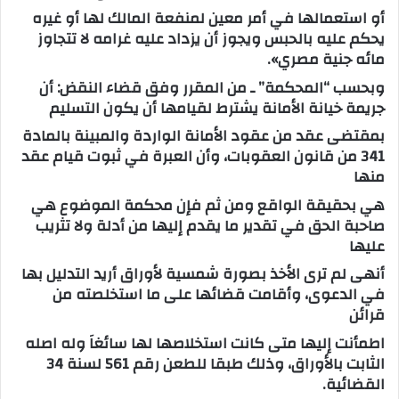
أو استعمالها في أمر معين لمنفعة المالك لها أو غيره
يحكم عليه بالحبس ويجوز أن يزداد عليه غرامه لا تتجاوز
مائه جنية مصري».
وبحسب “المحكمة” ـ من المقرر وفق قضاء النقض: أن
جريمة خيانة الأمانة يشترط لقيامها أن يكون التسليم
بمقتضى عقد من عقود الأمانة الواردة والمبينة بالمادة
341 من قانون العقوبات، وأن العبرة في ثبوت قيام عقد
منها
هي بحقيقة الواقع ومن ثم فإن محكمة الموضوع هي
صاحبة الحق في تقدير ما يقدم إليها من أدلة ولا تثريب
عليها
أنهى لم ترى الأخذ بصورة شمسية لأوراق أريد التدليل بها
في الدعوى، وأقامت قضائها على ما استخلصته من
قرائن
اطمأنت إليها متى كانت استخلاصها لها سائغاَ وله اصله
الثابت بالأوراق، وذلك طبقا للطعن رقم 561 لسنة 34
القضائية.