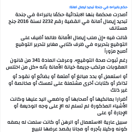
حكم بالبراءه في جنحة تبديد ايصال امانة:
أصدرت محكمة بنها الابتدائية حكمًا بالبراءة في جنحة
تبديد إيصال أمانة في القضية رقم 2232 لسنة 2016 جنح
مستانف
قالت فيه «إن صلب إيصال الأمانة طالما أضيف على
التوقيع بتحريره في ظرف كتابي مغاير لتحرير التوقيع
أصبح مزوراَ
رغم ثبوت صحة التوقيع». وعرفت المادة 341 من قانون
العقوبات مرتكب جريمة خيانة الأمانة بأنه «كل من اختلس
أو استعمل أو بدد مبالغ أو أمتعة أو بضائع أو نقود أو
تذاكر أو كتابات أخرى مشتملة على تمسك أو مخالصة أو
غير ذلك
أضرارا بمالكيها أو أصحابها أو واضعي اليد عليها وكانت
الأشياء المذكورة لم تسلم له الإ على وجه الوديعة أو
الإجارة أو على
سبيل عارية الاستعمال أو الرهن أو كانت سلمت له بصفه
كونه وكيلا بأجره أو مجانا بقصد عرضها للبيع