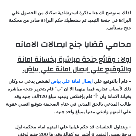
لذلك سنوضح لك هنا مذكرة استرشادية تمكنك من الحصول علي
البراءة في جنحة التبديد ثم سنعطيك حكم البراءة صادر من محكمة
جنح مستأنف
.
محامي قضايا جنح ايصالات الامانه
اولا : وقائع جنحة مباشرة بخسانة امانة
والتوقيع علي ايصال امانة علي بياض
.
–
قام أ بالتوقيع علي
ايصال امانة علي بياض
لشخص يدعي ب وكان
ذلك لأسباب تجارية فيما بينهما الا ان “ب” قام بتحرير جنحة مباشرة
بخيانة الامانة وان “أ” قام بإختلاس وتبديد مبلغ 120الف جنيه وقد
طالب المدعي بالحق المدني في ختام الصحيفة بتوقيع اقصي عقوبة
علي المتهم وادعي مدنيا بمبلغ واحد جنيه
.
–
وبتداول الجلسات قد حكم غيابيا علي المتهم امام محكمة اول
درجة بحبس المتهم 6 أشهر مع كفالة وقدرها 200 جنيه لوقف