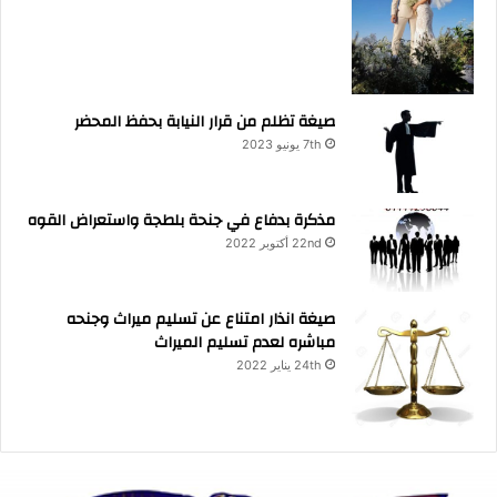
صيغة تظلم من قرار النيابة بحفظ المحضر
7th يونيو 2023
مذكرة بدفاع في جنحة بلطجة واستعراض القوه
22nd أكتوبر 2022
صيغة انذار امتناع عن تسليم ميراث وجنحه
مباشره لعدم تسليم الميراث
24th يناير 2022