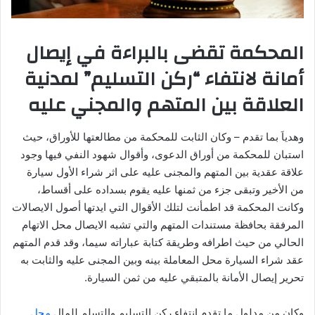
المحكمة تقضى بالبراءة في إيصال
أمانة لانتفاء “ركن التسليم” لمدنية
العلاقة بين المتهم والمجني عليه
وهدياَ بما تقدم – وكان الثابت للمحكمة من مطالعتها للأوراق، حيث
استبان للمحكمة من أوراق الدعوى، وأقوال شهود النفي فيها وجود
علاقة عقدية بين المتهم والمجنى عليه على اثر شراء الأول سيارة
من الأخير وتبقى جزء من ثمنها عليه يقوم بسداده على أقساط،
وكانت المحكمة قد اطمأنت لتلك الأقوال التي ايدتها أصول الايصالات
المرفقة بحافظة مستندات المتهم والتي تشبه الايصال محل الاتهام
الحالي من حيث اطرافه وطريقة كتابة عباراته سيما، وقد قدم المتهم
عقد شراء السيارة محل المعاملة بينه وبين المجنى عليه والثابت به
تحرير إيصال الأمانة بالمتبقي عليه من ثمن السيارة.
وكان من مدلول ما تقدم انتفاء ركن التسليم والتسلم للمال
محل