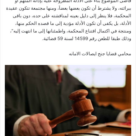
قاضى الموضوع بناء على الأدلة المطروحة عليه بإدانة المتهم أو
ببرائته، ولا يشترط أن تكون بعضها بعضاَ، ومنها مجتمعة تتكون عقيدة
المحكمة، فلا ينظر إلى دليل بعينه لمناقشته على حده، دون باقى
الأدلة، بل يكفى أن تكون الأدلة مؤدية إلى ما قصده الحكم منها،
ومنتجة في اكتمال اقتناع المحكمة، واطمئنانها إلى ما انتهت إليه”،
وذلك طبقا للطعن رقم 14599 لسنة 59 قضائية.
محامي قضايا جنح ايصالات الامانه