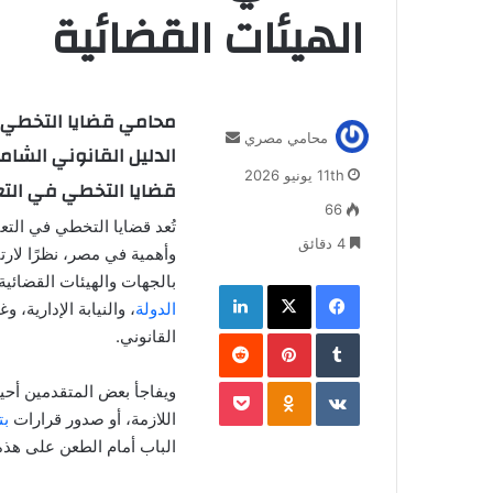
الهيئات القضائية
محامي قضايا التخطي ف
أ
محامي مصري
الدليل القانوني الشا
ر
11th يونيو 2026
س
قضايا التخطي في التع
ل
66
تُعد قضايا التخطي في التع
ب
4 دقائق
ر
وأهمية في مصر، نظرًا لارت
ي
بالجهات والهيئات القضائية
فيسبوك
‫X
لينكدإن
د
الدولة
، والنيابة الإدارية،
ا
‏Tumblr
بينتيريست
‏Reddit
القانوني.
إ
ل
‏VKontakte
Odnoklassniki
‫Pocket
ويفاجأ بعض المتقدمين أحيا
ك
ت
اللازمة، أو صدور قرارات
بت
ر
الباب أمام الطعن على هذه
و
ن