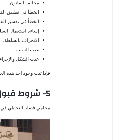
مخالفة القانون.
الخطأ في تطبيق القا
الخطأ في تفسير القا
إساءة استعمال السل
الانحراف بالسلطة.
عيب السبب.
عيب الشكل والإجراء
فإذا ثبت وجود أحد هذه العي
5- شروط قبول دعوى إلغاء قرار التخطي
محامي قضايا التخطي في ال