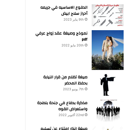
الدفوع الاساسيه في جريمه
أحراز سلاح ابيض
9th يناير 2023
نموذج وصيغة عقد زواج عرفي
pdf
20th مايو 2022
صيغة تظلم من قرار النيابة
بحفظ المحضر
7th يونيو 2023
مذكرة بدفاع في جنحة بلطجة
واستعراض القوه
22nd أكتوبر 2022
صيغة انذار امتناع عن تسليم