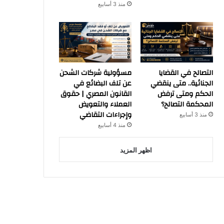
منذ 3 أسابيع
التصالح في القضايا
مسؤولية شركات الشحن
الجنائية.. متى ينقضي
عن تلف البضائع في
الحكم ومتى ترفض
القانون المصري | حقوق
المحكمة التصالح؟
العملاء والتعويض
وإجراءات التقاضي
منذ 3 أسابيع
منذ 4 أسابيع
اظهر المزيد