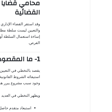
محامي قضايا 
ي
ا
القضائية
وقد استقر القضاء الإداري و
والتعيين ليست سلطة مطلقة
إساءة استعمال السلطة أو ال
الفرص.
1- ما المقصود بالتخطي في التعيين؟
يقصد بالتخطي في التعيين قي
استيفائه الشروط القانونية
وجود سبب مشروع يبرر هذا 
ويظهر التخطي في العديد م
استبعاد متقدم حاصل 