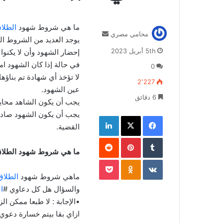
ما هي شروط شهود
الطلا
أرسل
محامي مصري
يوجد العديد من الشروط ا
بريدا
5th أبريل 2023
إحضار الشهود وأن لا يكنوا 
إلكترونيا
في حالة إذا كان الشهود ا
0
لا تؤخذ أي شهادة تم بناؤه
2٬227
عين الشهود.
6 دقائق
يجب أن يكون الشاهد محايد
يجب أن يكون الشهود صادقي
فيسبوك
‫X
لينكدإن
القضية.
بينتيريست
ما هي شروط شهود الطلاق
‫Pocket
Odnoklassniki
ماهي شروط شهود
الطلا
والسؤال هل كل دعاوي #
ا
•الإجابة : لا طبعا ممكن ا
ازاي بقا بيتم خسارة دعوي 