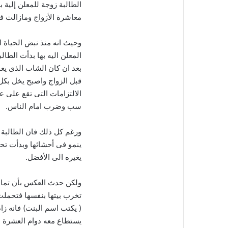
الطالبة زوجة للمعلن إلية
معاشرة الأزواج ومازالت 
وحيث انه منذ نبض الحياة ا
المعلن اليه بها بدأت الطال
بعد ان كان الشاب الذى يع
قبل الزواج واصبح يخل بكل ب
الالتزامات التى تقع على ع
سب وضرب امام الناس.
ورغم كل ذلك فان الطالبة 
ينمو فى أحشائها وبدأت تح
يغيره الى الأفضل.
ولكن حدث العكس بأن تمادى
تخرب بيتها بنفسها فتحملت 
( يكتب اسم البنت) فانه زاد
يستطاع معه دوام العشرة بي