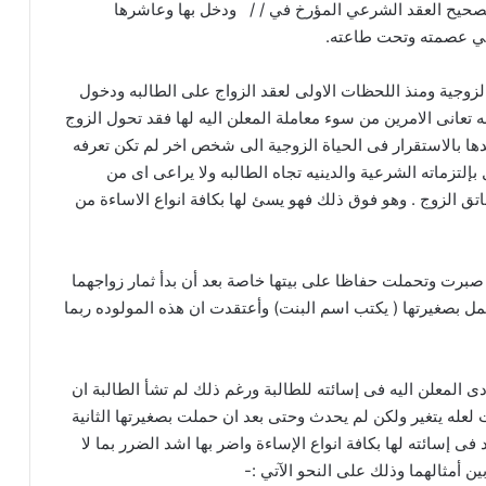
 بصحيح العقد الشرعي المؤرخ في / / ودخل بها وعاشرها
في عصمته وتحت طاعته.
لزوجية ومنذ اللحظات الاولى لعقد الزواج على الطالبه ودخول
به تعانى الامرين من سوء معاملة المعلن اليه لها فقد تحول الزوج
دها بالاستقرار فى الحياة الزوجية الى شخص اخر لم تكن تعرفه
إلتزماته الشرعية والدينيه تجاه الطالبه ولا يراعى اى من
اتق الزوج . وهو فوق ذلك فهو يسئ لها بكافة انواع الاساءة من
صبرت وتحملت حفاظا على بيتها خاصة بعد أن بدأ ثمار زواجهما
مل بصغيرتها ( يكتب اسم البنت) وأعتقدت ان هذه المولوده ربما
 المعلن اليه فى إسائته للطالبة ورغم ذلك لم تشأ الطالبة ان
لعله يتغير ولكن لم يحدث وحتى بعد ان حملت بصغيرتها الثانية
 فى إسائته لها بكافة انواع الإساءة واضر بها اشد الضرر بما لا
ن أمثالهما وذلك على النحو الآتي :-