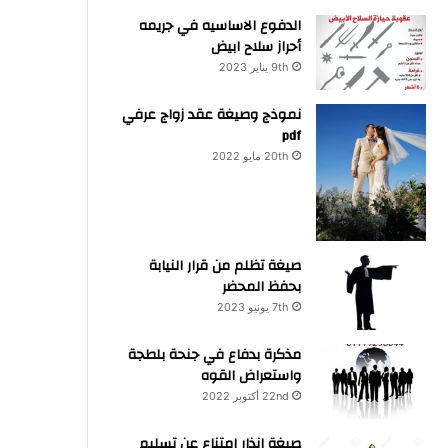
الدفوع الاساسيه في جريمه
أحراز سلاح ابيض
9th يناير 2023
نموذج وصيغة عقد زواج عرفي
pdf
20th مايو 2022
صيغة تظلم من قرار النيابة
بحفظ المحضر
7th يونيو 2023
مذكرة بدفاع في جنحة بلطجة
واستعراض القوه
22nd أكتوبر 2022
صيغة انذار امتناع عن تسليم