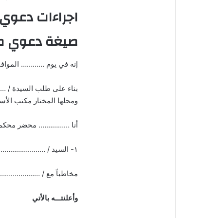
اجراءات دعوي 
صيغة دعوي طل
إنه في يوم ………… المو
بناء على طلب السيد
ومحلها المختار مكتب الأس
أنا ……………. محضر محكمة …
۱- السيد / ………………………………………… المقيم فى ………………………..
مخاطباً مع / ………
وأعلنتـــه بالأتي