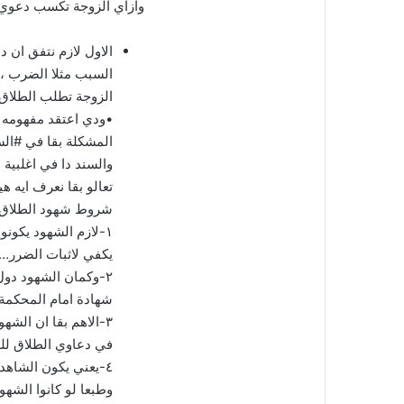
وازاي الزوجة تكسب دعوي ا
الاول لازم نتفق ان 
السبب مثلا الضرب ، 
الزوجة تطلب الطلاق
•ودي اعتقد مفهومه
المشكلة بقا في #الس
والسند دا في اغلبية 
تعالو بقا نعرف ايه 
شروط شهود الطلاق 
١-لازم الشهود يكونو
يكفي لاثبات الضرر….
٢-وكمان الشهود دول
شهادة امام المحكمة.
٣-الاهم بقا ان الش
في دعاوي الطلاق ل
٤-يعني يكون الشاهد شاف الواقعه الي بيشهد عليها بعنيه وحصلت كمان قدامه…
وطبعا لو كانوا الشه