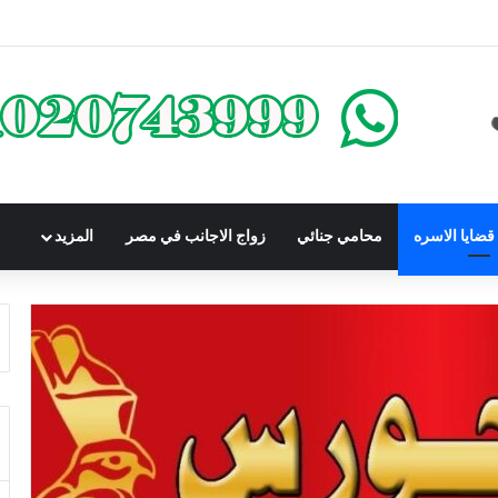
كومباوندات تحت الإنشاء | أهم البنود التي تحمي المشتري في القانون المصري
ضايا الاسره
محامي جنائي
زواج الاجانب في مصر
المزيد