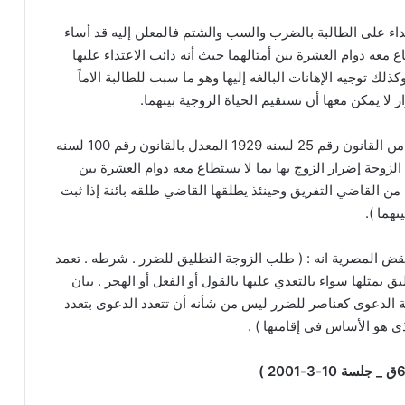
اعتداء على الطالبة بالضرب والسب والشتم فالمعلن إليه قد أساء
 معه دوام العشرة بين أمثالهما حيث أنه دائب الاعتداء عليها
ك توجيه الإهانات البالغه إليها وهو ما سبب للطالبة الاماً
ر لا يمكن معها أن تستقيم الحياة الزوجية بينهما.
وحيث أنه نصت المادة (6) من القانون رقم 25 لسنه 1929 المعدل بالقانون رقم 100 لسنه
دعت الزوجة إضرار الزوج بها بما لا يستطاع معه دوام العشرة بين
 من القاضي التفريق وحينئذ يطلقها القاضي طلقه بائنة إذا ثبت
هما ).
 المصرية انه : ( طلب الزوجة التطليق للضرر . شرطه . تعمد
يليق بمثلها سواء بالتعدي عليها بالقول أو الفعل أو الهجر . بيان
 الدعوى كعناصر للضرر ليس من شأنه أن تتعدد الدعوى بتعدد
ي هو الأساس في إقامتها ) .