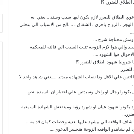
لطلاق للضرر..؟!
دعوي الطلاق للضرر لازم يكون ليها سبب وسند …يعني ايه
الهجر ، الزواج باخرى ، الشقاق ، ….الخ من الاسباب الي بتخلي
…
 ومش محتاجة شرح …
ند والي هوا لازم الزوجة تثبت السبب الي قالته للمحكمة
الاحوال هوا الشهود ….
هيا شروط شهود الطلاق للضرر ؟!
للضرر :
ا اتنين علي الاقل ودا نصاب الشهادة مبدئيا …يعني شاهد واحد لا
 يكونوا رجال او راجل وسيدتين علي اعتبار ان السيده بنص
هود يكونوا شهود عيان او شهود رؤية ومينفعش الشهادة السمعية
لضرر…
ود لم يشاهدو الواقعه الزوجة هتخسر الدعوي….