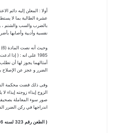
أولا : المعلن إليه دائم ال
عشرة الطالبة بما لا يستطاع
بالضرب والسب والشتم ، وكذل
نفسية وأدبية وأصابها بأضرا
1985 على انه : ( إذا ا
أمثالهما يجوز لها أن تطلب
الضرر و عجز عن الإصلاح بين
وفى ذلك قضت محكمة النقض
الزوج إيذاء زوجته إيذاء لا 
صور سوء المعاملة بصحيفة
اندراجها في ركن الضرر الذ
( الطعن رقم 323 لسنه 66ق _ جلسة 10-3-2001 )