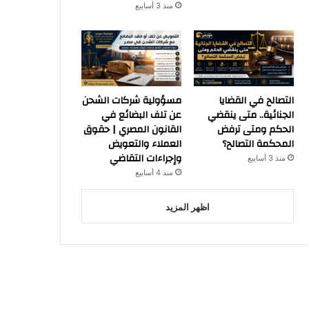
منذ 3 أسابيع
التصالح في القضايا
مسؤولية شركات الشحن
الجنائية.. متى ينقضي
عن تلف البضائع في
الحكم ومتى ترفض
القانون المصري | حقوق
المحكمة التصالح؟
العملاء والتعويض
وإجراءات التقاضي
منذ 3 أسابيع
منذ 4 أسابيع
اظهر المزيد