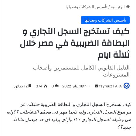
الرئيسية
/
تأسيس الشركات وتعديلها
تأسيس الشركات وتعديلها
كيف تستخرج السجل التجاري و
البطاقة الضريبية في مصر خلال
ثلاثة ايام
الدليل القانوني الكامل للمستثمرين وأصحاب
المشروعات
fayrouz FAFA
أ
18th يناير 2022
0
374
12 دقائق
ر
س
كيف تستخرج السجل التجاري و البطاقة الضريبية
حنتكلم عن
ل
موضوع السجل التجارى وليه دايما مهم فى معظم النشاطات ؟؟
وايه
ب
هى وظيفة السجل التجارى ؟؟؟ وأزاى بيفيد اى حد هيعمل نشاط
ر
جديد؟؟
ي