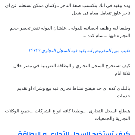
وده بيفيد فى انك بتكتسب صفة التاجر ..وكمان ممكن تستعلم عن اى
تاجر عاوز تتعامل معاه فى شغل
وطبعا ليه وظيفه احصائيه للدوله …علشان الدوله تقدر تحصر حجم
التجاره فيها …تمام كده …
طيب مين المفروض انه يقيد فيه السجل التجارى ؟؟؟؟؟
كيف تستخرج السجل التجاري و البطاقة الضريبية في مصر خلال
ثلاثة ايام
بالبلدي كده اى حد هيفتح نشاط تجارى فيه بيع وشراء او تقديم
خدمات ..
هيطلع السجل التجارى ….وطبعا كافة انواع الشركات …جميع الوكلات
التجارية والجمعيات
كيف تستخرج السجل التجاري و البطاقة