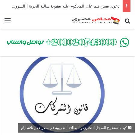
دعوى تعيين قيم على المحكوم عليه بعقوبة سالبة للحرية | الشروط والصيغة القانونية
بحث عن
الق
كيف تستخرج السجل التجاري و البطاقة الضريبية في مصر خلال ثلاثة ايام