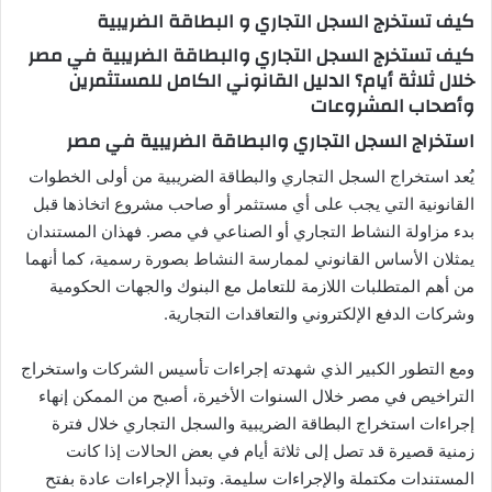
د
كيف تستخرج السجل التجاري و البطاقة الضريبية
ا
كيف تستخرج السجل التجاري والبطاقة الضريبية في مصر
إ
خلال ثلاثة أيام؟ الدليل القانوني الكامل للمستثمرين
ل
وأصحاب المشروعات
ك
استخراج السجل التجاري والبطاقة الضريبية في مصر
ت
ر
يُعد استخراج السجل التجاري والبطاقة الضريبية من أولى الخطوات
و
القانونية التي يجب على أي مستثمر أو صاحب مشروع اتخاذها قبل
ن
بدء مزاولة النشاط التجاري أو الصناعي في مصر. فهذان المستندان
ي
يمثلان الأساس القانوني لممارسة النشاط بصورة رسمية، كما أنهما
ا
من أهم المتطلبات اللازمة للتعامل مع البنوك والجهات الحكومية
وشركات الدفع الإلكتروني والتعاقدات التجارية.
ومع التطور الكبير الذي شهدته إجراءات تأسيس الشركات واستخراج
التراخيص في مصر خلال السنوات الأخيرة، أصبح من الممكن إنهاء
إجراءات استخراج البطاقة الضريبية والسجل التجاري خلال فترة
زمنية قصيرة قد تصل إلى ثلاثة أيام في بعض الحالات إذا كانت
المستندات مكتملة والإجراءات سليمة. وتبدأ الإجراءات عادة بفتح