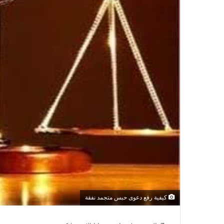
كيفية رفع دعوى حبس متجمد نفقة