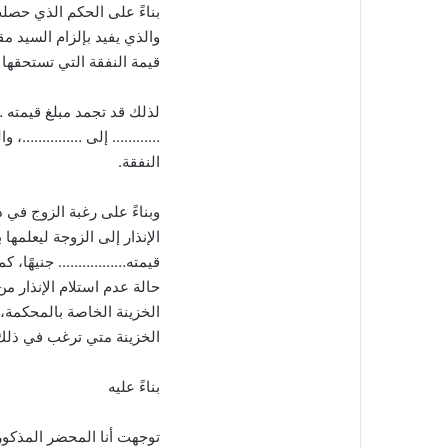
بناءً على الحكم الذي حصل
والذي يفيد بإلزام السيد م
قيمة النفقة التي تستح
لذلك قد تجمد مبلغ قيمته …
………… إلى ……………، والتي ي
النفقة.
وبناءً على رغبة الزوج في د
الإنذار إلى الزوجة ليعلمه
قيمته…………….. جنيهًا، كما
حالة عدم استلام الإنذار من
الخزينة الخاصة بالمحكمة، و
الخزينة متي ترغب في ذلك 
بناءً عليه
توجهت أنا المحضر المذكور 