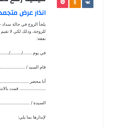
ر
و
انذار عرض متجمد
ن
ي
يلجأ الزوج في حالة سداد 
ا
للزوجة، وذلك لكي لا تقيم
نفقة:
في يوم ……../………./………
قام السيد / ……………………
أنا محضر ……………………………
………………….. قمت بالانتقال 
السيدة / ……………………
لإنذارها بما يلي: