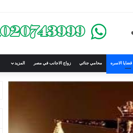
كومباوندات تحت الإنشاء | أهم البنود التي تحمي المشتري في القانون المصري
ضايا الاسره
محامي جنائي
زواج الاجانب في مصر
المزيد