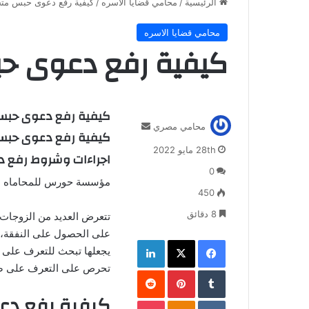
الرئيسية
/
محامي قضايا الاسره
/
كيفية رفع دعوى حبس متج
محامي قضايا الاسره
كيفية رفع دعوى ح
كيفية رفع دعوى حبس
أ
محامي مصري
كيفية رفع دعوى حبس
ر
28th مايو 2022
س
اجراءات وشروط رفع 
ل
0
مؤسسة حورس للمحاماه 1129230200
ب
450
ر
ي
8 دقائق
تتعرض العديد من الزوجات 
د
على الحصول على النفقة، 
فيسبوك
‫X
لينكدإن
ا
يجعلها تبحث للتعرف على ص
إ
تحرص على التعرف على 
‏Tumblr
بينتيريست
ل
‏Reddit
ك
كيفية رفع د
ت
‏VKontakte
Odnoklassniki
‫Pocket