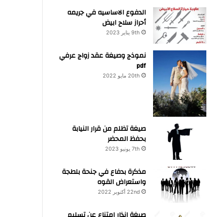
الدفوع الاساسيه في جريمه
أحراز سلاح ابيض
9th يناير 2023
نموذج وصيغة عقد زواج عرفي
pdf
20th مايو 2022
صيغة تظلم من قرار النيابة
بحفظ المحضر
7th يونيو 2023
مذكرة بدفاع في جنحة بلطجة
واستعراض القوه
22nd أكتوبر 2022
صيغة انذار امتناع عن تسليم