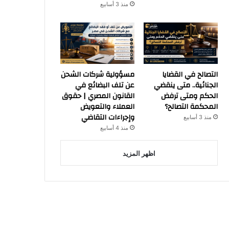
منذ 3 أسابيع
التصالح في القضايا
مسؤولية شركات الشحن
الجنائية.. متى ينقضي
عن تلف البضائع في
الحكم ومتى ترفض
القانون المصري | حقوق
المحكمة التصالح؟
العملاء والتعويض
وإجراءات التقاضي
منذ 3 أسابيع
منذ 4 أسابيع
اظهر المزيد