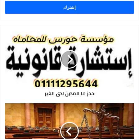
الإلكتروني
حجز
ما
للمدين
لدى
الغير
حجز ما للمدين لدى الغير
الجنايات
والجنح
والمخالفات
والفرق
بينهما