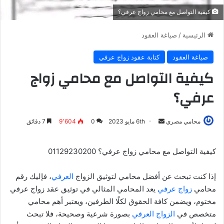
كيفية التواصل مع محامي زواج عرفي؟
الرئيسية
/
صياغة العقود
صياغة العقود
كتابة عقود زواج عرفي
كيفية التواصل مع محامي زواج
عرفي؟
أرسل
محامي مصري
6th مايو 2023
0
9٬604
7 دقائق
بريدا
إلكترونيا
كيفية التواصل مع محامي زواج عرفي؟ 01129230200
إذا كنت تبحث عن أفضل محامي لتوثيق الزواج
العرفي
، فإليك رقم
محامي
زواج عرفي
يعد المحامي المثالي في توثيق عقد زواج عرفي
مختوم، ويضمن كافة الحقوق لكلًا الطرفين، ويعتبر أهم محامي
متخصص في
الزواج العرفي
بصورة شرعية وصحيحة، فلا تبحث