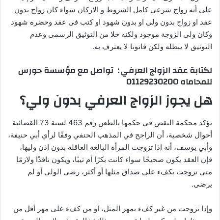
على أنه زواج شرعى كامل الشروط و الاركان سواء كان زواج بدون
عقد او زواج بدون ولى او بدون شهود او كتب فى عقد وحضره شهود
وكان ولى الزوجة موجود ولكنه خلا من التوثيق الرسمى وعدم
التوثيق لا يبطله ولكن قانونا لا يعترف به.
لكتابة عقد الزواج العرفي : تواصل مع مؤسسة حورس
للمحاماه 01129230200
هل يجوز الزواج العرفي بدون ولي؟
تؤكد محكمة النقض في حكمها بالطعن رقم 463 لسنة 73 القضائية
أحوال شخصية، أن الراجح في المذهب الحنفي وفقًا لرأي أبي حنيفة،
وأبي يوسف، أنه إذا تزوجت المرأة البالغة العاقلة بدون إذن وليها،
فإن العقد يكون صحيحًا سواء كانت بكرًا أم ثيبًا، ويكون نافذًا ولازمًا
متى تزوجت بكفء على صداق مثلها أو أكثر، رضى الولي أو لم
يرضى.
وإذا تزوجت من غير كفء بمهر المثل، أو من كفء على مهر أقل من