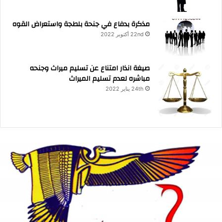
مذكرة بدفاع في جنحة بلطجة واستعراض القوه
22nd أكتوبر 2022
صيغة انذار امتناع عن تسليم ميراث وجنحه
مباشره لعدم تسليم الميراث
24th يناير 2022