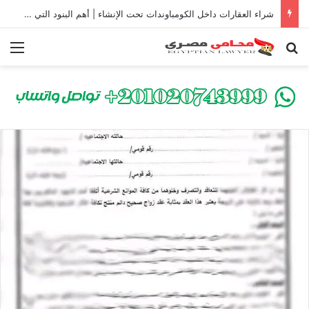
شراء العقارات داخل الكومباوندات تحت الإنشاء | أهم البنود التي تحمي المشتري في القانون المصري
بحث عن
الق