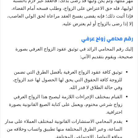
مهر مثلها، ولم يكن وليها قد رضى بذلك؛ فالعقد غير لازم بالنسبة
لوليها، فله حق الاعتراض على الزواج، وطلب فسخه أمام القضاء،
فإذا أثبت ذلك؛ فإنه يقضى بفسخ العقد مراعاة لحق الولي العاصب،
إلا إذا رضى بالزواج أو لم يعترض عليه.
رقم محامي زواج عرفي
إليك رقم المحامي الرائد في توثيق عقود الزواج العرفي بصورة
صحيحة، ويقوم بتقديم الآتي:
توثيق كافة عقود الزواج العرفية بأفضل الطرق التي تضمن
للزوجة كافة الحقوق التي يحق لها الحصول لها عند الزواج،
وفي حالة الطلاق لا قدر الله.
القيام بمختلف الإجراءات اللازمة ليصبح هذا الزواج العرفي
زواج شرعي مختوم، ويعمل على كتابة الصيغ القانونية بصورة
احترافية.
يقدم المحامي الاستشارات القانونية لمختلف العملاء على مدار
الساعة، وعبر الطرق المختلفة منها تطبيق واتساب وخلافه من
مواقع التواصل الاجتماعي المختلفة.