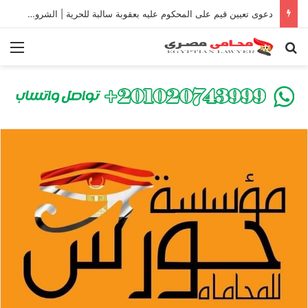
دعوى تعيين قيم على المحكوم عليه بعقوبة سالبة للحرية | الشروط والصيغة القانونية
بحث عن
الق