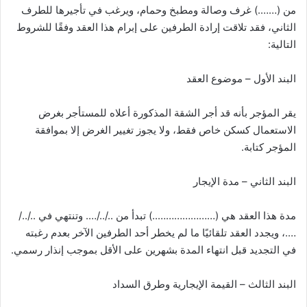
من (…….) غرف وصالة ومطبخ وحمام، ويرغب في تأجيرها للطرف
الثاني، فقد تلاقت إرادة الطرفين على إبرام هذا العقد وفقًا للشروط
التالية:
البند الأول – موضوع العقد
يقر المؤجر بأنه قد أجر الشقة المذكورة أعلاه للمستأجر بغرض
الاستعمال كسكن خاص فقط، ولا يجوز تغيير الغرض إلا بموافقة
المؤجر كتابة.
البند الثاني – مدة الإيجار
مدة هذا العقد هي (…………………..) تبدأ من ../../…. وتنتهي في ../../
….، ويجدد العقد تلقائيًا ما لم يخطر أحد الطرفين الآخر بعدم رغبته
في التجديد قبل انتهاء المدة بشهرين على الأقل بموجب إنذار رسمي.
البند الثالث – القيمة الإيجارية وطرق السداد