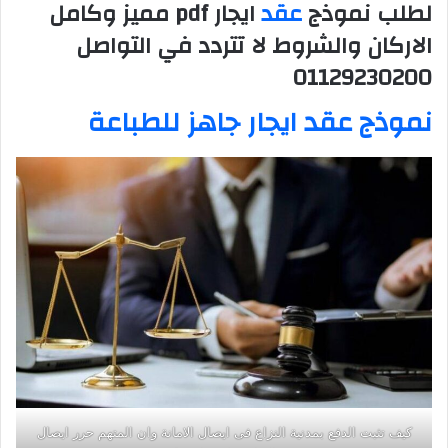
لطلب نموذج
عقد
ايجار pdf مميز وكامل
الاركان والشروط لا تتردد في التواصل
01129230200
نموذج عقد ايجار جاهز للطباعة
كيف تثبت الدفع بمدنية النزاع فى ايصال الامانة وان المتهم حرر ايصال