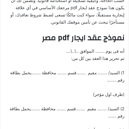
حسب الحاجة، وكيفية تسجيله أو استخدامه قانونيًا. ونضمن لك أن
يكون هذا نموذج عقد ايجار pdf مرجعك الأساسي في أي علاقة
إيجارية مستقبلًا، سواء كنت مالكًا تسعى لضبط شروط تعاقدك، أو
مستأجرًا تبحث عن تأمين موقفك القانوني.
نموذج عقد ايجار pdf مصر
أنه فى يوم …….. الموافق ..\..\….
تم تحرير هذا العقد بين كل من:
1) السيد/ …….. مقيم ……..قسم …….. محافظة ……..يحمل بطاقة
رقم ……..
(طرف اول مؤجر)
2) السيد/ …….. مقيم ……..قسم …….. محافظة ……..يحمل بطاقة
رقم …….