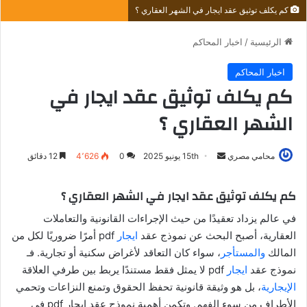
كم يكلف توثيق عقد ايجار في الشهر العقاري ؟
الرئيسية
/
اخبار المحاكم
اخبار المحاكم
كم يكلف توثيق عقد ايجار في
الشهر العقاري ؟
أرسل
محامي مصري
15th يونيو 2025
0
4٬626
12 دقائق
بريدا
إلكترونيا
كم يكلف توثيق عقد ايجار في الشهر العقاري ؟
في عالم يزداد تعقيدًا من حيث الإجراءات القانونية والتعاملات
العقارية، أصبح البحث عن نموذج عقد
ايجار
pdf أمرًا ضروريًا لكل من
المالك
والمستأجر
، سواء كان التعاقد لأغراض سكنية أو تجارية. فـ
نموذج عقد
ايجار
pdf لا يمثل فقط مستندًا يربط بين طرفي العلاقة
الإيجارية
، بل هو وثيقة قانونية تحفظ الحقوق وتمنع النزاعات وتحمي
الأطراف من سوء الفهم. وتكمن أهمية نموذج عقد ايجار pdf في