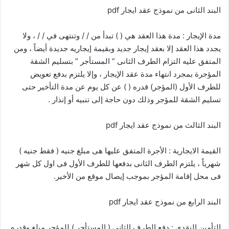
البند الثانى من نموذج عقد ايجار pdf
مدة الإيجار : مدة هذا العقد هي ( ) تبدأ من / / وتنتهى في / / ، ولا
يجدد هذا العقد إلا بعقد إيجار جديد وبقيمة إيجاريه جديدة أيضاً ، ومن
المتفق عليه التزام الطرف الثانى ” المستأجر ” بتسليم الشقة
المؤجرة بمجرد انتهاء مدة عقد الإيجار ، وإلا يلتزم بدفع تعويض
للطرف الأول (المؤجر) قدره ( ) عن كل يوم عن مدة التأخير حتى
تسليم الشقة للمؤجر وذلك دون حاجة إلى تنبيه أو إنذار .
البند الثالث من نموذج عقد ايجار pdf
القيمة الايجارية : الأجرة المتفق عليها هى مبلغ جنيه ( فقط جنيه )
شهرياً ، يلتزم الطرف الثانى بدفعها للطرف الأول فى اول كل شهر
فى محل إقامة المؤجر بموجب إيصال موقع من الأخير.
البند الرابع من نموذج عقد ايجار pdf
التأمين النقدى : دفع الطرف الثانى ( المستأجر ) للمؤجر مبلغ وقدره