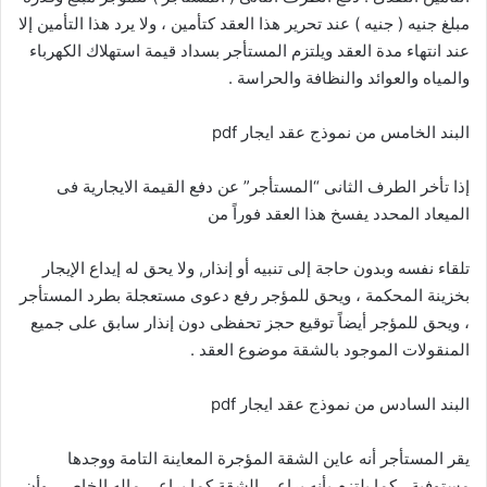
مبلغ جنيه ( جنيه ) عند تحرير هذا العقد كتأمين ، ولا يرد هذا التأمين إلا
عند انتهاء مدة العقد ويلتزم المستأجر بسداد قيمة استهلاك الكهرباء
والمياه والعوائد والنظافة والحراسة .
البند الخامس من نموذج عقد ايجار pdf
إذا تأخر الطرف الثانى “المستأجر” عن دفع القيمة الايجارية فى
الميعاد المحدد يفسخ هذا العقد فوراً من
تلقاء نفسه وبدون حاجة إلى تنبيه أو إنذار, ولا يحق له إيداع الإيجار
بخزينة المحكمة ، ويحق للمؤجر رفع دعوى مستعجلة بطرد المستأجر
، ويحق للمؤجر أيضاً توقيع حجز تحفظى دون إنذار سابق على جميع
المنقولات الموجود بالشقة موضوع العقد .
البند السادس من نموذج عقد ايجار pdf
يقر المستأجر أنه عاين الشقة المؤجرة المعاينة التامة ووجدها
مستوفية ، كما يلتزم بأنه يراعى الشقة كما يراعى ماله الخاص ، وأن