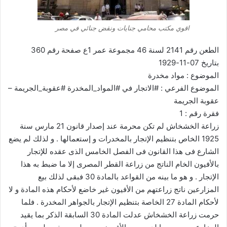
اقوي مكتب محامي جنايات ونقض جنائي في مصر
الطعن رقم 2141 لسنة 46 مجموعة عمر 1ع صفحة رقم 360
بتاريخ 07-11-1929
الموضوع : مواد مخدرة
الموضوع الفرعي : #الاتجار في #المواد_المخدرة #عقوبة_الجريمة –
عقوبة الجريمة
فقرة رقم : 1
زراعة الخشخاش لم تكن محرمة عند إصدار قانون 21 مارس سنة
1925 الخاص بتنظيم الإتجار بالمخدرات و إستعمالها . و لذلك لم يضع
الشارع فى هذا القانون فى الفصل الخامس الذى عقده للإتجار
بالأفيون الخام الناتج من زراعة القطر المصرى إلا ما ضبط به هذا
الإتجار . و هو ما بينه من القواعد بالمادة 30 فبقى لذلك بيع
المزارعين ناتج زراعتهم من الأفيون غير خاضع لأحكام هذه المادة و لا
لأحكام المادة 27 الخاصة بتنظيم الإتجار بالجواهر المخدرة . فلما
حرمت زراعة الخشخاش عدلت المادة 30 السابقة الذكر بما يقيد