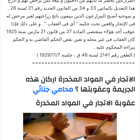
المزارعين بحصر ما لديهم من الأفيون و بيعه لمن يرخص لهم و أدرج
هذا التعديل بالماتين 33 و 34 من القانون الجديد رقم 21 لسنة 28 .
و بموجبه أصبح المزارعون الذين يبيعون ناتج زراعتهم لغير مرخص له
فى الإتجار واقعين تحت حكمه ” أى فى العقاب ” . و على ذلك فإذا
عوقب أحد هؤلاء بمقتضى المادة 27 من قانون 21 مارس سنة 1925
كان العقاب فى غير محله و تعين نقض الحكم القاضى به و الحكم
ببراءة المحكوم عليه .
( الطعن رقم 2141 لسنة 46 ق ، جلسة 1929/11/7 )
=================================
الاتجار في المواد المخدرة اركان هذه
الجريمة وعقوبتها ؟
محامي جنائي
عقوبة الاتجار في المواد المخدرة