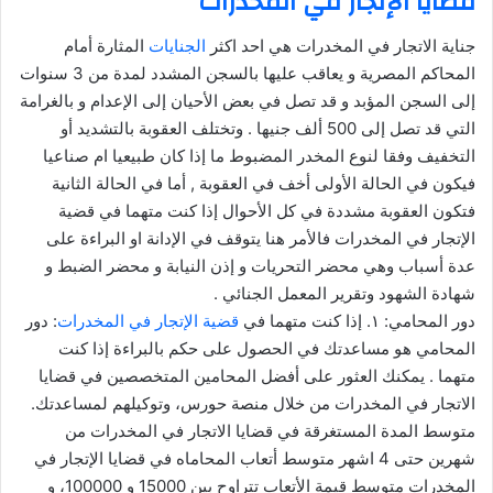
قضايا الإتجار في المخدرات
جناية الاتجار في المخدرات هي احد اكثر
الجنايات
المثارة أمام
المحاكم المصرية و يعاقب عليها بالسجن المشدد لمدة من 3 سنوات
إلى السجن المؤبد و قد تصل في بعض الأحيان إلى الإعدام و بالغرامة
التي قد تصل إلى 500 ألف جنيها . وتختلف العقوبة بالتشديد أو
التخفيف وفقا لنوع المخدر المضبوط ما إذا كان طبيعيا ام صناعيا
فيكون في الحالة الأولى أخف في العقوبة , أما في الحالة الثانية
فتكون العقوبة مشددة في كل الأحوال إذا كنت متهما في قضية
الإتجار في المخدرات فالأمر هنا يتوقف في الإدانة او البراءة على
عدة أسباب وهي محضر التحريات و إذن النيابة و محضر الضبط و
شهادة الشهود وتقرير المعمل الجنائي .
دور المحامي: ١. إذا كنت متهما في
قضية الإتجار في المخدرات
: دور
المحامي هو مساعدتك في الحصول على حكم بالبراءة إذا كنت
متهما . يمكنك العثور على أفضل المحامين المتخصصين في قضايا
الاتجار في المخدرات من خلال منصة حورس، وتوكيلهم لمساعدتك.
متوسط المدة المستغرقة في قضايا الاتجار في المخدرات من
شهرين حتى 4 اشهر متوسط أتعاب المحاماه في قضايا الإتجار في
المخدرات متوسط قيمة الأتعاب تتراوح بين 15000 و 100000، و