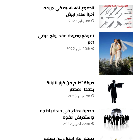
الدفوع الاساسيه في جريمه
أحراز سلاح ابيض
9th يناير 2023
نموذج وصيغة عقد زواج عرفي
pdf
20th مايو 2022
صيغة تظلم من قرار النيابة
بحفظ المحضر
7th يونيو 2023
مذكرة بدفاع في جنحة بلطجة
واستعراض القوه
22nd أكتوبر 2022
صيغة انذار امتناع عن تسليم