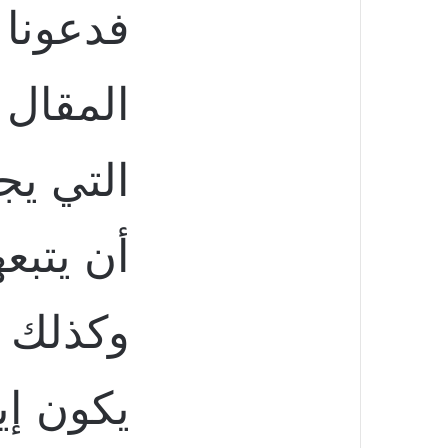
فدعونا 
المقال 
التي ي
أن يتبع
وكذلك 
يكون إي