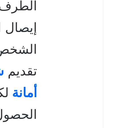
الطرف ا
إيصال ال
الشخص 
تقديم
ش
أمانة
لك
الحصول 