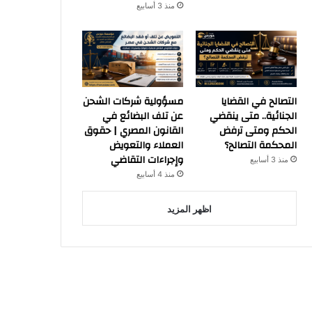
منذ 3 أسابيع
التصالح في القضايا
مسؤولية شركات الشحن
الجنائية.. متى ينقضي
عن تلف البضائع في
الحكم ومتى ترفض
القانون المصري | حقوق
المحكمة التصالح؟
العملاء والتعويض
وإجراءات التقاضي
منذ 3 أسابيع
منذ 4 أسابيع
اظهر المزيد