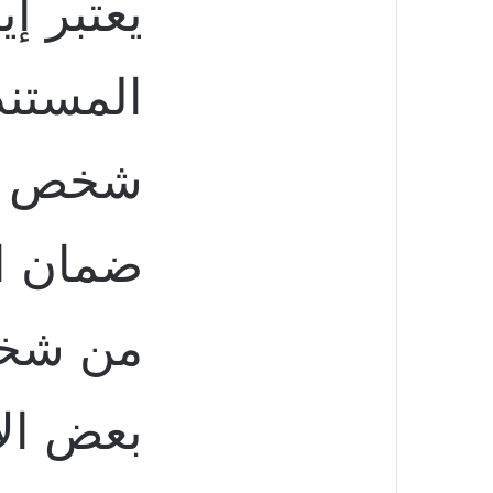
يعتبر إي
ي
ا
المستند
شخص كن
ضمان ا
من شخص
بعض الأ