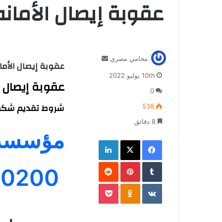
عقوبة إيصال الأمان
أ
محامي مصري
عقوبة إيصال الأما
ر
10th يوليو 2022
س
عقوبة إيصال ا
ل
0
ب
شروط تقديم شكوى إيصال أما
538
ر
ي
8 دقائق
مؤسسة 
د
فيسبوك
‫X
لينكدإن
ا
إ
‏Tumblr
بينتيريست
ل
‏Reddit
01129230200
ك
ت
‏VKontakte
Odnoklassniki
‫Pocket
ر
و
ن