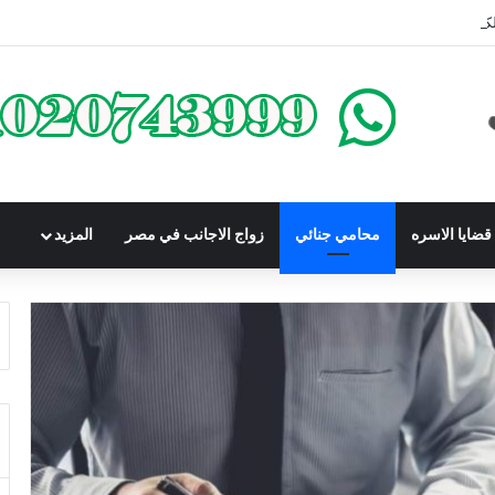
كومباوندات تحت الإنشاء | أهم البنود التي تحمي المشتري في القانون المصري
ضايا الاسره
محامي جنائي
زواج الاجانب في مصر
المزيد