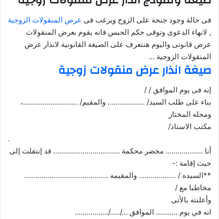
صيغة ونموذج انذار عرض منقولات زوجية
فى حالة وجود جنحة على الزوج ويرغب فى
عرض المنقولات الزوجية
, لانهاء الدعوى وتوقى حكم الحبس فانه يقوم بعرض المنقولات
عرض قانونى واليوم هنتعرف على الصيغة القانونية لانذار عرض
المنقولات الزوجية …
صيغة انذار عرض منقولات زوجية
إنه فى يوم الموافق / /
بناء على طلب السيد/ ………………. والمقيم/ ……………………….،
ومحله المختار
مكتب الاستاذ/
.
أنا ………………. محضر محكمة ……………………………. قد إنتقلت إلى
حيث إقامة :-
**السيده / ………………. والمقيمه …………………………………….
مخاطبا مع /
وأعلنته بالأتى
انه في يوم ……….. الموافق …/…../……………..