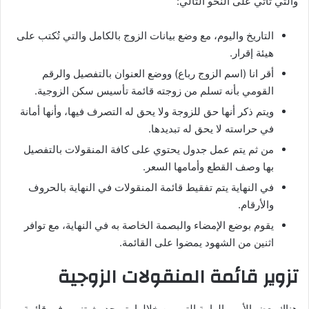
والتي تأتي على النحو التالي:
التاريخ واليوم، مع وضع بيانات الزوج بالكامل والتي تُكتب على
هيئة إقرار.
أقر انا (اسم الزوج رباع) ووضع العنوان بالتفصيل والرقم
القومي بأنه تسلم من زوجته قائمة تأسيس سكن الزوجية.
ويتم ذكر أنها حق للزوجة ولا يحق له التصرف فيها، وأنها أمانة
في حراسته لا يحق له تبديدها.
من ثم يتم عمل جدول يحتوي على كافة المنقولات بالتفصيل
بها وصف القطع وأمامها السعر.
في النهاية يتم تفقيط قائمة المنقولات في النهاية بالحروف
والأرقام.
يقوم بوضع الإمضاء والبصمة الخاصة به في النهاية، مع توافر
اثنين من الشهود يمضوا على القائمة.
تزوير قائمة المنقولات الزوجية
هناك بعض الأمور الهامة التي من خلالها يتم حدوث تزوير في قائمة