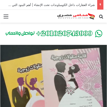
شراء العقارات داخل الكومباوندات تحت الإنشاء | أهم البنود التي تحمي المشتري في القانون المصري
بحث عن
الق