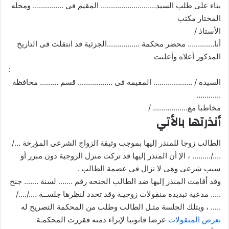
بناء على طلب السيد……………………… المقيم فى …………… ومحله
المختار مكتب
الأستاذ /
أنا…………. محضر محكمة …………….الجزئية قد انتقلت فى التاريخ
المذكور أعلاه وأعلنت
:
السيده / ………………. المقيمه فى …………….. قسم ……… محافظة
…………
مخاطبا مع…………….. /
أنذرتها بالأتي
الطالب زوجا للمنذر إليها بموجب وثيقة الزواج الشرعى المؤرخة …/
…./……… ، الإ أن المنذر إليها قد تركت منزل الزوجية دون مبرر أو
سبب شرعى وهى لا تزال فى عصمة الطالب .
وقد أقامت المنذر إليها ضد الطالب الجنحه رقم ……. لسنة ……. جنح
….. مدعية تبديده منقولات زوجيـة وقد تحدد لنظرها جلســة …./…./
….. ، وبتلك الجلسة مثـل الطالب وطلب من المحكمة التصريح له
بعرض المنقولات
عرضا قانونيا لإبراء ذمته فقررت المحكمـة