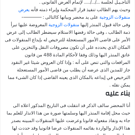
التأجـيـل لجلسة …/…/….. لإتمام العرض القانونى .
وحيث يهم الطالب تنفيذ قرار المحكمة وإبراء ذمته فأنه
يعرض
منقولات الزوجية
على يد محضر وبيانها كالتالى : ————-
وفى حالة قبول المنذر إليها
منقولات الزوجية
المعروضة عليها تبرأ
ذمة الطالب ، وفى حالة رفضها الاستلام سيضطر الطالب إلى عرض
الأمر على قاضى الأمور المستعجلة للترخيص له بإيداع المنقولات فى
المكان الذي يحدده على أن تكون مصروفات النقل والتخزين على
عاتق المنذر اليها وذلك وفقا لأحكام المادة 488 من قانون
المرافعات والتى تنص على أنه : وإذا كان العروض شيئا غير النقود
جاز للمدين الذى عرضه أن يطلب من قاضى الأمور المستعجلة
الترخيص في إيداعه بالمكان الذى يعينه القاضى إذا كان الشىء مما
يمكن نقله .
بناء عليه
أنا المحضر سالف الذكر قد انتقلت فى التاريخ المذكور اعلاه الى
حيث محل إقامة المنذر اليها وسلمتها صورة من هذا الانذار للعلم بما
جاء به ونفاذ مفعوله قانونا وعرضت عليها المنقولات المبينه بصدر
هذا الإنذار والواردة بقائمه المنقولات عرضا قانونيا وقد حددت لها