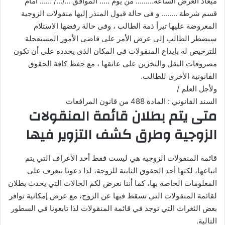
ميعاد العرض الساعه……… من يوم ….. الموافق …/…/ …… أمام
قسم شرطة …….. و فى حالة قبول المنذر إليها منقولات الزوجية
المعروضة عليها تبرأ ذمة الطالب ، وفى حالة رفضها الاستلام
سيضطر الطالب إلى عرض الأمر على قاضى الأمور المستعجلة
للترخيص له بإيداع المنقولات فى المكان الذى يحدده على أن تكون
مصروفات النقل والتخزين على عاتقها ، مع حفظ كافة الحقوق
القانونية الأخرى للطالب.
ولأجل العلم /
السند القانوني : المادة 488 من قانون المرافعات
متى يتم بطلان قائمة المنقولات
الزوجية وطرق كشف التزوير فيها
قائمة المنقولات الزوجية هي ليست فقط أحد الأعراف التي يتم
اتباعها، لكنها أحد الحقوق الثابتة للزوجة، لذا دعونا نتعرف على
المعلومات الخاصة بها، كما أننا نعرض لكم الحالات التي يحدث بطلان
لقائمة المنقولات التي تسقط فيها عن الزوج، مع عرض إمكانية توافر
بعض الثغرات التي توجد في قائمة المنقولات لذا تابعونا في السطور
التالية.