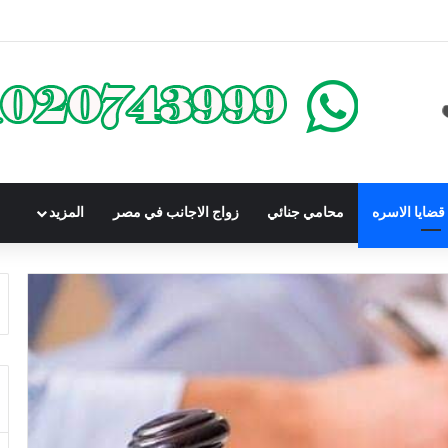
كومباوندات تحت الإنشاء | أهم البنود التي تحمي المشتري في القانون المصري
ضايا الاسره
محامي جنائي
زواج الاجانب في مصر
المزيد