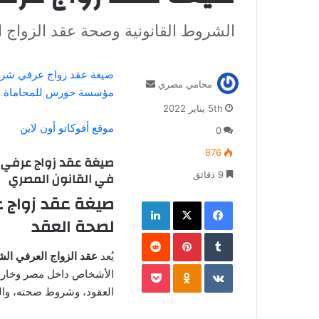
الشروط القانونية وصحة عقد الزواج 
صيغة عقد زواج عرفي ش
أرسل
محامي مصري
مؤسسة حورس للمحاماة وال
بريدا
5th يناير 2022
إلكترونيا
موقع أفوكاتو أون لاين
0
876
صيغة عقد زواج عرفي ش
في القانون المصري
9 دقائق
صيغة عقد زواج ع
فيسبوك
‫X
لينكدإن
لصحة العقد
بينتيريست
يُعد
عقد الزواج العرفي ال
‫Pocket
Odnoklassniki
الأشخاص داخل مصر وخارجه
العقود، وشروط صحته، والف