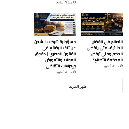
منذ 3 أسابيع
التصالح في القضايا
مسؤولية شركات الشحن
الجنائية.. متى ينقضي
عن تلف البضائع في
الحكم ومتى ترفض
القانون المصري | حقوق
المحكمة التصالح؟
العملاء والتعويض
وإجراءات التقاضي
منذ 3 أسابيع
منذ 4 أسابيع
اظهر المزيد