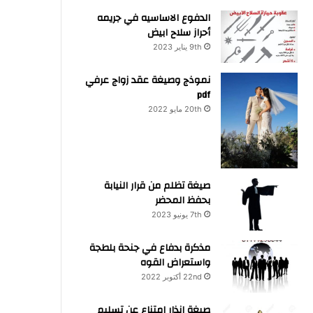
الدفوع الاساسيه في جريمه
أحراز سلاح ابيض
9th يناير 2023
نموذج وصيغة عقد زواج عرفي
pdf
20th مايو 2022
صيغة تظلم من قرار النيابة
بحفظ المحضر
7th يونيو 2023
مذكرة بدفاع في جنحة بلطجة
واستعراض القوه
22nd أكتوبر 2022
صيغة انذار امتناع عن تسليم