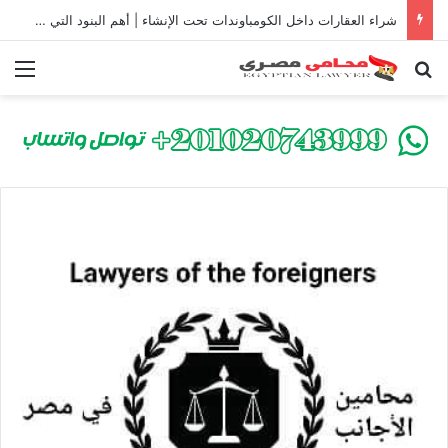
شراء العقارات داخل الكومباوندات تحت الإنشاء | أهم البنود التي تحمي المشتري في القانون المصري
بحث عن
الق