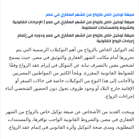
ر
س
صيغة توكيل خاص بالزواج من الشهر العقاري في مصر
ل
صيغة توكيل خاص بالزواج من الشهر العقاري في مصر | الإجراءات القانونية
والشروط والمستندات المطلوبة
ب
صيغة توكيل خاص بالزواج من الشهر العقاري في مصر ودوره في إتمام
ر
إجراءات الزواج القانونية
ي
يُعد التوكيل الخاص بالزواج من أهم التوكيلات الرسمية التي يتم
د
ا
تحريرها أمام مكاتب الشهر العقاري والتوثيق في مصر، حيث يسمح
إ
لشخص معين بالتصرف نيابة عن الموكل في إبرام عقد الزواج وفقًا
ل
للضوابط القانونية المقررة. ويلجأ الكثير من المواطنين المصريين
ك
والأجانب إلى هذا النوع من التوكيلات خاصة في حالات السفر أو
ت
الإقامة خارج البلاد أو وجود ظروف تحول دون الحضور الشخصي أثناء
ر
إجراءات الزواج.
و
ن
ويبحث العديد من الأشخاص عن صيغة توكيل خاص بالزواج من الشهر
ي
العقاري في مصر، والشروط القانونية الواجب توافرها، والمستندات
ا
المطلوبة، ومدى صحة التوكيل وأثره القانوني في إتمام عقد الزواج.