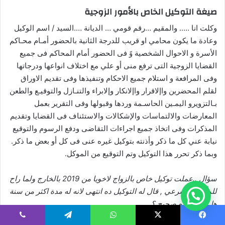
صيغة التوكيل الخاص بالأمور الزوجية
وكلت انا ….. والمقيم …رقم قومي … الديانة ….السيد / اسم الوكيل
وعادة ما يكون محامي او قريب للدرجة الثانية بالحضور أمـام محـاكم
الأسرة و الاحوال الشخصية وً فى الحضور أمام المحاكم فى جميع
القضايا الزوجية التى ترفع منى أو علي مع اختلاف انواعها ودرجاتها
وفى المرافعة و استلام جميع الاحكام وتنفيذها وفى تقديم الاوراق
لقلم المحضرين واإلاقرار واإلانكار وإلابراء والتنـازل والتوقيـع والطعن
بـالتزويرو اليمـين الحاسـمة وردها وقبولها وفى التقرير بعمل
المعارضات والالتماسات والإشكالات والاستئناف فى القضايا وتقديم
المذكرات وفى اتخاذ جميع اجراءات التقاضى ودفع الرسوم والتوقيع
نيابة عني كل ما ذكر وأذنته بتوكيل غيره عنى فى كل أو بعض ما ذكر.
وبما ذكر تحرر هذا التوكيل وتم التوقيع من الموكل.
سؤال ..عملت توكيل خاص بالزواج لاخويا من 2019 بالخارج ولما راح
للمأذون الشرعي , قال له التوكيل ده انتهى لانه له مدة اكثر من سنة
هل الكلام ده صحيح ؟