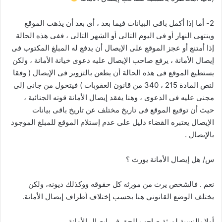
2- أما إذا أكمل باقى البيانات فيما بعد ، أى بعد أن يذهب الموقع
وينتهى النهار أو فى اليوم التالى أو الشهر التالى ، ففى هذه الحالة
إذا أمتنع أو عجز الموقع على الإيصال أن يدفع له المبلغ المكتوب فى
إيصال الأمانة ، يرفع صاحب الإيصال عليه دعوى خيانة الأمانة ، ولكن
يستطيع الموقع فى هذه الحالة أن يطعن بالتزوير فى الإيصال ( وفقا
لنص المادة 215 ، 340 من قانون العقوبات ) فيتحول من جانى إلى
مجنى عليه فى الدعوى ، وهنا يفقد إيصال الأمانة قوته الجنائية ،
حيث أن توقيع الموقع فى تاريخ مختلف عن تاريخ باقى بيانات
الإيصال يعتبره القضاء دليل على عدم إستلام الموقع للمبلغ الموجود
بالإيصال .
س/ هل إيصال الأمانة يورث ؟
نعم . فالشخص يرث من مورثه كل حقوقه ووكذلك ديونه، ولكن
يختلف الوضع القانوني هنا بحسب إختلاف أطراف إيصال الأمانة.
أولا بالنسبة لورثة صاحب الحق فى إيصال الأمانة