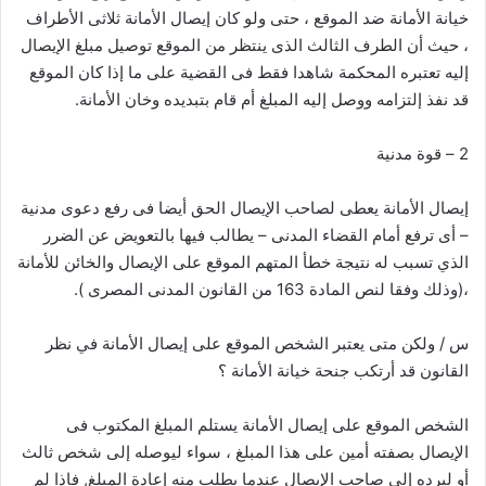
خيانة الأمانة ضد الموقع ، حتى ولو كان إيصال الأمانة ثلاثى الأطراف
، حيث أن الطرف الثالث الذى ينتظر من الموقع توصيل مبلغ الإيصال
إليه تعتبره المحكمة شاهدا فقط فى القضية على ما إذا كان الموقع
قد نفذ إلتزامه ووصل إليه المبلغ أم قام بتبديده وخان الأمانة.
2 – قوة مدنية
إيصال الأمانة يعطى لصاحب الإيصال الحق أيضا فى رفع دعوى مدنية
– أى ترفع أمام القضاء المدنى – يطالب فيها بالتعويض عن الضرر
الذي تسبب له نتيجة خطأ المتهم الموقع على الإيصال والخائن للأمانة
،(وذلك وفقا لنص المادة 163 من القانون المدنى المصرى ).
س / ولكن متى يعتبر الشخص الموقع على إيصال الأمانة في نظر
القانون قد أرتكب جنحة خيانة الأمانة ؟
الشخص الموقع على إيصال الأمانة يستلم المبلغ المكتوب فى
الإيصال بصفته أمين على هذا المبلغ ، سواء ليوصله إلى شخص ثالث
أو ليرده إلى صاحب الإيصال عندما يطلب منه إعادة المبلغ, فاذا لم