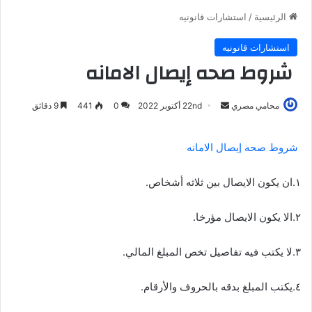
الرئيسية
/
استشارات قانونيه
استشارات قانونيه
شروط صحه إيصال الامانه
أرسل
محامي مصري
22nd أكتوبر 2022
0
441
9 دقائق
بريدا
إلكترونيا
شروط صحه إيصال الامانه
١.ان يكون الايصال بين ثلاثه أشخاص.
٢.الا يكون الايصال مؤرخا.
٣.لا يكتب فيه تفاصيل تخص المبلغ المالي.
٤.يكتب المبلغ بدقه بالحروف والأرقام.