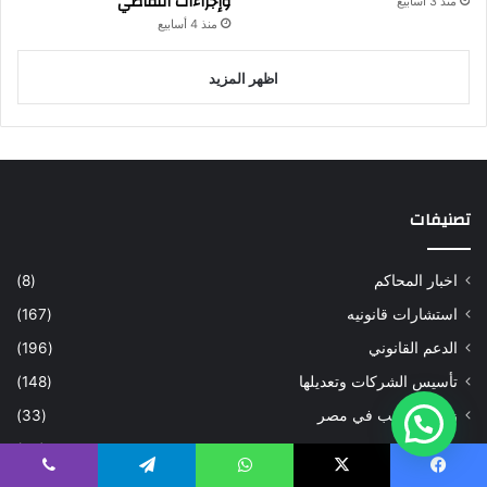
وإجراءات التقاضي
منذ 3 أسابيع
منذ 4 أسابيع
اظهر المزيد
تصنيفات
اخبار المحاكم
(8)
استشارات قانونيه
(167)
الدعم القانوني
(196)
تأسيس الشركات وتعديلها
(148)
زواج الاجانب في مصر
(33)
صياغة العقود
(20)
غير مصنف
(1)
يسبوك
‫X
واتساب
تيلقرام
ڤايبر