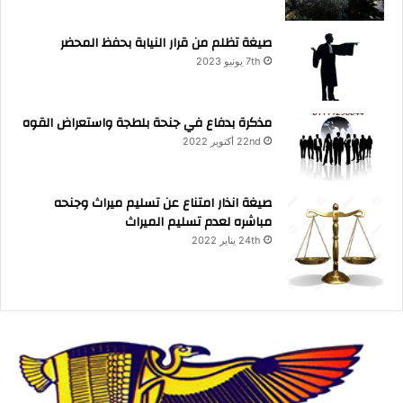
صيغة تظلم من قرار النيابة بحفظ المحضر
7th يونيو 2023
مذكرة بدفاع في جنحة بلطجة واستعراض القوه
22nd أكتوبر 2022
صيغة انذار امتناع عن تسليم ميراث وجنحه
مباشره لعدم تسليم الميراث
24th يناير 2022