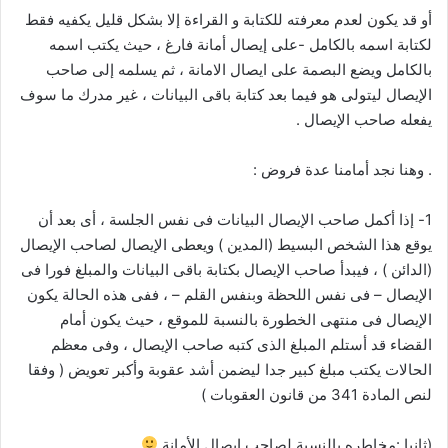
أو قد يكون لعدم معرفته للكتابة و القراءة إلا بشكل قليل يكفيه فقط
لكتابة اسمه بالكامل -على إيصال أمانة فارغ ، حيث يكتب اسمه
بالكامل ويضع البصمة على ايصال الامانة ، ثم يسلمه إلى صاحب
الإيصال ليتولى هو فيما بعد كتابة باقى البيانات ، غير مدرك ما سوف
يفعله صاحب الإيصال .
. وهنا نجد أمامنا عدة فروض :
1- إذا أكمل صاحب الإيصال البيانات فى نفس الجلسة ، أى بعد أن
يوقع هذا الشخص البسيط (المدين ) ويعطى الإيصال لصاحب الإيصال
(الدائن ) ، فيبدأ صاحب الإيصال بكتابة باقى البيانات والمبلغ فورا فى
الإيصال – فى نفس اللحظة وبنفس القلم – ، ففى هذه الحالة يكون
الإيصال فى منتهى الخطورة بالنسبة للموقع ، حيث يكون أمام
القضاء قد أستلم المبلغ الذى كتبه صاحب الإيصال ، وفى معظم
الحالات يكتب مبلغ كبير جدا ليضمن أشد عقوبة وأكبر تعويض ( وفقا
لنص المادة 341 من قانون العقوبات )
(ثانيا :مخاطره بالنسبة لصاحب إيصال الأمانة