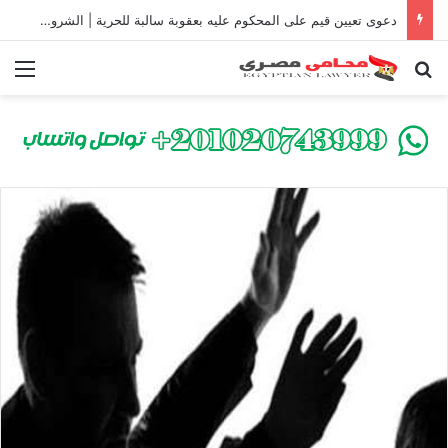
دعوى تعيين قيم على المحكوم عليه بعقوبة سالبة للحرية | الشروط والصيغة القانونية
بحث عن
الق