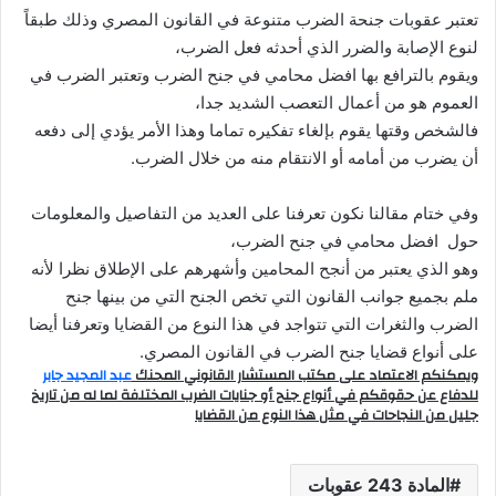
تعتبر عقوبات جنحة الضرب متنوعة في القانون المصري وذلك طبقاً
لنوع الإصابة والضرر الذي أحدثه فعل الضرب،
ويقوم بالترافع بها افضل محامي في جنح الضرب وتعتبر الضرب في
العموم هو من أعمال التعصب الشديد جدا،
فالشخص وقتها يقوم بإلغاء تفكيره تماما وهذا الأمر يؤدي إلى دفعه
أن يضرب من أمامه أو الانتقام منه من خلال الضرب.
وفي ختام مقالنا نكون تعرفنا على العديد من التفاصيل والمعلومات
حول افضل محامي في جنح الضرب،
وهو الذي يعتبر من أنجح المحامين وأشهرهم على الإطلاق نظرا لأنه
ملم بجميع جوانب القانون التي تخص الجنح التي من بينها جنح
الضرب والثغرات التي تتواجد في هذا النوع من القضايا وتعرفنا أيضا
على أنواع قضايا جنح الضرب في القانون المصري.
ويمكنكم الاعتماد على مكتب المستشار القانوني المحنك
عبد المجيد جابر
للدفاع عن حقوقكم في أنواع جنح أو جنايات الضرب المختلفة لما له من تاريخ
جليل من النجاحات في مثل هذا النوع من القضايا
المادة 243 عقوبات