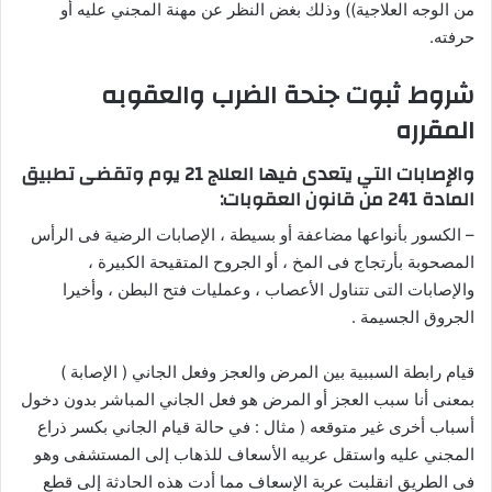
من الوجه العلاجية)) وذلك بغض النظر عن مهنة المجني عليه أو
حرفته.
شروط ثبوت جنحة الضرب والعقوبه
المقرره
والإصابات التي يتعدى فيها العلاج 21 يوم وتقضى تطبيق
المادة 241 من قانون العقوبات:
– الكسور بأنواعها مضاعفة أو بسيطة ، الإصابات الرضية فى الرأس
المصحوبة بأرتجاج فى المخ ، أو الجروح المتقيحة الكبيرة ،
والإصابات التى تتناول الأعصاب ، وعمليات فتح البطن ، وأخيرا
الجروق الجسيمة .
قيام رابطة السببية بين المرض والعجز وفعل الجاني ( الإصابة )
بمعنى أنا سبب العجز أو المرض هو فعل الجاني المباشر بدون دخول
أسباب أخرى غير متوقعه ( مثال : في حالة قيام الجاني بكسر ذراع
المجني عليه واستقل عربيه الأسعاف للذهاب إلى المستشفى وهو
فى الطريق انقلبت عربة الإسعاف مما أدت هذه الحادثة إلى قطع