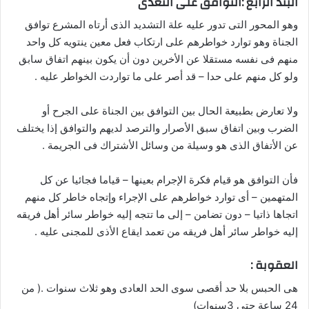
البند الرابع :التوافق على التعدى
وهو المحور التى تدور عليه علة التشديد الذى أرتاه المشرع توافق
الجناة وهو توارد خواطرهم على ارتكاب فعل معين ينتويه كل واحد
منهم فى نفسه مستقلا عن الأخرين دون أن يكون بينهم اتفاق سابق
ولو كل منهم على حدا – قد أصر على ما تواردت الخواطر عليه .
ولا تعارض بطبيعة الحال بين التوافق بين الجناة على الجرح أو
الضرب وبين اتفاق سبق الأصرار والترصد لديهم والتوافق إذا يختلف
عن الأتفاق الذى هو وسيلة من وسائل الأشتراك فى الجريمة .
فأن التوافق هو قيام فكرة الإجرام بعينها – قياما فجائيا عن كل
المتهمين – أى توارد خواطرهم على الإجراء وإتجاه خاطر كل منهم
اتجاها ذاتيا – دون تضامن – إلى ما تتجه إليه خواطر سائر أهل فريقه
إليه خواطر سائر أهل فريقه من تعمد ايقاع الأذى للمجنى عليه .
العقوبة :
هى الحبس بلا حد أقصى سوى الحد العادى وهو ثلاث سنوات .( من
24 ساعة حتى 3سنوات)