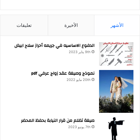
الأشهر
الأخيرة
تعليقات
الدفوع الاساسيه في جريمه أحراز سلاح ابيض
9th يناير 2023
نموذج وصيغة عقد زواج عرفي pdf
20th مايو 2022
صيغة تظلم من قرار النيابة بحفظ المحضر
7th يونيو 2023