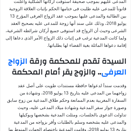
المدعى عليهم بموجب صحيفة استوفت أركانها الشكلية وأعلنت
قانوناَ للمدعى عليه طلبت فى ختامها الحكم بإثبات العلاقة الزوجية
بين الطالبة والمدعى عليها بموجب عقد الزواج العرفى المؤرخ 13
يوليو 2018، وذلك على سند أنها زوجة للمدعى عليه بصحيح العقد
الشرعى وحيث أن الزواج قد استوفى جميع أركان شرائطه الشرعية،
ولما كانت المدعية ترغب فى إثبات ذلك الزواج الأمر الذى دعاها إلى
إقامة دعواها الماثلة بغية القضاء لها بطلباتها.
السيدة تقدم للمحكمة ورقة
الزواج
العرفى
.. والزوج يقر أمام المحكمة
وقدمت سنداَ لدعواها حافظة مستندات طويت على أصل عقد
زواجهما من المدعى عليه بتاريخ 13 يوليو 2018، وشهادة من
السفارة المغربية بعدم الممانعة وحكم طلاق المدعية من زوج سابق
وصورة جواز سفر المدعية وشهادة ميلاد المدعى عليه، وحيث
تداولت الدعوى بالجلسات، ومثلت المدعية بشخصها وبوكيلها
والمدعى عليه بشخصه وسلم بالطلبات وأقر بزواجه من المدعية
بتاريخ 13 يوليو 2018، وقامت المدعية باختصام الجهات المنوط بها