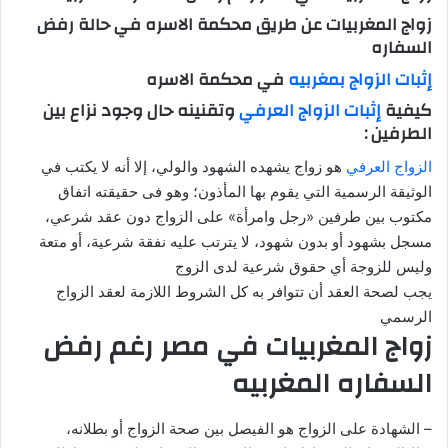
ل
زواج المغربيات عن طريق محكمة الاسره في حالة رفض
ب
السفاره
ر
إثبات الزواج بمغربيه
في محكمة الاسره
ي
د
كيفية
إثبات الزواج العرفي
وتقنينه حال وجود نزاع بين
الطرفين :
ا
إ
الزواج العرفي
هو زواج يشهده الشهود والولي، إلا أنه لا يكتب في
ل
الوثيقة الرسمية التي يقوم بها المأذون؛ وهو فى حقيقته اتفاق
ك
مكتوب بين طرفين «رجل وامرأة» على الزواج دون عقد شرعي،
ت
مسجل بشهود أو بدون شهود، لا يترتب عليه نفقة شرعية، أو متعة
ر
وليس للزوجة أي حقوق شرعية لدى الزوج
و
يجب لصحة العقد أن تتوافر به كل الشروط اللازمة لعقد الزواج
ن
الرسمي
ي
زواج المغربيات في مصر رغم رفض
ا
السفاره المغربيه
– الشهادة على الزواج هو الفيصل بين صحة الزواج أو بطلانه،