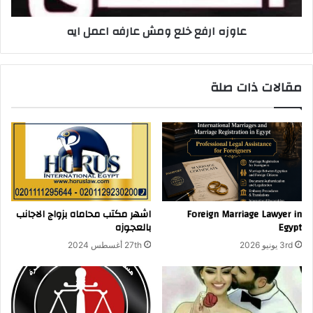
ة
ف
إ
ع
عاوزه ارفع خلع ومش عارفه اعمل ايه
ي
خ
ص
ل
ا
ع
ل
و
مقالات ذات صلة
أ
م
م
ش
ا
ع
ن
ا
ة
ر
ف
ه
ا
ع
Foreign Marriage Lawyer in
اشهر مكتب محاماه بزواج الاجانب
م
Egypt
بالعجوزه
ل
3rd يونيو 2026
27th أغسطس 2024
ا
ي
ه