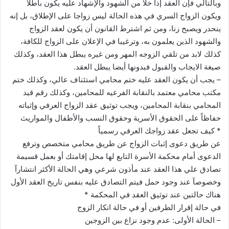
وبالتالي فإن العقد إذا خلا من الشهود والإشهاد عليه يكون باطلا
ويكون الزواج السري في هذه الحالة ليس زواجا على الإطلاق، بل إنه
ينحدر ويصبح زنا، ومن ثم اشترط القانون أن يكون لعقد الزواج
والشهود الذين يعلمون به، وترغيبا في الإعلان على الزواج للكافة،
كذلك لابد من تلقي الزوجه المهر ومن غيره يبطل هذا العقد، وكذلك
صيغة الايجاب والقبول فبدونها أيضا يبطل العقد.
– يجب أن يكون العقد عليه ختم محامي استئناف عالي، وكذلك ختم
مكتب محامي معتمد بالنقابة الفرعيه للمحامين، وكذلك رقم قيد
المحامي بنقابة المحامين، ويجب توثيق عقد الزواج العرفي وإثباته
حفاظاً على الحقوق الأسرية وحقوق النسب والأطفال والمواريث
* كيف تجعل عقد زواجك العرفي رسمياً
عن طريق دعوى إثبات الزواج عن طريق محامي متخصص وترفع
الدعوى أمام محكمة الأسرة التابع لها محل إقامتك أو بعمل قسيمة
تصادق علي هذا العقد عند مأذون شرعي وهي الحالة الأكثر انتشارآ
وخصوصآ عند وجود حمل فيتم التصادق عليه بنفس تاريخ العقد الأول
هناك حالتين عند توثيق العقد في المحكمة *
في حالة إقرار الطرفين أو في حالة انكار الزوج
– الحالة الأولى: عدم وجود نزاع بين الزوجين