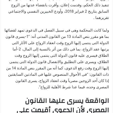
تنفيذ ذلك الحكم، وقدمت إعلان، وأقرت بانقضاء عدتها من الزوج
السابق بتاريخ 2 فبراير 2018، وأودع الخبيرين النفسي والاجتماعي
تقريرهما .
ولما كانت المحكمة وهى فى سبيل الفصل فى الدعوى تمهد لقضائها
بما هو مقرر بنص المادة 13 من القانون المدنى أنه: “1-يسرى قانون
الدولة التى ينتمى إليها الزوج وقت انعقاد الزواج على الأثار التى
يرتبها عقد الزواج، بما فى ذلك من أثر بالنسبة إلى المال، 2-أما
الطلاق فيسرى عليه قانون الدولة التى ينتمى إليها الزوج وقت
الطلاق، ويسرى على التطليق والانفصال قانون الدولة التى ينتمى
إليها الزوج وقت رفع الدعوى، كما أنه من المقرر بنص المادة 14 من
ذات القانون: “فى الأحوال المنصوص عليها فى المادتين السابقتين
إذا كان أحد الزوجين مصرياَ وقت انعقاد الزواج، يسرى القانون
المصرى وحده، فيما عدا شرط الأهلية للزواج”.
الواقعة يسرى عليها القانون
المصرى لأن الدعوى أقيمت علي