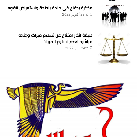
مذكرة بدفاع في جنحة بلطجة واستعراض القوه
22nd أكتوبر 2022
صيغة انذار امتناع عن تسليم ميراث وجنحه
مباشره لعدم تسليم الميراث
24th يناير 2022