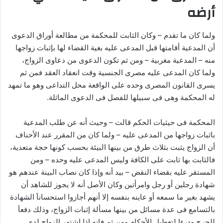
أرضه
ولما كان ما تقدم – وكان الثابت للمحكمة من مطالعة أوراق الدعوى
أن المدعية أقامتها قبل المدعى عليه بغية القضاء لها بإثبات زواجها
منه – المدعية مغربية – ومن ثم تكون الدعوى من دعاوى الزواج،
ولما كان المدعى عليه مصرى الجنسية وقت انعقاد العقد فمن ثم
يسرى القانون المصرى وحده على الواقعة محل التداعى وهو ما تمهد
له المحكمة وهى فى سبيلها للفصل فى الدعوى الماثلة.
المحكمة فى حيثيات الحكم قالت – وحيث أنه عن طلب المدعية
باثبات زواجها من المدعى عليه – ولما كان من المقرر عند الأحناف
أن الزواج يثبت بثلاث طرق من بينها البيئة بحسب كونها حجة متعدية،
فالثابت بها ثابت على الكافة وليس المدعى عليه وحده – ومن
المستقر عليه بقضاء النقض – بيد أنه وإذا كان نصاب البينة عندهم هو
شهادة رجلين أو رجل وامرأتين وكان الأصل أنه لا يجوز للشاهد أن
يشهد بغير ما سمعه أو عاينه بنفسه إلا أنهم أجازوا استحساناَ الشهادة
بالتسامع فى عدة مسائل من بينها مسألة إثبات الزواج، وذلك دفعاَ
للحرج ودرءا لتعطيل الأحكام ومن ثم فإنه إذا اشتهر الزواج لدى