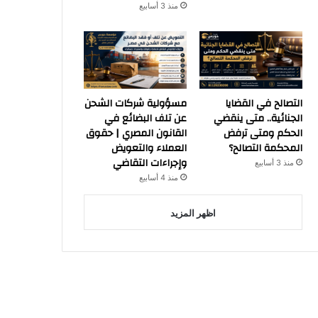
منذ 3 أسابيع
التصالح في القضايا
مسؤولية شركات الشحن
الجنائية.. متى ينقضي
عن تلف البضائع في
الحكم ومتى ترفض
القانون المصري | حقوق
المحكمة التصالح؟
العملاء والتعويض
وإجراءات التقاضي
منذ 3 أسابيع
منذ 4 أسابيع
اظهر المزيد