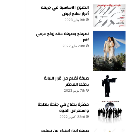
الدفوع الاساسيه في جريمه
أحراز سلاح ابيض
9th يناير 2023
نموذج وصيغة عقد زواج عرفي
pdf
20th مايو 2022
صيغة تظلم من قرار النيابة
بحفظ المحضر
7th يونيو 2023
مذكرة بدفاع في جنحة بلطجة
واستعراض القوه
22nd أكتوبر 2022
صيغة انذار امتناع عن تسليم