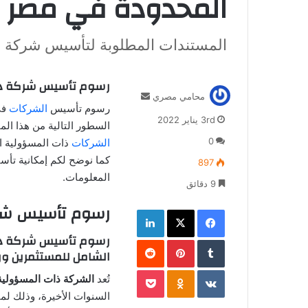
المحدودة في مصر
المستندات المطلوبة لتأسيس شركة 
رسوم تأسيس شركة ذا
أرسل
محامي مصري
رسوم تأسيس
الشركات
في
بريدا
3rd يناير 2022
إلكترونيا
السطور التالية من هذا ال
0
الشركات
ذات المسؤولية ا
كما نوضح لكم إمكانية تأ
897
المعلومات.
9 دقائق
رسوم تأسيس شرك
فيسبوك
‫X
لينكدإن
رسوم تأسيس شركة ذات
بينتيريست
الشامل للمستثمرين ورو
‫Pocket
Odnoklassniki
تُعد
الشركة ذات المسؤولية
السنوات الأخيرة، وذلك لم