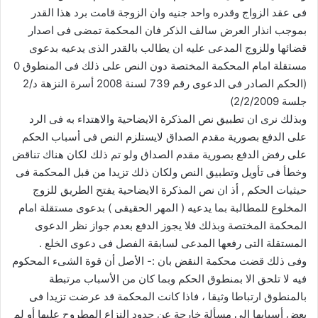
فى عقد الزواج وقدره واحد جنيه وان الزوجة قامت برد هذا القدر
بموجب انذار العرض سالف الذكر فان المحكمة تمضى فى اصدار
قضائها وللزوج المدعى عليه ان يطالب بالقدر الذى يدعيه بدعوى
مستقلة امام المحكمة المختصة دون النص على ذلك فى المنطوق 0
(الحكم الصادر فى الدعوى رقم 739 لسنة 2008 أسرة النزهة د/2
جلسة 2/2/2009)
وبذلك نرى ان تطبيق نص المذكرة الايضاحية والاهتداء به فى الرد
على الدفع بصورية مقدم الصداق لايستلزم النص فى أسباب الحكم
على رفض الدفع بصورية مقدم الصداق ولو تم ذلك لكان هناك تناقض
وخطأ فى تأويل وتطبيق النص ولكان ذلك تزيدا من قبل المحكمة فى
حيثيات الحكم , أذ ان نص المذكرة الايضاحية يفتح الطريق للزوج
المخلوع للمطالبة بما يدعيه ( المهر الحقيقى ) بدعوى مستقلة امام
المحكمة المختصة وبذلك فلا يجوز الدفع بعدم جواز نظر الدعوى
المستقلة التى رفعها المدعى لسابقة الفصل فى دعوى الخلع .
وفى ذلك قضت محكمة النقض بان :- الأصل أن قوة الشىء المحكوم
فيه لا تلحق الا بمنطوق الحكم وبما كان من الأسباب مرتبطة
بالمنطوق ارتباطا وثيقا ، فاذا كانت المحكمة قد عرضت تزيدا فى
بعض أسبابها الى مسألة خارجة عن حدود النزاع المطروح عليها أو لم