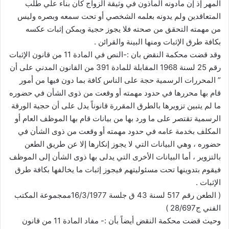
المهر إذ إن مادونه المأذون في وثيقة الزواج كان بناء علي طلب
المتعاقدين ولم يدونه بعلمه الشخصي أو تحت سمعه وبصره وليس
من مهمته التحقق من صحته فلا يجوز حجية ويمكن إثبات عكسه
بكافة طرق الإثبات ومنها البينة والقرائن .
وقد قضت محكمة النقض بان :-النص في المادة 11 من قانون الإثبات
رقم 25 لسنة 1968 المقابلة للمادة 391 من القانون المدني على أن
” المحررات الرسمية حجة على الناس كافة بما دون فيها من أمور
قام بها محررها في حدود مهمته أو وقعت من ذوى الشأن في حضوره
ما لم يتبين تزويرها بالطرق المقررة قانوناً يدل على أن حجية الورقة
الرسمية تقتصر على ما ورد بها من بيانات قام بها الموظف العام أو
المكلف بخدمة عامه في حدود مهمته أو وقعت من ذوى الشأن في
حضوره ، وهي البيانات التي لا يجوز إنكارها إلا عن طريق الطعن
بالتزوير ، أما البيانات الأخرى التي يدلى بها ذوى الشأن إلى الموظف
فيقوم بتدوينها تحت مسئوليتهم فيجوز إثبات ما يخالفها بكافة طرق
الإثبات .
( الطعن رقم 517 لسنة 43 ق جلسة 16/3/1977ممجموعة المكتب
الفني ج28/697 )
وحيث قضت محكمة النقض أيضاً بأن :- مفاد المادة 11 من قانون