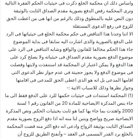
واساس ذلك ان محكمة الخلع ذكرت فى حيثيات الحكم الفقرة التالية
وترى المحكمة رفض الدفع بصورية مقدم الصداق الثابت بالوثيقة
دون النص عليه بالمنطوق وذلك بالرغم من انها هى من اعطت الحق
للزوج فى رفع الدعوى المستقلة
الا اننا وجدنا هذا التناقض فى حكم محكمة الخلع فى حيثياتها فى الرد
على الدفع بالصورية والذى اشارت اليه سابقا فى بداية الموضوع
جاء هذا الحكم مخالفا للقانون والواقع وشابه التناقض فى الرد على
موضوع الدفع بصورية مقدم الصداق فى حيثياته ولا يصلح كرد على
هذا الدفع ولا يمكن اعتبار ان المحكمة قد استنفذت ولايتها وفصلت
فى موضوع الدفع ولا يجوز حجيتة فى عدم جواز نظر الدعوى التى
اقامها المدعى بل انه هو الذى اعطى الحق للمدعى فى اقامتها
وجواز نظرها وذلك للاسباب الاتية :-
(1) المحكمة استندات فى حيثيات حكمها للرد على الدفع فقط الى ما
جاء بنص المذكرة الايضاحية للمادة 20 من القانون رقم 1 لسنة
2000 واهتدت بما جاء بها كما هو ثابت بحيثيات الحكم, ونص المذكرة
الايضاحية صريح وواضح ويتبن لنا منه انه اذا دفع الزوج بصورية مقدم
الصداق الثابت بوثيقة الزواج وادعى انه دفع اكثر منه قضت المحكمة
بالخلع برد القدر المسمى فى العقد – وأنفتح الطريق للزوج أن