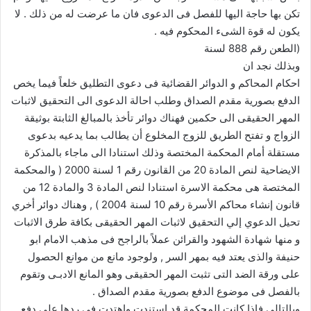
تكن بها حاجة اليها للفصل فى الدعوى فان ما عرضت له من ذلك . لا
يكون له قوة الشىء المحكوم فيه .
(الطعن رقم 888 لسنة
وبذلك نجد ان
احكام المحاكم و الدوائر القضائية فى دعوى التطليق خلعاً فيما يخص
الدفع بصورية مقدم الصداق وطلب احالة الدعوى الى التحقيق لاثبات
المهر الحقيقى الى حكمين فهناك دوائر تأخذ بالمبالغ الثابتة بوثيقة
الزواج و تفتح الطريق للزوج المخلوع أن يطالب بما يدعيه بدعوى
مستقلة أمام المحكمة المختصة وذلك استنادا الى ماجاء بالمذكرة
الايضاحية لنص المادة 20 من القانون رقم 1 لسنة 2000 ( والمحكمة
المختصة هى محكمة الاسرة استنادا لنص المادة 3 والمادة 12 من
قانون إنشاء محاكم الأسرة رقم 10 لسنة 2004 ) , وهناك دوائر أخري
تحيل الدعوي إلي التحقيق لاثبات المهر الحقيقى بكافة طرق الاثبات
و منها شهادة الشهود والقرائن عملاً بالراجح فى مذهب الامام ابو
حنيفة والذى يعتد فيه بمهر السر , ولوجود مانع من موانع الحصول
على ورقة الضد التى تثبت المهر الحقيقى وهو المانع الادبـى وتقوم
بالفصل فى موضوع الدفع بصورية مقدم الصداق .
وبالتالى فاذا كانت المحكمة قد استندت واهتدت فى ردها على دفع