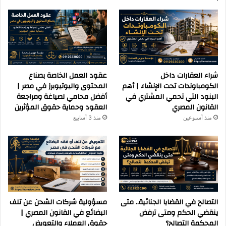
شراء العقارات داخل
عقود العمل الخاصة بصناع
الكومباوندات تحت الإنشاء | أهم
المحتوى واليوتيوبرز في مصر |
البنود التي تحمي المشتري في
أفضل محامي لصياغة ومراجعة
القانون المصري
العقود وحماية حقوق المؤثرين
منذ أسبوعين
منذ 3 أسابيع
التصالح في القضايا الجنائية.. متى
مسؤولية شركات الشحن عن تلف
ينقضي الحكم ومتى ترفض
البضائع في القانون المصري |
المحكمة التصالح؟
حقوق العملاء والتعويض