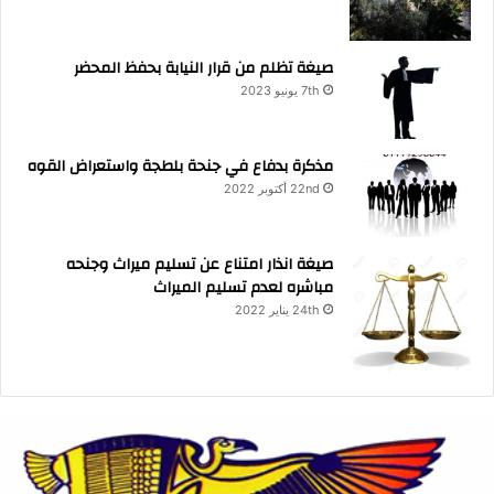
صيغة تظلم من قرار النيابة بحفظ المحضر
7th يونيو 2023
مذكرة بدفاع في جنحة بلطجة واستعراض القوه
22nd أكتوبر 2022
صيغة انذار امتناع عن تسليم ميراث وجنحه
مباشره لعدم تسليم الميراث
24th يناير 2022