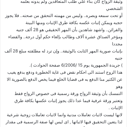
وثيقة الزواج كان بناء علي طلب المتعاقدين ولم يدونه بعلمه
الشخصي
أو تحت سمعه وبصره.. وليس من مهمته التحقق من صحته.. فلا يجوز
حجبه ويمكن إثبات عكسه بكافة طرق الإثبات ومنها البينة
والقرائن.. واشهد شاهدين بأن المهر الحقيقي هو 28 ألف جنيه
ومؤخر الصداق عشرة آلاف وطالب بإلغاء حكم أول درجة.. والقضاء
مجددا
بإثبات صورية المهر الثابت بالوثيقة.. وإن ترد له مطلقته مبلغ 28 ألف
جنيه
) جريدة الجمهورية يوم 15 /6/2006 صفحة الحوادث ).
هذا الزوج استند الى احكام نقض فى غاية الخطورة ودفع بدفع يغيب
عن الكثير منا الدفع به فى قضايا الخلع فيما يخص الدفع بالصورية الا
وهو
التمسك بأن وثيقة الزواج ورقة رسمية فى خصوص الزواج فقط
وتعتبر ورقة عرفية فيما عدا ذلك يجوز إثبات عكسها بكافة طرق
الإثبات .
لانها ليست لاثبات تعاملات مدنية وانما لاثبات تعاملات زوجية شرعية
لذا يتعين التحقيق فيها لاثباتها , اى ليس لها صفة الرسمية فى مقدار