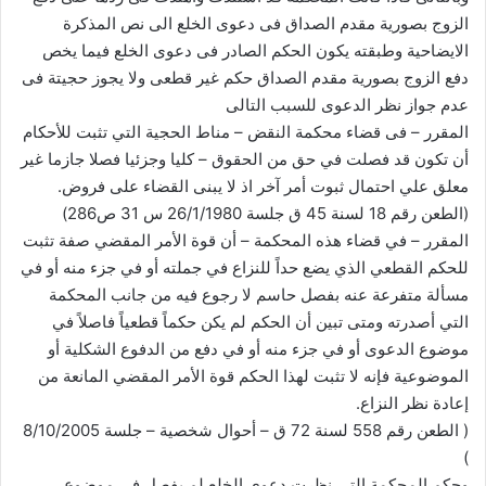
الزوج بصورية مقدم الصداق فى دعوى الخلع الى نص المذكرة
الايضاحية وطبقته يكون الحكم الصادر فى دعوى الخلع فيما يخص
دفع الزوج بصورية مقدم الصداق حكم غير قطعى ولا يجوز حجيتة فى
عدم جواز نظر الدعوى للسبب التالى
المقرر – فى قضاء محكمة النقض – مناط الحجية التي تثبت للأحكام
أن تكون قد فصلت في حق من الحقوق – كليا وجزئيا فصلا جازما غير
معلق علي احتمال ثبوت أمر آخر اذ لا يبنى القضاء على فروض.
(الطعن رقم 18 لسنة 45 ق جلسة 26/1/1980 س 31 ص286)
المقرر – في قضاء هذه المحكمة – أن قوة الأمر المقضي صفة تثبت
للحكم القطعي الذي يضع حداً للنزاع في جملته أو في جزء منه أو في
مسألة متفرعة عنه بفصل حاسم لا رجوع فيه من جانب المحكمة
التي أصدرته ومتى تبين أن الحكم لم يكن حكماً قطعياً فاصلاً في
موضوع الدعوى أو في جزء منه أو في دفع من الدفوع الشكلية أو
الموضوعية فإنه لا تثبت لهذا الحكم قوة الأمر المقضي المانعة من
إعادة نظر النزاع.
( الطعن رقم 558 لسنة 72 ق – أحوال شخصية – جلسة 8/10/2005
)
وحكم المحكمة التى نظرت دعوى الخلع لم يفصل فى موضوع