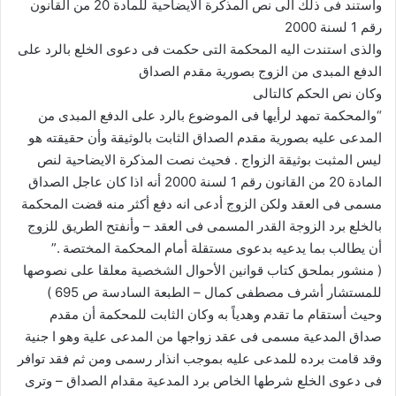
وأستند فى ذلك الى نص المذكرة الايضاحية للمادة 20 من القانون
رقم 1 لسنة 2000
والذى استندت اليه المحكمة التى حكمت فى دعوى الخلع بالرد على
الدفع المبدى من الزوج بصورية مقدم الصداق
وكان نص الحكم كالتالى
“والمحكمة تمهد لرأيها فى الموضوع بالرد على الدفع المبدى من
المدعى عليه بصورية مقدم الصداق الثابت بالوثيقة وأن حقيقته هو
ليس المثبت بوثيقة الزواج . فحيث نصت المذكرة الايضاحية لنص
المادة 20 من القانون رقم 1 لسنة 2000 أنه اذا كان عاجل الصداق
مسمى فى العقد ولكن الزوج أدعى انه دفع أكثر منه قضت المحكمة
بالخلع برد الزوجة القدر المسمى فى العقد – وأنفتح الطريق للزوج
أن يطالب بما يدعيه بدعوى مستقلة أمام المحكمة المختصة .”
( منشور بملحق كتاب قوانين الأحوال الشخصية معلقا على نصوصها
للمستشار أشرف مصطفى كمال – الطبعة السادسة ص 695 )
وحيث أستقام ما تقدم وهدياً به وكان الثابت للمحكمة أن مقدم
صداق المدعية مسمى فى عقد زواجها من المدعى علية وهو ا جنية
وقد قامت برده للمدعى عليه بموجب انذار رسمى ومن ثم فقد توافر
فى دعوى الخلع شرطها الخاص برد المدعية مقدام الصداق – وترى