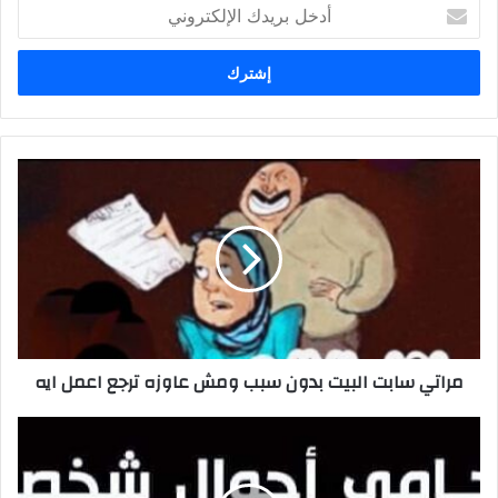
أدخل
بريدك
الإلكتروني
مراتي
سابت
البيت
بدون
سبب
ومش
عاوزه
ترجع
اعمل
مراتي سابت البيت بدون سبب ومش عاوزه ترجع اعمل ايه
ايه
مكتب
محاماه
متخصص
في