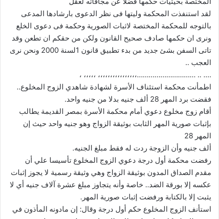
المختصة بحيثيات حكمها فضلا عن مجافاته لعقل
لقد استنفذت المحكمة وليتها فى نظر الدعوى بارشادها المدعى
بالتوجه للمحكمة المختصة لاثبات الصورية وحكمة فى دعوى الخلع
ونرى ان حكمها صادف صحيح القانون ولكن من حقكم ان تطعن وقد
تاتى السفن بشئ جديد من بدء تطبيق قانون 1لسنة 2000 ونحن نرى
العجب ..
…. .. …………………………،،،،،،،،،،،،،،،، ،،،،، ،
اطمأنت محكمة استئناف الأسرة لشهادة شاهدي الزوج المخلوع..
فقضت برد المهر 28 ألف جنيه بدلا من جنيه واحد.
أقام زوج مخلوع دعوي أمام محكمة الأسرة بمصر القديمة يطالب
بإثبات صورية المهر الثابت بوثيقة الزواج وهو جنيه واحد حيث إن
المهر 28
ألف جنيه وأن الزوجة ردت له فقط مبلغ الجنيه.
رفضت محكمة أول درجة دعوي الزوج المخلوع تأسيسا علي أن
مقدم الصداق المدون بوثيقة الزواج وهي وثيقة رسمية لا يجوز إثبات
عكسه إلا بورقة الضد.. خاصة وأنه يتجاوز مبلغ عشرة آلاف جنيه أي لا
يثبت إلا بالكتابة ورفضت إثبات صورية المهر.
استأنف الزوج المخلوع حكم أول درجة وقال: إن مادونه المأذون في