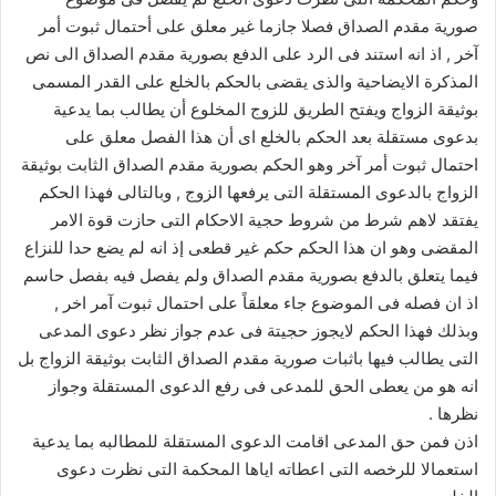
صورية مقدم الصداق فصلا جازما غير معلق على أحتمال ثبوت أمر
آخر , اذ انه استند فى الرد على الدفع بصورية مقدم الصداق الى نص
المذكرة الايضاحية والذى يقضى بالحكم بالخلع على القدر المسمى
بوثيقة الزواج ويفتح الطريق للزوج المخلوع أن يطالب بما يدعية
بدعوى مستقلة بعد الحكم بالخلع اى أن هذا الفصل معلق على
احتمال ثبوت أمر آخر وهو الحكم بصورية مقدم الصداق الثابت بوثيقة
الزواج بالدعوى المستقلة التى يرفعها الزوج , وبالتالى فهذا الحكم
يفتقد لاهم شرط من شروط حجية الاحكام التى حازت قوة الامر
المقضى وهو ان هذا الحكم حكم غير قطعى إذ انه لم يضع حدا للنزاع
فيما يتعلق بالدفع بصورية مقدم الصداق ولم يفصل فيه بفصل حاسم
اذ ان فصله فى الموضوع جاء معلقاً على احتمال ثبوت آمر اخر ,
وبذلك فهذا الحكم لايجوز حجيتة فى عدم جواز نظر دعوى المدعى
التى يطالب فيها باثبات صورية مقدم الصداق الثابت بوثيقة الزواج بل
انه هو من يعطى الحق للمدعى فى رفع الدعوى المستقلة وجواز
نظرها .
اذن فمن حق المدعى اقامت الدعوى المستقلة للمطالبه بما يدعية
استعمالا للرخصه التى اعطاته اياها المحكمة التى نظرت دعوى