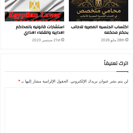
ج
ل
س
ا
اكتساب الجنسيه المصريه للاجانب
استشارات قانونيه بالمحاكم
ل
بحكم محكمه
الاداريه والقضاء الاداري
د
28th مايو 2026
21st سبتمبر 2023
و
ل
ه
اترك تعليقاً
لن يتم نشر عنوان بريدك الإلكتروني.
الحقول الإلزامية مشار إليها بـ
*
ا
ل
ت
ع
ل