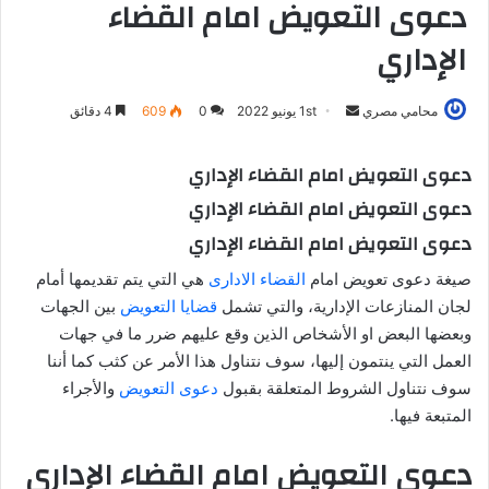
دعوى التعويض امام القضاء
الإداري
محامي مصري
أ
1st يونيو 2022
0
609
4 دقائق
ر
س
دعوى التعويض امام القضاء الإداري
ل
دعوى التعويض امام القضاء الإداري
ب
دعوى التعويض امام القضاء الإداري
ر
ي
صيغة دعوى تعويض امام
القضاء الادارى
هي التي يتم تقديمها أمام
د
لجان المنازعات الإدارية، والتي تشمل
قضايا التعويض
بين الجهات
ا
وبعضها البعض او الأشخاص الذين وقع عليهم ضرر ما في جهات
إ
العمل التي ينتمون إليها، سوف نتناول هذا الأمر عن كثب كما أننا
ل
سوف نتناول الشروط المتعلقة بقبول
دعوى التعويض
والأجراء
ك
المتبعة فيها.
ت
ر
دعوى التعويض امام القضاء الإداري
و