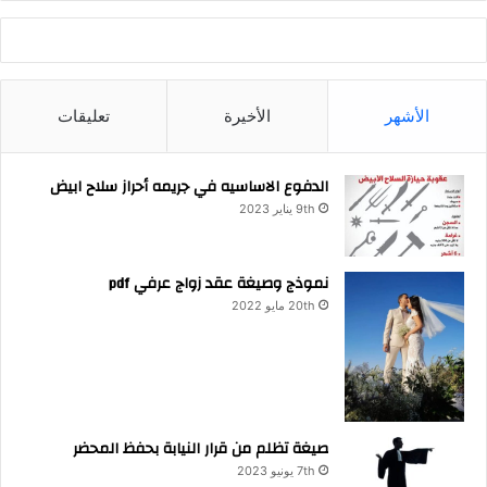
الأشهر
الأخيرة
تعليقات
الدفوع الاساسيه في جريمه أحراز سلاح ابيض
9th يناير 2023
نموذج وصيغة عقد زواج عرفي pdf
20th مايو 2022
صيغة تظلم من قرار النيابة بحفظ المحضر
7th يونيو 2023