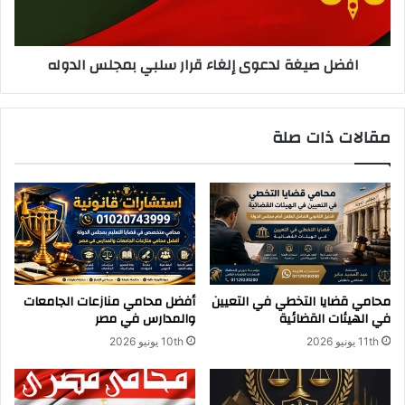
ر
غ
ا
ة
ل
ل
افضل صيغة لدعوى إلغاء قرار سلبي بمجلس الدوله
ص
د
د
ع
ا
و
ق
ى
مقالات ذات صلة
إ
ل
غ
ا
ء
ق
ر
ا
ر
محامي قضايا التخطي في التعيين
أفضل محامي منازعات الجامعات
س
في الهيئات القضائية
والمدارس في مصر
ل
11th يونيو 2026
10th يونيو 2026
ب
ي
ب
م