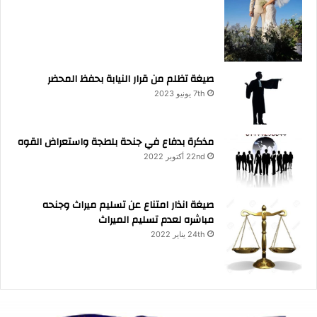
صيغة تظلم من قرار النيابة بحفظ المحضر
7th يونيو 2023
مذكرة بدفاع في جنحة بلطجة واستعراض القوه
22nd أكتوبر 2022
صيغة انذار امتناع عن تسليم ميراث وجنحه
مباشره لعدم تسليم الميراث
24th يناير 2022