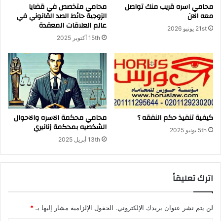
محامي اسره قريب منك تواصل
محامي متخصص في قضايا
معه الان
الزوجية حائط الصد القانوني في
عالم العلاقات المعقدة
21st يونيو 2026
15th أكتوبر 2025
كيفية تنفيذ حكم النفقه ؟
محامي محكمة الاسره والاحوال
الشخصيه بمحكمة زنانيري
5th يونيو 2025
13th أبريل 2025
اترك تعليقاً
لن يتم نشر عنوان بريدك الإلكتروني.
الحقول الإلزامية مشار إليها بـ
*