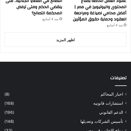
عقود العمل الخاصة بصناع
التصالح في القضايا الجنائية.. متى
المحتوى واليوتيوبرز في مصر |
ينقضي الحكم ومتى ترفض
أفضل محامي لصياغة ومراجعة
المحكمة التصالح؟
العقود وحماية حقوق المؤثرين
منذ 4 أسابيع
منذ 4 أسابيع
اظهر المزيد
تصنيفات
اخبار المحاكم
(8)
استشارات قانونيه
(168)
الدعم القانوني
(196)
تأسيس الشركات وتعديلها
(148)
زواج الاجانب في مصر
(33)