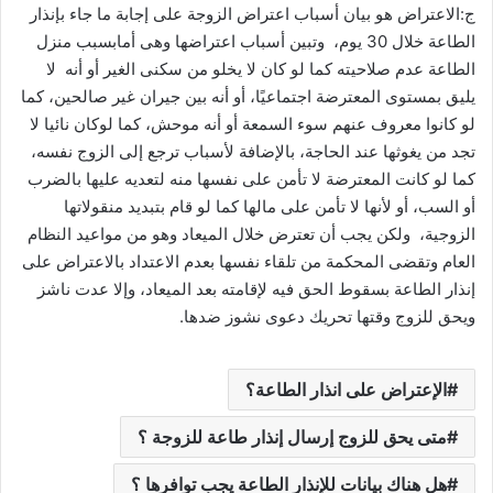
ج:الاعتراض هو بيان أسباب اعتراض الزوجة على إجابة ما جاء بإنذار
الطاعة خلال 30 يوم، وتبين أسباب اعتراضها وهى أمابسبب منزل
الطاعة عدم صلاحيته كما لو كان لا يخلو من سكنى الغير أو أنه لا
يليق بمستوى المعترضة اجتماعيًا، أو أنه بين جيران غير صالحين، كما
لو كانوا معروف عنهم سوء السمعة أو أنه موحش، كما لوكان نائيا لا
تجد من يغوثها عند الحاجة، بالإضافة لأسباب ترجع إلى الزوج نفسه،
كما لو كانت المعترضة لا تأمن على نفسها منه لتعديه عليها بالضرب
أو السب، أو لأنها لا تأمن على مالها كما لو قام بتبديد منقولاتها
الزوجية، ولكن يجب أن تعترض خلال الميعاد وهو من مواعيد النظام
العام وتقضى المحكمة من تلقاء نفسها بعدم الاعتداد بالاعتراض على
إنذار الطاعة بسقوط الحق فيه لإقامته بعد الميعاد، وإلا عدت ناشز
ويحق للزوج وقتها تحريك دعوى نشوز ضدها.
الإعتراض على انذار الطاعة؟
متى يحق للزوج إرسال إنذار طاعة للزوجة ؟
هل هناك بيانات للإنذار الطاعة يجب توافرها ؟