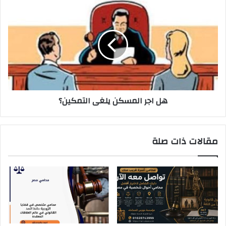
هل
اجر
المسكن
يلغى
التمكين؟
هل اجر المسكن يلغى التمكين؟
مقالات ذات صلة