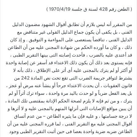
( الطعن رقم 428 لسنة ق جلسة 1970/4/19 )
من المقرر أنه ليس بلازم أن تطابق أقوال الشهود مضمون الدليل
الفنى ، بل يكفى أن يكون جماع الدليل القولى غير متناقض مع
الدليل الفنى ، تناقضاً يستعصى على المواءمة و التوفيق . و إذ كان
ذلك ، و كان ما أورده الحكم من شهادة المجنى عليه من أن الطاعن
قد أعتدى عليه بالضرب ، فأحدث إصابته التى بينها التقرير الطبى ،
فإنه يستوى بعد ذلك أن يكون ذلك الاعتداء قد أسفر عن إصابة واحدة
أو أكثر أو لم يترك بالمجنى عليه أى أثر على الإطلاق ، ذلك بأنه لا
يشترط لتوافر جريمة الضرب التى تقع تحت نص المادة 242 من
قانون العقوبات ، أن يحدث الاعتداء جرحاً أو ينشأ عنه مرض أو عجز ،
بل يعد الفعل ضرباً و لو حدث باليد مرة واحدة ، سواء ترك أثراً أو لم
يترك ، و من ثم فإنه لا يلزم لصحة الحكم الإدانة بمقتضى تلك المادة ،
أن يبين مواقع الإصابات التى أنزلها المتهم بالمجنى عليه و لا أثرها و
لا درجة جسامتها ، و عليه فإن ما يثيره الطاعن – من عدم أتساق
أقوال المجنى عليه مع التقرير الفنى ، لما قرره المجنى عليه من أن
الطاعن ضربه ضربة واحدة بعصا فى حين أثبت التقرير الطبى وجود