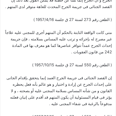
الجرح و أن الجرح إنما نشأ عن خطئه فلا يمكن القول بعد ذلك إن
القصد الجنائى فى جريمة الجرح المحدث للعاهة متوفر لدى المتهم .
( الطعن رقم 273 لسنة 27 ق جلسة 1957/4/16 )
متى كانت الواقعة الثابتة بالحكم أن المتهم أجرى للمجنى عليه علاجاً
غير مصرح له بإجرائه و ترتب عليه المساس بسلامته ، فإن جريمة
إحداث الجرح عمداً تتوافر عناصرها كما هو معرف بها فى المادة
242 من قانون العقوبات .
( الطعن رقم 550 لسنة 27 ق جلسة 1957/10/15 )
إن القصد الجنائى فى جريمة الجرح العمد إنما يتحقق بإقدام الجانى
على إحداث الجرح عن إرادة و اختيار و هو عالم بأنه فعل يحظره
القانون و من شأنه المساس بسلامة المجنى عليه أو بصحته ، و لا
يؤثر فى قيام المسئولية أن يكون المتهم قد أقدم على إتيان فعلته
مدفوعاً بالرغبة فى شفاء المجنى عليه .