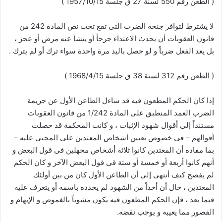
( الطعن رقم 550 لسنة 27 ق جلسة 1957/10/15 )
لا يشترط لتوافر جنحة الضرب التى تقع تحت نص المادة 242 من
قانون العقوبات أن يحدث الاعتداء جرحاً أو ينشأ عنه مرض أو عجز ،
بل يعد الفعل ضرباً و لو حصل باليد مرة واحدة سواء ترك أو لم يترك .
( الطعن رقم 312 لسنة 38 ق جلسة 1968/4/15 )
إذا كان الحكم المطعون فيه قد ساءل الطاعن الأول عن جريمة
الضرب العمد المنطبق على المادة 1/242 من قانون العقوبات
مستنداً إلى أقوال شهود الإثبات ، و كانت المحكمة قد حصلت
أقوالهم – فى خصوص تعيين أشخاص المعتدين على المجنى عليه –
بما مفاده أن المعتدين كانوا ثلاثة أشخاص مجهلين فى قول البعض و
أنهم كانوا أربعة أو خمسة أو ستة قى قول البعض الآخر و كان الحكم
لم يفصح كيف أنتهى إلى أن الطاعن الأول كان من بين أولئك
المعتدين ، حال أن أحداً من الشهود لم يحدده باسمه أو يتعرف عليه
فيما بعد ، فإن الحكم المطعون فيه يكون مشوباً بالغموض و الإبهام و
القصور مما يعيبه و يوجب نقضه.