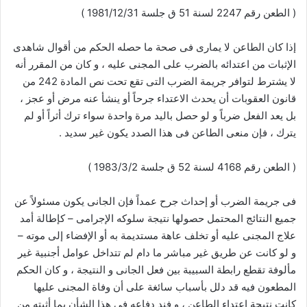
( الطعن رقم 2247 لسنة 51 ق جلسة 1981/12/31 )
إذا كان الطاعن لا يمارى فى صحة ما حصله الحكم من أقوال شاهدى
الإثبات من اعتدائه بالضرب على المجنى عليه ، و كان من المقرر أنه
لا يشترط لتوافر جريمة الضرب التى تقع تحت نص المادة 242 من
قانون العقوبات أن يحدث الاعتداء جرحاً أو ينشأ عنه مرض أو عجز ،
بل يعد الفعل ضرباً و لو حصل باليد مرة واحدة سواء ترك أثراً أو لم
يترك ، فإن منعى الطاعن فى هذا الصدد يكون غير سديد .
( الطعن رقم 4168 لسنة 52 ق جلسة 1983/3/2 )
فى جريمة الضرب أو إحداث جرح عمداً فإن الجانى يكون مسئولاً عن
جميع النتائج المحتمل حصولها نتيجة سلوكه الإجرامى – كإطالة أمد
علاج المجنى عليه أو تخلف عاهة مستديمة به أو الإفضاء إلى موته –
و لو كانت عن طريق غير مباشر ما دام لم تتداخل عوامل أجنبية غير
مألوفة تقطع رابطة السبيبة بين فعل الجانى و النتيجة ، و كان الحكم
المطعون فيه قد دلل بأسباب سائغة على أن وفاة المجنى عليها
كانت نتيجة اعتداء الطاعن ، و فند دفاعه فى هذا الشأن بما أثبته من