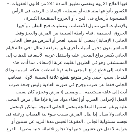
فيها العلاج 21 يوم وتقضى تطبيق المادة 241 من قانون العقوبات: –
الكسور بأنواعها مضاعفة أو بسيطة ، الإصابات الرضية فى الرأس
المصحوبة بأرتجاج فى المخ ، أو الجروح المتقيحة الكبيرة ،
والإصابات التى تتناول الأعصاب ، وعمليات فتح البطن ، وأخيرا
الجروق الجسيمة . قيام رابطة السببية بين المرض والعجز وفعل
الجاني ( الإصابة ) بمعنى أنا سبب العجز أو المرض هو فعل الجاني
المباشر بدون دخول أسباب أخرى غير متوقعه ( مثال : في حالة قيام
الجاني بكسر ذراع المجني عليه واستقل عربيه الأسعاف للذهاب إلى
المستشفى وهو فى الطريق انقلبت عربة الإسعاف مما أدت هذه
الحادثة إلى قطع ذراع المجنى عليه فهنا انقطعت علاقة السببية وذلك
للتدخل سبب أجنبي وغير متوقع يقطع علاقة السببية الأولى فيعاقب
الجانى فقط عن ضرب وجرح فى صورته العادية وليس جنحة ضرب
أدت إلى عاهة مستديمة …. وبمعنى (( مرض وعجزه كان بسبب
الفعل الإجرامي الضرب أو إعطاء مواد ضارة فإذا طال مرض المجنى
عليه ورغم استمرا المعالجة يتحمل الجانى النتيجة …ولكن لايتحمل
الجانى ولا يسأل إذا طال المرض بسبب سوء نية المصاب ورغبته فى
تجسم مسئولية الجانى . العقوبة: الحبس مدة التزيد عن سنتين أو
بغرامة لا تقل عن عشرين جنيها ولا تجاوز ثلاثمائة جنيه مصريا . الفرع