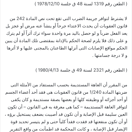
( الطعن رقم 1319 لسنة 48 ق جلسة 1978/12/10 )
لا يشترط لتوافر جريمة الضرب التى تقع تحت نص المادة 242 من
قانون العقوبات أن يحدث الاعتداء جرحاً أو ينشأ عنه مرض أو عجز بل
يعد الفعل ضرباً و لو حصل باليد مرة واحدة سواء ترك أثراً أو لم يترك
و على ذلك فلا يلزم لصحة الحكم بالإدانة بمقتضى تلك المادة أن يبين
الحكم مواقع الإصابات التى أنزلها الطاعنان بالمجنى عليها و لا أثرها
و لا درجة جسامتها .
( الطعن رقم 2321 لسنة 49 ق جلسة 1980/4/13 )
من المقرر أن العاهة المستديمة بحسب المستفاد من الأمثلة التى
ضربتها المادة 1/240 من قانون العقوبات هى فقد أحد أعضاء الجسم
أو أحد أجزائه أو وظيفته كلها أو بعضها بصفة مستديمة و كان يكفى
لتوافر العاهة المستديمة – كما هى معرفة به فى القانون – أن تكون
العين سليمة قبل الإصابة و أن تكون قد أصيبت بضعف يستحيل برؤه ،
أو أن تكون منفعتها قد فقدت فقداً كلياً حتى و لم يتيسر تحديد قوة
الإبصار قبل الإصابة ، و كانت المحكمة قد اطمأنت من واقع التقرير