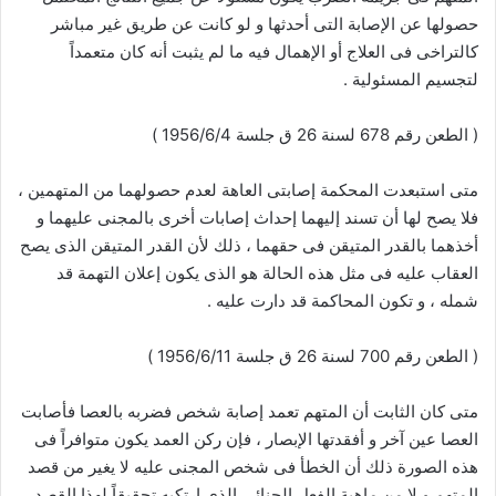
حصولها عن الإصابة التى أحدثها و لو كانت عن طريق غير مباشر
كالتراخى فى العلاج أو الإهمال فيه ما لم يثبت أنه كان متعمداً
لتجسيم المسئولية .
( الطعن رقم 678 لسنة 26 ق جلسة 1956/6/4 )
متى استبعدت المحكمة إصابتى العاهة لعدم حصولهما من المتهمين ،
فلا يصح لها أن تسند إليهما إحداث إصابات أخرى بالمجنى عليهما و
أخذهما بالقدر المتيقن فى حقهما ، ذلك لأن القدر المتيقن الذى يصح
العقاب عليه فى مثل هذه الحالة هو الذى يكون إعلان التهمة قد
شمله ، و تكون المحاكمة قد دارت عليه .
( الطعن رقم 700 لسنة 26 ق جلسة 1956/6/11 )
متى كان الثابت أن المتهم تعمد إصابة شخص فضربه بالعصا فأصابت
العصا عين آخر و أفقدتها الإبصار ، فإن ركن العمد يكون متوافراً فى
هذه الصورة ذلك أن الخطأ فى شخص المجنى عليه لا يغير من قصد
المتهم و لا من ماهية الفعل الجنائى الذى ارتكبه تحقيقاً لهذا القصد .