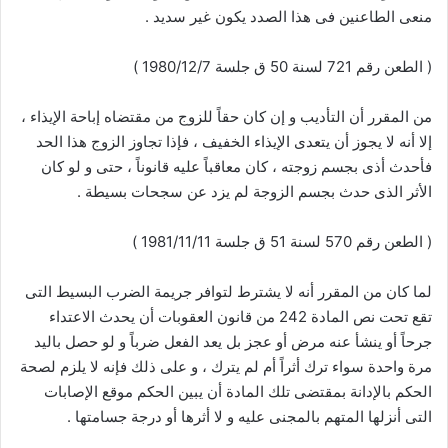
منعى الطاعنين فى هذا الصدد يكون غير سديد .
( الطعن رقم 721 لسنة 50 ق جلسة 1980/12/7 )
من المقرر أن التأديب و إن كان حقاً للزوج من مقتضاه إباحة الإيذاء ،
إلا أنه لا يجوز أن يتعدى الإيذاء الخفيف ، فإذا تجاوز الزوج هذا الحد
فأحدث أذى بجسم زوجته ، كان معاقباً عليه قانوناً ، حتى و لو كان
الأثر الذى حدث بجسم الزوجة لم يزد عن سجحات بسيطة .
( الطعن رقم 570 لسنة 51 ق جلسة 1981/11/11 )
لما كان من المقرر أنه لا يشترط لتوافر جريمة الضرب البسيط التى
تقع تحت نص المادة 242 من قانون العقوبات أن يحدث الاعتداء
جرحاً أو ينشأ عنه مرض أو عجز بل يعد الفعل ضرباً و لو حصل باليد
مرة واحدة سواء ترك أثراً أم لم يترك ، و على ذلك فإنه لا يلزم لصحة
الحكم بالإدانة بمقتضى تلك المادة أن يبين الحكم موقع الإصابات
التى أنزلها المتهم بالمجنى عليه و لا أثرها أو درجة جسامتها .