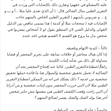
عليه (المشكو في حقهم) ونقارن ذلك بالإصابات التي وردت في
التقرير الطبي مثال الشاكي قال : ( أن الذي تعدى عليا مثلا …أ و ب و
ج … و ضربوني بأيديهم ) التقرير الطبي الخاص بالمتهم جاءت
الإصابات فيه ( سحجات مثلا أو كدمة ) هذا يسمى تناقض بين الدليل
القولى والدليل الفني لان المنطق يقول لو 3 أشخاص بيضربوا في
شخص بدل ما يروح هو القسم لا القسم هيجي لحد عنده.
ثالثاً – كيدية الاتهام وتلفيقه.
إذا كان هناك محاضر أو خلافات سابقة على تحرير المحضر أو قضايا
متداولة كل ذلك من شأنه إثبات الكيدية .
رابعاً
إ اصطناع
التقرير
الطبى. غالبا عند إفتتاح المحضر تجد أن
الشاكية لا تحمل تحقيق شخصية والسؤال هنا ما فائدة حملها تحقيق
شخصية من عدمه ؟ ذلك يشكك في انه من الممكن اصطناع التقرير
الطبي مثلا لان التي حررت المحضر بدون إثبات شخصية و من أدرانا
أن التي راحت وقعت الكشف الطبي هي بنفسها مش جايز شخص
أخر هذا يولد الشك والشك يفسر لصالح المتهم ؟
خامساً – خلو المحضر من المناظرة.