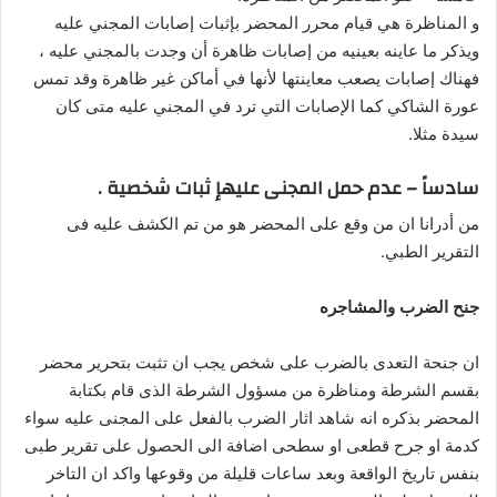
و المناظرة هي قيام محرر المحضر بإثبات إصابات المجني عليه
ويذكر ما عاينه بعينيه من إصابات ظاهرة أن وجدت بالمجني عليه ،
فهناك إصابات يصعب معاينتها لأنها في أماكن غير ظاهرة وقد تمس
عورة الشاكي كما الإصابات التي ترد في المجني عليه متى كان
سيدة مثلا.
سادساً – عدم حمل المجنى عليهإ ثبات شخصية .
من أدرانا ان من وقع على المحضر هو من تم الكشف عليه فى
التقرير الطبي.
جنح الضرب والمشاجره
ان جنحة التعدى بالضرب على شخص يجب ان تثبت بتحرير محضر
بقسم الشرطة ومناظرة من مسؤول الشرطة الذى قام بكتابة
المحضر بذكره انه شاهد اثار الضرب بالفعل على المجنى عليه سواء
كدمة او جرح قطعى او سطحى اضافة الى الحصول على تقرير طبى
بنفس تاريخ الواقعة وبعد ساعات قليلة من وقوعها واكد ان التاخر