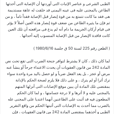
الطبى الشرعى و عناصر الإثبات التى أوردتها أن الإصابة التى أحدثها
الطاعن بالمجنى عليه فى عينه اليمنى قد خلقت له عاهة مستديمة
هى فقد ما كانت تتمتع به من قوة إبصار قبل الإصابة فقداً تاماً ، و من
ثم فإن ما يثيره الطاعن من ضعف قوة إبصار هذه العين أصلاً لا يؤثر
فى قيام أركان الجريمة ما دام أنه لم يدع فى مرافعته أن تلك العين
كانت فاقدة الإبصار من قبل الإصابة المنسوب إليه أحداثها .
( الطعن رقم 225 لسنة 50 ق جلسة 1980/6/16 )
لما كان ذلك ، كان لا يشترط لتوافر جنحة الضرب التى تقع تحت نص
المادة 242 من قانون العقوبات أن يحدث الاعتداء جرحاً أو ينشأ عنه
مرض أو عجز ، بل يعد الفعل ضرباً و لو حصل باليد مرة واحدة سواء
ترك أثرا أو لم يترك ، و على ذلك فلا يلزم لصحة الحكم بالإدانة
بمقتضى تلك المادة أن يبين موقع الإصابات التى أنزلها المتهم
بالمجنى عليه و لا أثرها و لا درجة جسامتها ، و لما كان الحكم
المطعون فيه قد أثبت على الطاعنين أنهما اعتديا على المجنى عله
بالضرب مما أحدث به الإصابات التى أثبتها الحكم من واقع التقرير
الطبى و أخذهما بمقتضى المادة 242 من قانون العقوبات ، فإن