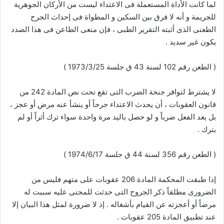
لما كانت الأداة المستعملة فى الاعتداء ليست من الأركان الجوهرية
للجريمة و أنه لا فرق بين السكين و المطواة فى إحداث الجرح
الطعنى الذى أثبته التقرير الطبى ، فإن منعى الطاعن فى هذا الصدد
يكون غير سديد .
( الطعن رقم 102 لسنة 43 ق جلسة 1973/3/25 )
لا يشترط لتوافر جنحة الضرب التى تقع تحت نص المادة 242 من
قانون العقوبات ، أن يحدث الاعتداء جرحاً أو ينشأ عنه مرض أو عجز ،
بل يعد الفعل ضرباً و لو حصل باليد مرة واحدة سواء ترك أثراً أو لم
يترك .
( الطعن رقم 356 لسنة 44 ق جلسة 1974/6/17 )
إذا طبقت المحكمة المادة 206 عقوبات على متهم فليس من
الضرورى مطلقاً ذكر الجروح التى حدثت للمجنى عليه سببت له
مرضاً أو أعجزته عن القيام بأشغاله . إذ لا ضرورة لمثل هذا البيان إلا
عند تطبيق المادة 205 عقوبات .