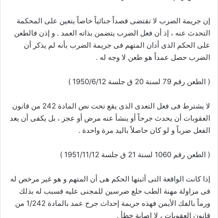
إن جريمة الضرب لا تقتضى قصداً جنائياً خاصاً يتعين على المحكمة
التحدث عنه ، إذ أن فعل الضرب يتضمن بذاته العمد . و إذن فالطعن
على الحكم الذى أدان المتهم فى جريمة الضرب بأنه لم يذكر أن
الضرب حصل عمداً هو طعن لا وجه له .
( الطعن رقم 79 لسنة 20 ق جلسة 1950/6/12 )
لا يشترط فى فعل التعدى الذى يقع تحت نص المادة 242 من قانون
العقوبات أن يحدث جرحاً أو ينشأ عنه مرض أو عجز ، بل يكفى أن يعد
الفعل ضرباً و لو كان حاصلاً باليد مرة واحدة .
( الطعن رقم 1060 لسنة 21 ق جلسة 1951/11/12 )
إذا كانت الواقعة التى أثبتها الحكم هى أن المتهم و هو غير مرخص له
فى مزاولة مهنة الطب خلع ضرسين للمجنى عليه فسبب له بذلك
ورماً بالفك الأيمن فهذه جريمة إحداث جرح عمد بالمادة 1/242 من
قانون العقوبات ، لا إصابة خطأ .