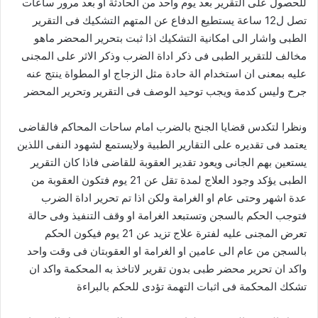
للحصول على التقرير بعد يوم واحد من الحادثة او بعد مرور ساعات
تصل ل12 ساعة يستطيع الدفاع عن المتهم التشكيك فى التقرير
الطبى واشار الى امكانية التشكيك اذا ثبت بتحرير المحضر ماهو
مخالف للتقرير الطبى فى ذكر اداة الضرب وذكر الاثر على المجنى
عليه بمعنى ان استخدام الة حادة مثل الزجاج او المطواة ينتج عنه
جرح وليس كدمة ويجب توحيد الوصف فى التقرير وتحرير المحضر
ونظرا لتكدس قضايا الجنح بالضرب امام ساحات المحاكم فالقاضى
يعتمد فى تقديره على التقارير الطبية ولايستمع لشهود النفى اللذين
يستعين بهم الجانى ويعود تقدير العقوبة للقاضى فاذا كان التقرير
الطبى يؤكد وجود العلاج لمدة تقل عن 21 يوم فتكون العقوبة من
عدة اشهر وحتى عام او الغرامة ولكن اذا تم تحرير اداة الضرب
فتوجب الحكم بالسجن وتستبعد الغرامة او وقف التنفيذ وفى حالة
تعرض المجنى عليه لفترة علاج تزيد عن 21 يوم فيكون الحكم
بالسجن من عام الى عامين او الغرامة او العقوبتان فى وقت واحد
واكد ان تحرير محضر طبى بدون تقرير لاتاخذ به المحكمة واكد ان
تشكك المحكمة فى اثبات التهمة تؤدى للحكم بالبراءة