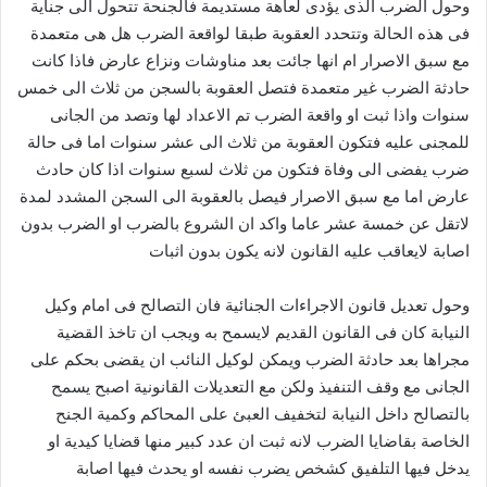
وحول الضرب الذى يؤدى لعاهة مستديمة فالجنحة تتحول الى جناية
فى هذه الحالة وتتحدد العقوبة طبقا لواقعة الضرب هل هى متعمدة
مع سبق الاصرار ام انها جائت بعد مناوشات ونزاع عارض فاذا كانت
حادثة الضرب غير متعمدة فتصل العقوبة بالسجن من ثلاث الى خمس
سنوات واذا ثبت او واقعة الضرب تم الاعداد لها وتصد من الجانى
للمجنى عليه فتكون العقوبة من ثلاث الى عشر سنوات اما فى حالة
ضرب يفضى الى وفاة فتكون من ثلاث لسبع سنوات اذا كان حادث
عارض اما مع سبق الاصرار فيصل بالعقوبة الى السجن المشدد لمدة
لاتقل عن خمسة عشر عاما واكد ان الشروع بالضرب او الضرب بدون
اصابة لايعاقب عليه القانون لانه يكون بدون اثبات
وحول تعديل قانون الاجراءات الجنائية فان التصالح فى امام وكيل
النيابة كان فى القانون القديم لايسمح به ويجب ان تاخذ القضية
مجراها بعد حادثة الضرب ويمكن لوكيل النائب ان يقضى بحكم على
الجانى مع وقف التنفيذ ولكن مع التعديلات القانونية اصبح يسمح
بالتصالح داخل النيابة لتخفيف العبئ على المحاكم وكمية الجنح
الخاصة بقاضايا الضرب لانه ثبت ان عدد كبير منها قضايا كيدية او
يدخل فيها التلفيق كشخص يضرب نفسه او يحدث فيها اصابة