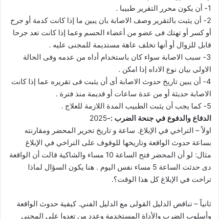
1- أن يكون محرر التقرير طبيبا .
2- أن يثبت بالتقرير وصف الاصابة بان يبين ما إذا كانت كدمة أو جرح
أو كسر أو تهتك فى عضو من أعضاء الحسم وعما إذا كانت تعد جرحا
قابل للزوال أو أنها تخلف عاهة مستديمة للمجنى عليه .
3- سبب الاصابة سواء كان باستخدام أداه من عدمه وفى الحالة
الاولى بيان نوع الاداه إذا امكن .
4- أن يبين تاريخ حدوث الاصابة أى أن يثبت فى تقريره عما إذا كانت
الاصابة حديثة أو من عدة ساعات أو قديمة منذ فترة .
5- كما يجب أن يثبت الطبيب المدة اللازمة للعلاج .
الدفاع والدفوع في جنحة الضرب :-
2025
اولاً – التراخي في الإبلاغ. ساعة و تاريخ تحرير المحضر ومقارنته
بساعة حدوث الواقعة وتاريخها للوقوف على التراخي في الإبلاغ
مثال: لو أن المحضر فتح الساعة 10 مساء والشاكية قالت أن الواقعة
دى حدثت الساعة 5 مساء نفس اليوم . هنا يكون السؤال لماذا
تراخت في الإبلاغ كل هذا الوقت؟.
ثانياً – تناقض الدليل القولى مع الدليل الفني. كيفية حدوث الواقعة
وأسلوب الضرب والأداة المستخدمة وعدد من تعدوا على المجني