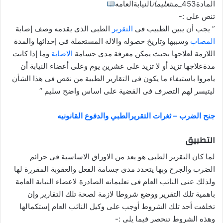
المادة453_من
تعليمات
النيابةالعامه
تنص على :-
” يجب أن يبين الطبيب فى
التقرير
الطبى الذى يقدمه وصف إصابة
المصاب
وسببها وتاريخ حصوله والالة المستعملة فى إحداثها والمدة
اللازمة لعلاجها بحيث يمكن معرفة مدى جسامة
الاصابة
وما إذا كانت
مدةعلاجها تزيد أو لا تزيد على عشرين يوم وعلى أعضاء النيابة أن
يامروا باستيفاء ما يكون فى التقارير الطبية من نقص فى هذا الشأن
ليتيسر لهم التصرف فى القضية على اساس واضح سليم “
جنح الضرب – ثغرات التقريرالطبي والدفوع القانونيه
التطبيق
لما كان التقرير الطبى هو يعد من الاوراق الاساسية فى جرائم
الضرب والجرح وبها يتحدد مدى جسامة الفعل والعقوبة المقررة لها
ولذلك عنى النائب العام فى تعليماته الصادرة لاعضاء النيابة العامة
باهمية تلك التقرير ووضع شروطا لازمة لصحة تلك التقارير وإن
تخلفت أحد تلك الشروط أوجب على وكيل النائب العام إستكمالها
وهذه الشروط تنحصر فيما يلى :-