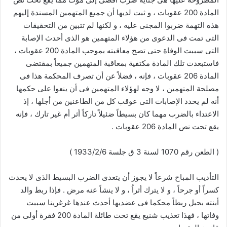
المادة 200 عقوبات ، و ثبت لديها أن جميع المتهمين المسندة إليهم
هذه التهمة ضربوا المجنى عليه ، و لكنها لم تتبين من التحقيقات
التى تمت فى الدعوى من هؤلاء المتهمين هو الذى أحدث الإصابة
التى سببت الوفاة حتى تصح معاقبته بموجب المادة 200 عقوبات ،
فاستبعدت تلك المادة مكتفية بمعاقبة المتهمين جميعاً بمقتضى
المادة 206 عقوبات ، فإنه ، فضلاً عن أن تصرف المحكمة هذا فى
مصلحة المتهمين ، لا وجه لهؤلاء المتهمين فى أن ينعوا على حكمها
أنه لم يحدد الإصابات التى عوقب كل من الطاعنين من أجلها ، إذ
الاعتداء بالضرب مهما كان بسيطاً ضئيلاً تاركاً أثر أم غير تارك ، فإنه
يقع تحت نص المادة 206 عقوبات .
( الطعن رقم 1070 لسنة 3 ق جلسة 1933/2/6 )
التأديب المباح شرعاً لا يجوز أن يتعدى الضرب البسيط الذى لا يحدث
كسراً أو جرحاً ، و لا يترك أثراُ ، و لا ينشاً عنه مرض . فإذا ربط والد
أبنته بحبل ربطاً محكما فى عضديها أحدث عندها غرغرينا سببت
وفاتها ، فهذا تعذيب شنيع يقع تحت طائلة المادة 200 فقرة أولى من