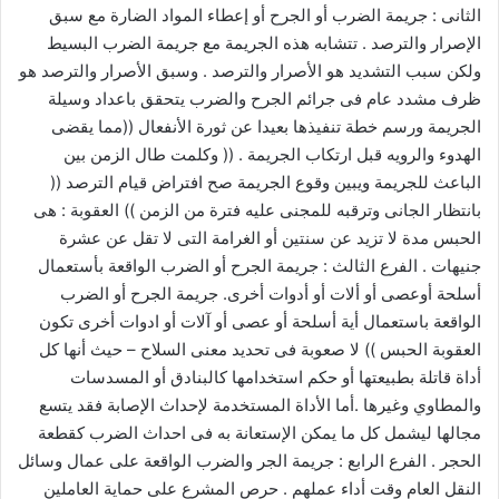
الثانى : جريمة الضرب أو الجرح أو إعطاء المواد الضارة مع سبق
الإصرار والترصد . تتشابه هذه الجريمة مع جريمة الضرب البسيط
ولكن سبب التشديد هو الأصرار والترصد . وسبق الأصرار والترصد هو
ظرف مشدد عام فى جرائم الجرح والضرب يتحقق باعداد وسيلة
الجريمة ورسم خطة تنفيذها بعيدا عن ثورة الأنفعال ((مما يقضى
الهدوء والرويه قبل ارتكاب الجريمة . (( وكلمت طال الزمن بين
الباعث للجريمة ويبين وقوع الجريمة صح افتراض قيام الترصد ((
بانتظار الجانى وترقبه للمجنى عليه فترة من الزمن )) العقوبة : هى
الحبس مدة لا تزيد عن سنتين أو الغرامة التى لا تقل عن عشرة
جنيهات . الفرع الثالث : جريمة الجرح أو الضرب الواقعة بأستعمال
أسلحة أوعصى أو ألات أو أدوات أخرى. جريمة الجرح أو الضرب
الواقعة باستعمال أية أسلحة أو عصى أو آلات أو ادوات أخرى تكون
العقوبة الحبس )) لا صعوبة فى تحديد معنى السلاح – حيث أنها كل
أداة قاتلة بطبيعتها أو حكم استخدامها كالبنادق أو المسدسات
والمطاوي وغيرها .أما الأداة المستخدمة لإحداث الإصابة فقد يتسع
مجالها ليشمل كل ما يمكن الإستعانة به فى احداث الضرب كقطعة
الحجر . الفرع الرابع : جريمة الجر والضرب الواقعة على عمال وسائل
النقل العام وقت أداء عملهم . حرص المشرع على حماية العاملين