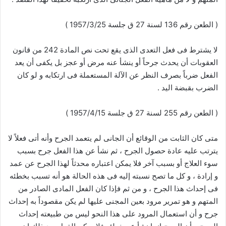
( الطعن رقم 136 لسنة 27 ق جلسة 1957/3/25 )
لا يشترط فى فعل التعدى الذى يقع تحت نص المادة 242 من قانون
العقوبات أن يحدث جرحاً أو ينشأ عنه مرض أو عجز بل يكفى أن يعد
الفعل ضرباً بصرف النظر عن الآلة المستعملة فى ارتكابه و لو كان
الضرب بقبضة اليد .
( الطعن رقم 255 لسنة 27 ق جلسة 1957/4/15 )
متى كان الثابت من الوقائع أن الجانى لم يتعمد الجرح وأنه أتى فعلاً لا
يترتب عليه عادة حصول الجرح ، ثم نشأ عن هذا الفعل جرح بسبب
سوء العلاج أو بسبب آخر فلا يمكن اعتباره محدثاً لهذا الجرح عن عمد
و إرادة ، و كل ما تصح نسبته إليه فى هذه الحالة هو أنه تسبب بخطئه
فى إحداث هذا الجرح ، و من ثم فإذا كان الفعل المادى الصادر من
المتهم و هو تمرير مرود بعين المجنى عليها لم يكن مقصوداً به إحداث
جرح و أن استعمال المرود على هذا النحو ليس من طبيعته إحداث